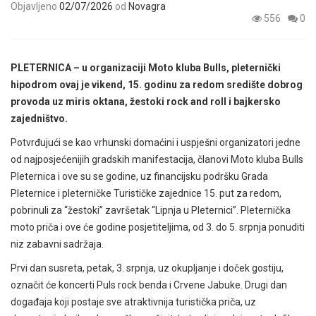
Objavljeno
02/07/2026
od
Novagra
556
0
PLETERNICA – u organizaciji Moto kluba Bulls, pleternički
hipodrom ovaj je vikend, 15. godinu za redom središte dobrog
provoda uz miris oktana, žestoki rock and roll i bajkersko
zajedništvo.
Potvrđujući se kao vrhunski domaćini i uspješni organizatori jedne
od najposjećenijih gradskih manifestacija, članovi Moto kluba Bulls
Pleternica i ove su se godine, uz financijsku podršku Grada
Pleternice i pleterničke Turističke zajednice 15. put za redom,
pobrinuli za “žestoki” završetak “Lipnja u Pleternici”. Pleternička
moto priča i ove će godine posjetiteljima, od 3. do 5. srpnja ponuditi
niz zabavni sadržaja.
Prvi dan susreta, petak, 3. srpnja, uz okupljanje i doček gostiju,
označit će koncerti Puls rock benda i Crvene Jabuke. Drugi dan
događaja koji postaje sve atraktivnija turistička priča, uz