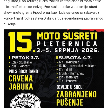
degustaciju bajkerskog ručka, začinit će tradicionalni moto defile
ulicama Pleternice, neizbježne kaskaderske vratolomije, stunt
show, moto igre na Hipodromu, kao i luda cjelonoćna zabava uz
koncert hard rock sastava Divlje u srcu i legendarnog Zabranjenog
pušenja.