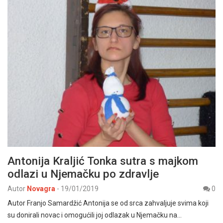
Antonija Kraljić Tonka sutra s majkom
odlazi u Njemačku po zdravlje
Autor
Novagra
-
19/01/2019
0
Autor Franjo Samardžić Antonija se od srca zahvaljuje svima koji
su donirali novac i omogućili joj odlazak u Njemačku na…