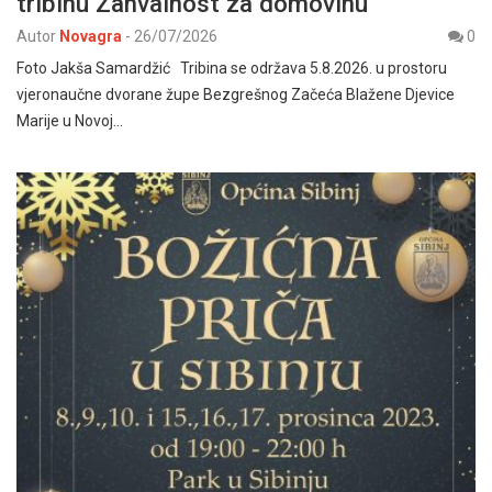
tribinu Zahvalnost za domovinu
Autor
Novagra
-
26/07/2026
0
Foto Jakša Samardžić Tribina se održava 5.8.2026. u prostoru
vjeronaučne dvorane župe Bezgrešnog Začeća Blažene Djevice
Marije u Novoj…