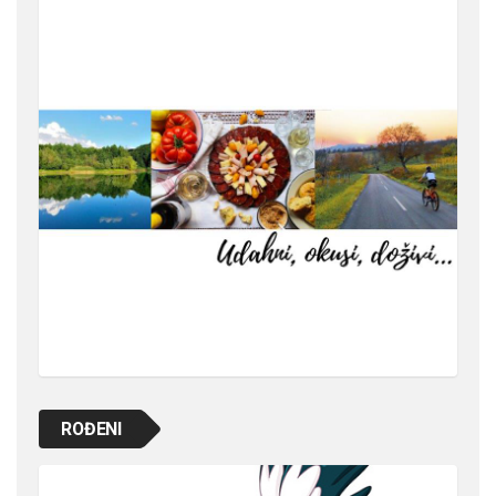
ROĐENI