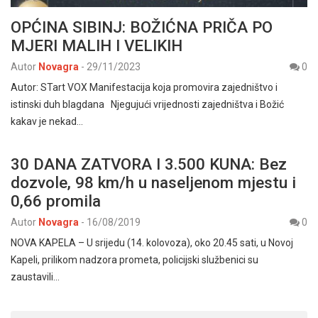
OPĆINA SIBINJ: BOŽIĆNA PRIČA PO
MJERI MALIH I VELIKIH
Autor
Novagra
-
29/11/2023
0
Autor: STart VOX Manifestacija koja promovira zajedništvo i
istinski duh blagdana Njegujući vrijednosti zajedništva i Božić
kakav je nekad…
30 DANA ZATVORA I 3.500 KUNA: Bez
dozvole, 98 km/h u naseljenom mjestu i
0,66 promila
Autor
Novagra
-
16/08/2019
0
NOVA KAPELA – U srijedu (14. kolovoza), oko 20.45 sati, u Novoj
Kapeli, prilikom nadzora prometa, policijski službenici su
zaustavili…