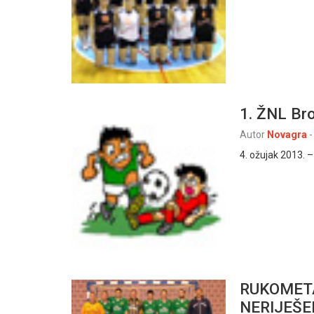
1. ŽNL Br
Autor
Novagra
-
4. ožujak 2013. 
RUKOMETA
NERIJEŠ