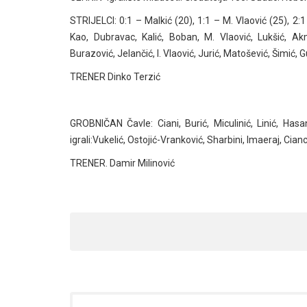
STRIJELCI: 0:1 – Malkić (20), 1:1 – M. Vlaović (25), 2:1
Kao, Dubravac, Kalić, Boban, M. Vlaović, Lukšić, Akma
Burazović, Jelančić, I. Vlaović, Jurić, Matošević, Šimić, G
TRENER Dinko Terzić
GROBNIČAN Čavle: Ciani, Burić, Miculinić, Linić, Hasanb
igrali:Vukelić, Ostojić-Vranković, Sharbini, Imaeraj, Cianc
TRENER. Damir Milinović