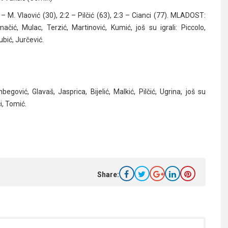
 – M. Vlaović (30), 2:2 – Pilčić (63), 2:3 – Cianci (77). MLADOST:
čić, Mulac, Terzić, Martinović, Kumić, još su igrali: Piccolo,
ubić, Jurčević.
egović, Glavaš, Jasprica, Bijelić, Malkić, Pilčić, Ugrina, još su
i, Tomić.
Share: