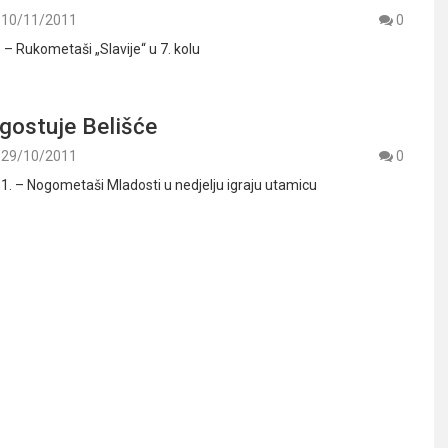
10/11/2011
0
 – Rukometaši „Slavije“ u 7. kolu
 gostuje Belišće
29/10/2011
0
11. – Nogometaši Mladosti u nedjelju igraju utamicu