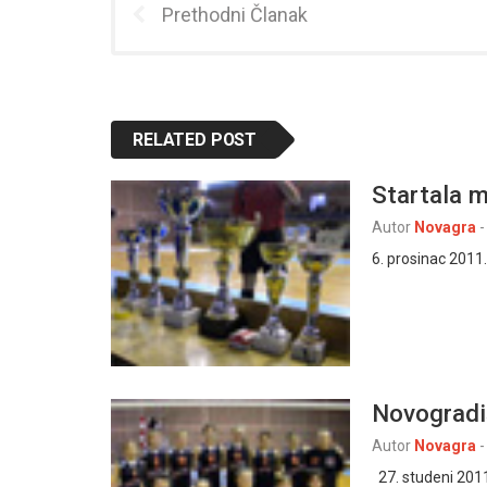
Prethodni Članak
RELATED POST
Startala 
Autor
Novagra
-
6. prosinac 2011
Novogradi
Autor
Novagra
-
27. studeni 2011