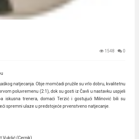
1548
0
pu
gaškog natjecanja. Obje momčadi pružile su vrlo dobru, kvalitetnu
i u prvom poluvremenu (2:1), dok su gosti iz Čavli u nastavku uspjeli
Oba iskusna trenera, domaći Terzić i gostujući Milinović bili su
ći spremni ulaze u predstojeće prvenstveno natjecanje.
t Vukšić (Cernik)