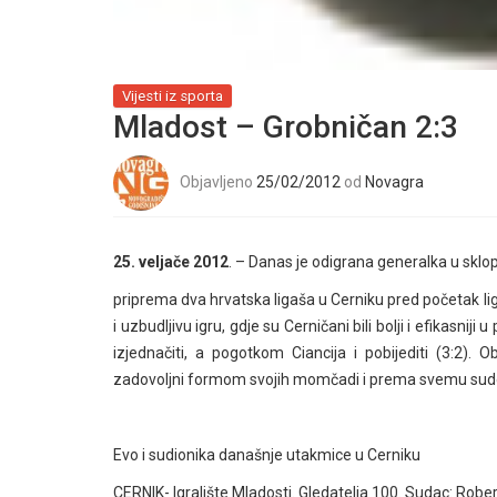
Vijesti iz sporta
Mladost – Grobničan 2:3
Objavljeno
25/02/2012
od
Novagra
25. veljače 2012
. – Danas je odigrana generalka u sklo
priprema dva hrvatska ligaša u Cerniku pred početak li
i uzbudljivu igru, gdje su Cerničani bili bolji i efikasnij
izjednačiti, a pogotkom Ciancija i pobijediti (3:2). 
zadovoljni formom svojih momčadi i prema svemu sude
Evo i sudionika današnje utakmice u Cerniku
CERNIK- Igralište Mladosti. Gledatelja 100. Sudac: Rober