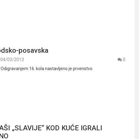
odsko-posavska
04/03/2013
0
– Odigravanjem 16. kola nastavljeno je prvenstvo
ŠI „SLAVIJE“ KOD KUĆE IGRALI
ENO