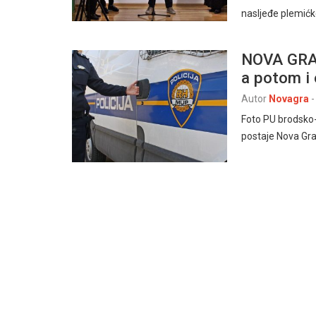
nasljeđe plemićk
NOVA GRAD
a potom i
Autor
Novagra
-
Foto PU brodsko-
postaje Nova Grad