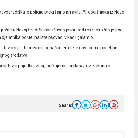
vogradiška je policija prekršajno prijavila 79-godišnjaka iz Nove
pošte u Novoj Gradiški narušavao javni i red i mir tako što je pod
jelatnika pošte, na iste psovao, vikao i galamio.
astavio s protupravnim ponašanjem te je doveden u posebne
ojnog sredstva.
ptužni prijedlog zbog počinjenog prekršaja iz Zakona o
Share: