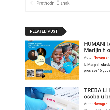
Prethodni Članak
RELATED POST
HUMANITA
Marijinih 
Autor
Novagra
-
Iz Marijinih obr
proslave 15 godi
TREBA LI 
osoba u b
Autor
Novagra
-