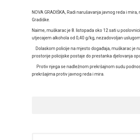
NOVA GRADIŠKA, Radi narušavanja javnog reda i mira, no
Gradiške.
Naime, muškarac je 8. listopada oko 12 sati u poslovnici 
utjecajem alkohola od 0,40 g/kg, nezadovoljan uslugom d
Dolaskom policije na mjesto događaja, muškarac je n
prostorije policijske postaje do prestanka djelovanja op
Protiv njega se nadležnom prekršajnom sudu podnosi o
prekršajima protiv javnog reda i mira.