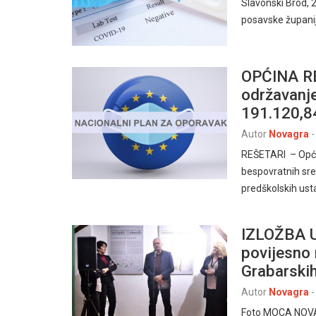
Slavonski Brod, 
posavske županij
OPĆINA RE
održavanje
191.120,8
Autor
Novagra
-
REŠETARI – Općin
bespovratnih sre
predškolskih us
IZLOŽBA U
povijesno 
Grabarski
Autor
Novagra
-
Foto MOCA NOVA G