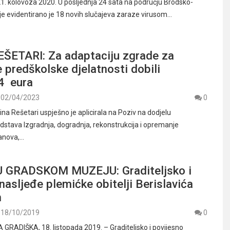
21. kolovoza 2020. U posljednja 24 sata na području Brodsko-
e evidentirano je 18 novih slučajeva zaraze virusom…
ŠETARI: Za adaptaciju zgrade za
 predškolske djelatnosti dobili
4 eura
02/04/2023
0
a Rešetari uspješno je aplicirala na Poziv na dodjelu
dstava Izgradnja, dogradnja, rekonstrukcija i opremanje
tanova,…
 GRADSKOM MUZEJU: Graditeljsko i
nasljeđe plemićke obitelji Berislavića
h
18/10/2019
0
RADIŠKA, 18. listopada 2019. – Graditeljsko i povijesno