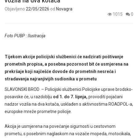
vozila na dva kotača
Objavljeno
22/05/2026
od
Novagra
1015
0
Foto PUBP : Ilustracija
Tijekom akcije policijski službenici će nadzirati poštivanje
prometnih propisa, a posebna pozornost bit će usmjerena na
prekršaje koji najčešće dovode do prometnih nesreća i
stradavanja najranjivijih sudionika u prometu
SLAVONSKI BROD – Policijski službenici Policijske uprave brodsko-
posavske će, u razdoblju
od 1. do 7. lipnja,
provoditi pojačani
nadzor vozila na dva kotača, usklađen s aktivnostima ROADPOL-a,
europske mreže prometne policije.
Akcija je usmjerena na povećanje sigurnosti u cestovnom
prometu, s posebnim naglaskom na vozače mopeda, motocikala,