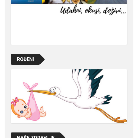
ROĐENI
NAŠE ZDRAVLJE