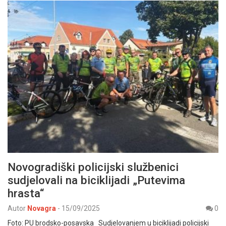
Novogradiški policijski službenici
sudjelovali na biciklijadi „Putevima
hrasta“
Autor
Novagra
-
15/09/2025
0
Foto: PU brodsko-posavska Sudjelovanjem u biciklijadi policijski