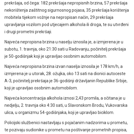
prekršaja, od čega: 182 prekršaja nepropisnih brzina, 57 prekršaja
nekorištenja zaštitnog sigurnosnog pojasa, 35 prekršaja korištenja
mobitela tijekom vožnje na nepropisan način, 29 prekršaja
upravljanja vozilom pod utjecajem alkohola ili droga, te su utvrđeni
i drugi prometni prekršaji.
Najveća nepropisna brzina u naselju iznosila je, a izmjerena je u
subotu, 1. travnja, oko 21:30 sati u Radovanju, počinitelj prekršaja
je 50-godišnjak koji je upravljao osobnim automobilom.
Najveća nepropisna brzina izvan naselja iznosila je 178 km/h, a
izmjerena je u utorak, 28. ožujka, oko 13 sati na dionici autoceste
A-3, počinitelj prekršaja je 36-godišnji državljanin Republike Srbije,
koji je upravljao osobnim automobilom.
Najveća koncentracija alkohola iznosi 2,43 promila, a očitana je u
nedjelju, 2. travnja oko 4:30 sati, u Slavonskom Brodu, Vukovarska
ulica, u organizmu 54-godišnjaka, koji je upravljao biciklom.
Policijski službenici nastavljaju s pojačanim nadzorima u prometu,
te pozivaju sudionike u prometu na poštivanje prometnih propisa,