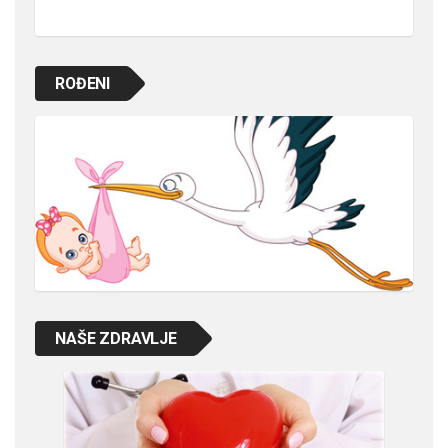
ROĐENI
NAŠE ZDRAVLJE