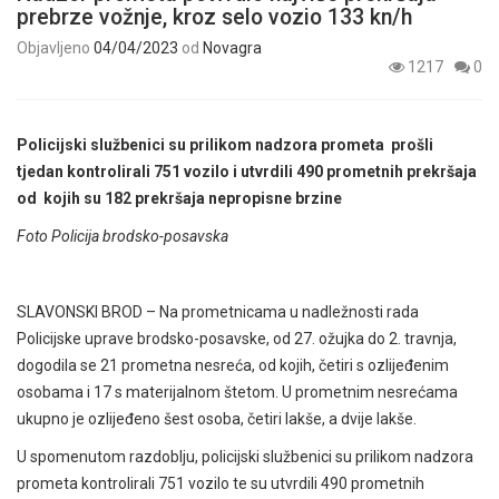
prebrze vožnje, kroz selo vozio 133 kn/h
Objavljeno
04/04/2023
od
Novagra
1217
0
Policijski službenici su prilikom nadzora prometa prošli
tjedan kontrolirali 751 vozilo i utvrdili 490 prometnih prekršaja
od kojih su 182 prekršaja nepropisne brzine
Foto Policija brodsko-posavska
SLAVONSKI BROD – Na prometnicama u nadležnosti rada
Policijske uprave brodsko-posavske, od 27. ožujka do 2. travnja,
dogodila se 21 prometna nesreća, od kojih, četiri s ozlijeđenim
osobama i 17 s materijalnom štetom. U prometnim nesrećama
ukupno je ozlijeđeno šest osoba, četiri lakše, a dvije lakše.
U spomenutom razdoblju, policijski službenici su prilikom nadzora
prometa kontrolirali 751 vozilo te su utvrdili 490 prometnih