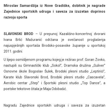
Miroslav Samardžija
iz Nove Gradiške, dobitnik je
nagrade
Zajednice sportskih udruga i saveza za izuzetan doprinos
razvoju sporta
SLAVONSKI BROD
– U prepunoj Kazališno-koncertnoj dvorani
Ivana Brlić Mažuranić održana je svečanost proglašenja
najuspješnijih sportaša Brodsko-posavske županije u sportskoj
2011. godini.
U lijepo osmišljenom programu kojeg je režirao prof. Goran Zovko,
nastupili su Gimnastički klub „Sokol”, Dramska družina „Guliver”
Osnovne škole Bogoslav Šulek, Brodski plesni studio „Leptirići”,
Karate klub Slavonski Brod, Brodski plesni studio „Cascavela”,
Aerobic centar „Step” i Športski plesni studio „Top Dance”, a
poetske tekstove čitala je Maja Odobašić.
Nagradu Zajednice sportskih udruga i saveza za izuzetan