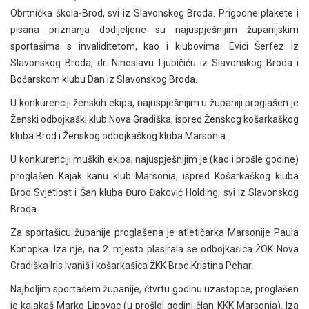
Obrtnička škola-Brod, svi iz Slavonskog Broda. Prigodne plakete i
pisana priznanja dodijeljene su najuspješnijim županijskim
sportašima s invaliditetom, kao i klubovima: Evici Šerfez iz
Slavonskog Broda, dr. Ninoslavu Ljubičiću iz Slavonskog Broda i
Boćarskom klubu Dan iz Slavonskog Broda.
U konkurenciji ženskih ekipa, najuspješnijim u županiji proglašen je
Ženski odbojkaški klub Nova Gradiška, ispred Ženskog košarkaškog
kluba Brod i Ženskog odbojkaškog kluba Marsonia.
U konkurenciji muških ekipa, najuspješnijim je (kao i prošle godine)
proglašen Kajak kanu klub Marsonia, ispred Košarkaškog kluba
Brod Svjetlost i Šah kluba Đuro Đaković Holding, svi iz Slavonskog
Broda.
Za sportašicu županije proglašena je atletičarka Marsonije Paula
Konopka. Iza nje, na 2. mjesto plasirala se odbojkašica ŽOK Nova
Gradiška Iris Ivaniš i košarkašica ŽKK Brod Kristina Pehar.
Najboljim sportašem županije, čtvrtu godinu uzastopce, proglašen
je kajakaš Marko Lipovac (u prošloj godini član KKK Marsonia). Iza