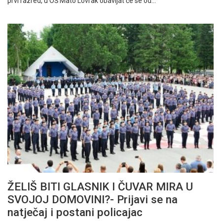
prvi razred, u OŠ Mato Lovrak obavljat će se od…
ŽELIŠ BITI GLASNIK I ČUVAR MIRA U
SVOJOJ DOMOVINI?- Prijavi se na
natječaj i postani policajac