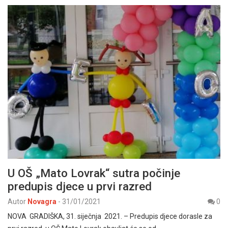
U OŠ „Mato Lovrak“ sutra počinje
predupis djece u prvi razred
Autor
Novagra
-
31/01/2021
0
NOVA GRADIŠKA, 31. siječnja 2021. – Predupis djece dorasle za