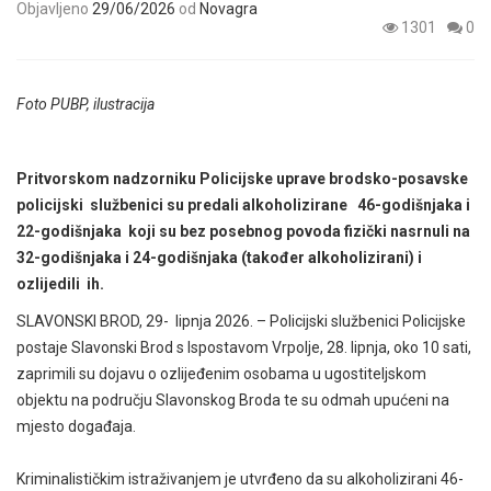
Objavljeno
29/06/2026
od
Novagra
1301
0
Foto PUBP, ilustracija
Pritvorskom nadzorniku Policijske uprave brodsko-posavske
policijski službenici su predali alkoholizirane 46-godišnjaka i
22-godišnjaka koji su bez posebnog povoda fizički nasrnuli na
32-godišnjaka i 24-godišnjaka (također alkoholizirani) i
ozlijedili ih.
SLAVONSKI BROD, 29- lipnja 2026. – Policijski službenici Policijske
postaje Slavonski Brod s Ispostavom Vrpolje, 28. lipnja, oko 10 sati,
zaprimili su dojavu o ozlijeđenim osobama u ugostiteljskom
objektu na području Slavonskog Broda te su odmah upućeni na
mjesto događaja.
Kriminalističkim istraživanjem je utvrđeno da su alkoholizirani 46-