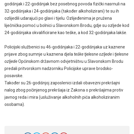
godišnjak i 22-godišnjak bez posebnog povoda fizički nasrnuli na
32-godišnjaka i 24-godišnjaka (također alkoholizirani) te su ih
ozlijedili udarajući po glavi i tijelu. Ozlijeđenima je pružena
liječnička pomoć u bolnici u Slavonskom Brodu, gdje su ozljede kod
24-godišnjaka okvalificirane kao teške, a kod 32-godišnjaka lakše.
Policijski službenici su 46-godišnjaka i 22-godišnjaka uz kaznene
prijave zbog sumnje u kaznena djela
teške tjelesne ozljede
i
tjelesne
ozljede
Općinskom državnom odvjetništvu u Slavonskom Brodu
predali pritvorskom nadzorniku Policijske uprave brodsko-
posavske.
Također su 26-godišnjoj zaposlenici izdali obavezni prekršajni
nalog zbog počinjenog prekršaja iz Zakona o prekršajima protiv
javnog reda i mira (usluživanje alkoholnih pića alkoholiziranim
osobama).