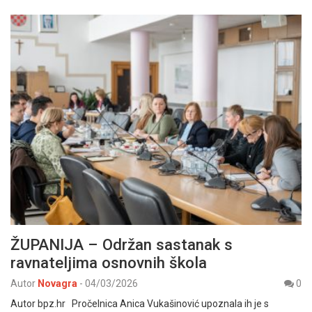
ŽUPANIJA – Održan sastanak s
ravnateljima osnovnih škola
Autor
Novagra
-
04/03/2026
0
Autor bpz.hr Pročelnica Anica Vukašinović upoznala ih je s