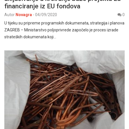
financiranje iz EU fondova
Autor
Novagra
-
04/09/2020
0
U tijeku su pripreme programskih dokumenata, strategija i planova
ZAGREB – Ministarstvo poljoprivrede započelo je proces izrade
strateških dokumenata koji…