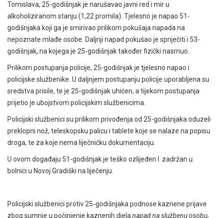
Tomislava, 25-godišnjak je narušavao javni red i mir u
alkoholiziranom stanju (1,22 promila). Tjelesno je napao 51-
godišnjaka koji ga je smirivao prilikom pokušaja napada na
nepoznate mlađe osobe. Daljnji napad pokušao je spriječiti i 53-
godišnjak, na kojega je 25-godišnjak također fizički nasrnuo.
Prilikom postupanja policije, 25-godišnjak je tjelesno napao i
policijske službenike. U daljnjem postupanju policije uporabljena su
sredstva prisile, te je 25-godišnjak uhićen, a tijekom postupanja
prijetio je ubojstvom policijskim službenicima.
Policijski službenici su prilikom privođenja od 25-godišnjaka oduzeli
preklopni nož, teleskopsku palicu i tablete koje se nalaze na popisu
droga, te za koje nema liječničku dokumentaciju.
U ovom događaju 51-godišnjak je teško ozlijeđen I zadržan u
bolnici u Novoj Gradiški na liječenju.
Policijski službenici protiv 25-godišnjaka podnose kaznene prijave
zbog sumnje u počinjenje kaznenih djela
napad na službenu osobu
,