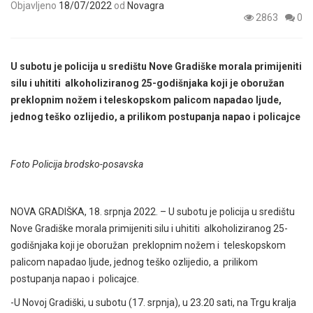
Objavljeno
18/07/2022
od
Novagra
2863
0
U subotu je policija u središtu Nove Gradiške morala primijeniti
silu i uhititi alkoholiziranog 25-godišnjaka koji je oboružan
preklopnim nožem i teleskopskom palicom napadao ljude,
jednog teško ozlijedio, a prilikom postupanja napao i policajce
Foto Policija brodsko-posavska
NOVA GRADIŠKA, 18. srpnja 2022. – U subotu je policija u središtu
Nove Gradiške morala primijeniti silu i uhititi alkoholiziranog 25-
godišnjaka koji je oboružan preklopnim nožem i teleskopskom
palicom napadao ljude, jednog teško ozlijedio, a prilikom
postupanja napao i policajce.
-U Novoj Gradiški, u subotu (17. srpnja), u 23.20 sati, na Trgu kralja