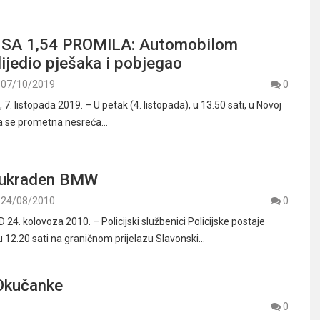
SA 1,54 PROMILA: Automobilom
lijedio pješaka i pobjegao
07/10/2019
0
 listopada 2019. – U petak (4. listopada), u 13.50 sati, u Novoj
la se prometna nesreća…
 ukraden BMW
24/08/2010
0
4. kolovoza 2010. – Policijski službenici Policijske postaje
 u 12.20 sati na graničnom prijelazu Slavonski…
 Okučanke
0