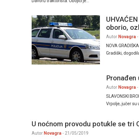
Davoru traktorista. Obojici je…
UHVAĆEN 
oborio, oz
Autor
Novagra
-
NOVA GRADIŠKA, 7.
Gradiški, dogodi
Pronađen
Autor
Novagra
-
SLAVONSKI BROD 2
Vrpolje, jučer su
U noćnom provodu potukle se tri
Autor
Novagra
-
21/05/2019