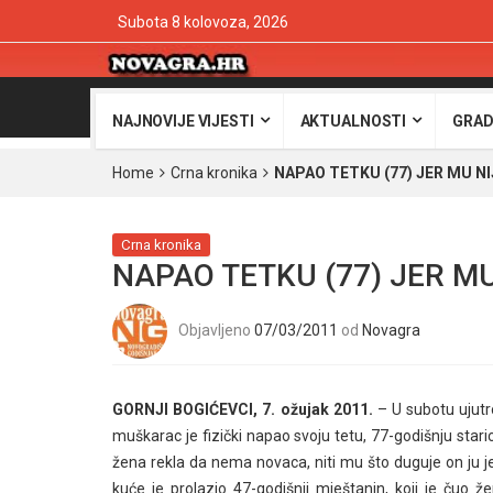
Subota 8 kolovoza, 2026
NAJNOVIJE VIJESTI
AKTUALNOSTI
GRAD
Home
Crna kronika
NAPAO TETKU (77) JER MU NI
Crna kronika
NAPAO TETKU (77) JER M
Objavljeno
07/03/2011
od
Novagra
GORNJI BOGIĆEVCI, 7. ožujak 2011.
– U subotu ujutr
muškarac je fizički napao svoju tetu, 77-godišnju star
žena rekla da nema novaca, niti mu što duguje on ju j
kuće je prolazio 47-godišnji mještanin, koji je čuo ž