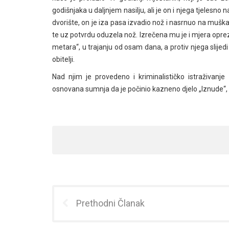
godišnjaka u daljnjem nasilju, ali je on i njega tjelesno
dvorište, on je iza pasa izvadio nož i nasrnuo na muškarc
te uz potvrdu oduzela nož. Izrečena mu je i mjera oprez
metara“, u trajanju od osam dana, a protiv njega slijed
obitelji.
Nad njim je provedeno i kriminalističko istraživanj
osnovana sumnja da je počinio kazneno djelo „Iznude“, 
Prethodni Članak