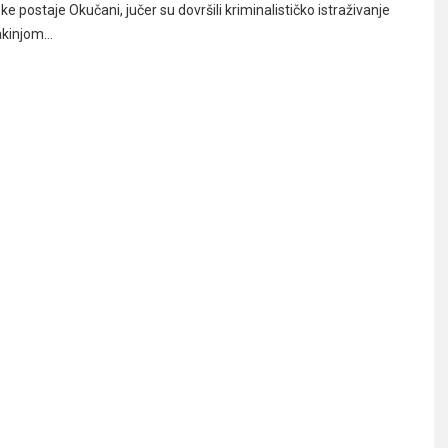
ske postaje Okučani, jučer su dovršili kriminalističko istraživanje
jakinjom…