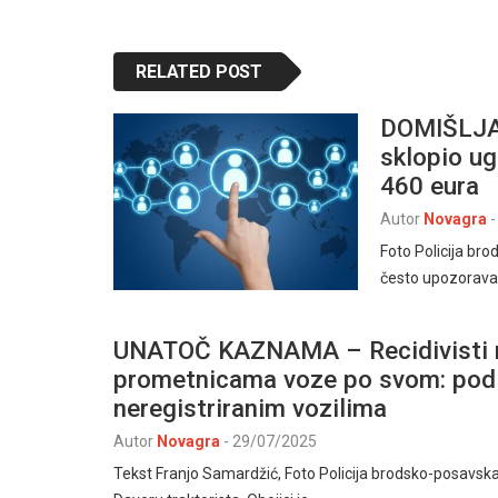
RELATED POST
DOMIŠLJA
sklopio ug
460 eura
Autor
Novagra
-
Foto Policija br
često upozorava
UNATOČ KAZNAMA – Recidivisti mi
prometnicama voze po svom: pod 
neregistriranim vozilima
Autor
Novagra
-
29/07/2025
Tekst Franjo Samardžić, Foto Policija brodsko-posavsk