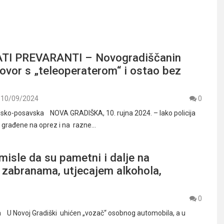
TI PREVARANTI – Novogradiščanin
ovor s „teleoperaterom“ i ostao bez
10/09/2024
0
odsko-posavska NOVA GRADIŠKA, 10. rujna 2024. – Iako policija
 građene na oprez i na razne…
sle da su pametni i dalje na
zabranama, utjecajem alkohola,
0
a U Novoj Gradiški uhićen „vozač“ osobnog automobila, a u