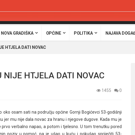
 NOVA GRADIŠKA
OPĆINE
POLITIKA
NAJAVA DOGA
JE HTJELA DATI NOVAC
U NIJE HTJELA DATI NOVAC
1455
0
o oko osam sati na području općine Gornji Bogićevci 53-godišnji
icu jer mu nije dala novac za hranu i njegove dugove. Kada mu je
e prvo verbalno napao, a potom i tjelesno. U tom trenutku pored
enin poziv u pomoć, pa je ušao u kuću i pokušao spriječiti 53-