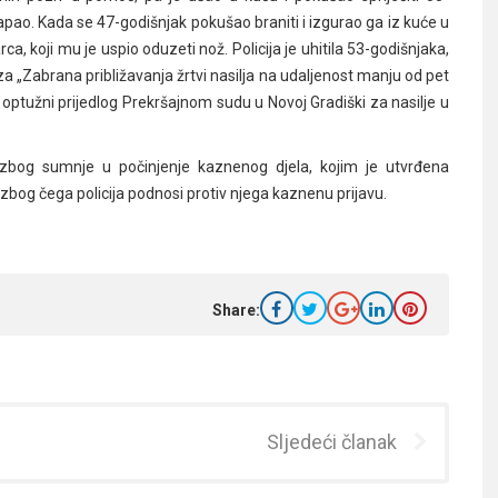
 napao. Kada se 47-godišnjak pokušao braniti i izgurao ga iz kuće u
a, koji mu je uspio oduzeti nož. Policija je uhitila 53-godišnjaka,
a „Zabrana približavanja žrtvi nasilja na udaljenost manju od pet
i optužni prijedlog Prekršajnom sudu u Novoj Gradiški za nasilje u
e zbog sumnje u počinjenje kaznenog djela, kojim je utvrđena
zbog čega policija podnosi protiv njega kaznenu prijavu.
Share:
Sljedeći članak