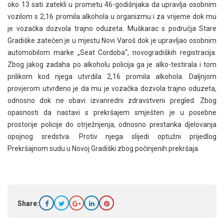
oko 13 sati zatekli u prometu 46-godišnjaka da upravlja osobnim
vozilom s 2,16 promila alkohola u organizmu i za vrijeme dok mu
je vozačka dozvola trajno oduzeta. Muškarac s područja Stare
Gradiške zatečen je u mjestu Novi Varoš dok je upravljao osobnim
automobilom marke „Seat Cordoba“, novogradiških registracija.
Zbog jakog zadaha po alkoholu policija ga je alko-testirala i tom
prilikom kod njega utvrdila 2,16 promila alkohola. Daljnjom
provjerom utvrđeno je da mu je vozačka dozvola trajno oduzeta,
odnosno dok ne obavi izvanredni zdravstveni pregled. Zbog
opasnosti da nastavi s prekršajem smješten je u posebne
prostorije policije do otrježnjenja, odnosno prestanka djelovanja
opojnog sredstva. Protiv njega slijedi optužni prijedlog
Prekršajnom sudu u Novoj Gradiški zbog počinjenih prekršaja.
Share: