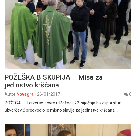
POŽEŠKA BISKUPIJA – Misa za
jedinstvo kršćana
Autor
Novagra
-
26/01/2017
0
POŽEGA – U crkvi sv. Lovre u Požegi, 22. siječnja biskup Antun
Škvorčević predvodio je misno slavlje za jedinstvo kršćana.…