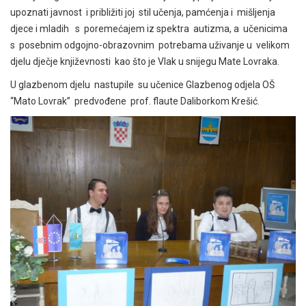
upoznati javnost i približiti joj stil učenja, pamćenja i mišljenja
djece i mladih s poremećajem iz spektra autizma, a učenicima
s posebnim odgojno-obrazovnim potrebama uživanje u velikom
djelu dječje književnosti kao što je Vlak u snijegu Mate Lovraka.
U glazbenom djelu nastupile su učenice Glazbenog odjela OŠ
“Mato Lovrak” predvođene prof. flaute Daliborkom Krešić.