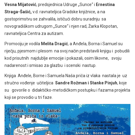
Vesna Mijatović
, predsjednica Udruge „Sunce“ i
Ernestina
Straga-Šašić,
v.d. ravnateljica Gradske knjižnice, a na
gostoprimstvu se zahvalila, ističući dobru suradnju sa
novogradiškom udrugom „Sunce“ i njen rad, Žarka Klopotan,
ravnateljica Centra za autizam.
Promociju je vodila
Melita Dragić
, a Anđela, Borna i Samuel su
riječju, pjesmom i plesom na svoj način predstavili knjigu i pobudili
kod prisutnih najdublje emocije i pokazali, osim likovne, svoju
nadarenost i smisao za glazbu i scenski nastup.
Knjiga Anđele, Borne i Samuela Naša priča iz vlaka nastala je uz
stručno vođenje učiteljica
Sandre Rožman i Stanke Pinjuh
, koje
su govorile o didaktičko-metodičkom postupku i fazama projekta
koji se provodio u tri faze.