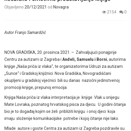
Objavljeno
20/12/2021
od
Novagra
2154
0
Autor Franjo Samardžić
NOVA GRADIŠKA, 20. prosinca 2021. – Zahvaljujući ponajprije
Centru za autizam iz Zagreba i
Anđeli, Samuelu i Borni
, autorima
knjige „Naša priča iz vlaka“, te organizatorima Udruzi za autizam
„Sunce“ i Gradskoj knjižnici Nova Gradiška, Novogradiščani
okupljeni u gradskoj vijećnici bili su danas nazočni jedinstvenoj
promociji knjige, prepunoj emocija.
Knjiga Naša priča iz vlaka interpretacija je knjige Vlak u snijegu
Mate Lovraka, poznatog hrvatskog pisca za djecu. U godini čitanja
bio je to događaj kojim se želi približiti knjigu i onoj djeci koja
imaju složenije komunikacijske potrebe i kojoj čitanje nije lako.
Mlade autore i goste Centra za autizam iz Zagreba pozdravile su