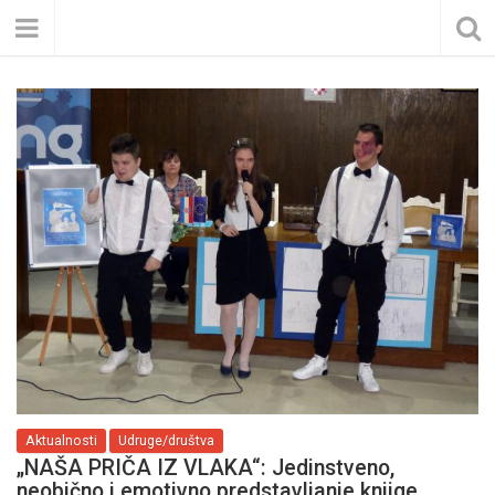
Aktualnosti
Udruge/društva
„NAŠA PRIČA IZ VLAKA“: Jedinstveno,
neobično i emotivno predstavljanje knjige