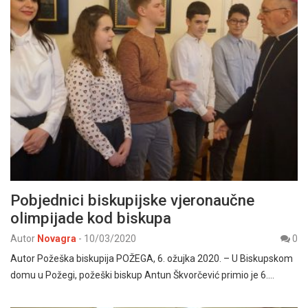
Pobjednici biskupijske vjeronaučne
olimpijade kod biskupa
Autor
Novagra
-
10/03/2020
0
Autor Požeška biskupija POŽEGA, 6. ožujka 2020. – U Biskupskom
domu u Požegi, požeški biskup Antun Škvorčević primio je 6.…