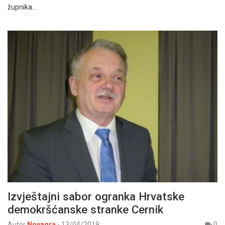
župnika…
Izvještajni sabor ogranka Hrvatske
demokršćanske stranke Cernik
Autor
Novagra
-
13/04/2019
0