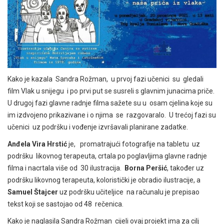
Kako je kazala Sandra Rožman, u prvoj fazi učenici su gledali
film Vlak u snijegu i po prvi put se susreli s glavnim junacima priče.
U drugoj fazi glavne radnje filma sažete su u osam cjelina koje su
im izdvojeno prikazivane i o njima se razgovaralo. U trećoj fazi su
učenici uz podršku i vođenje izvršavali planirane zadatke.
Anđela Vira Hrstić
je, promatrajući fotografije na tabletu uz
podršku likovnog terapeuta, crtala po poglavljima glavne radnje
filma i nacrtala više od 30 ilustracija.
Borna Peršić
, također uz
podršku likovnog terapeuta, koloristički je obradio ilustracije, a
Samuel Štajcer
uz podršku učiteljice na računalu je prepisao
tekst koji se sastojao od 48 rečenica.
Kako je naglasila Sandra Rožman cijeli ovaj projekt ima za cilj