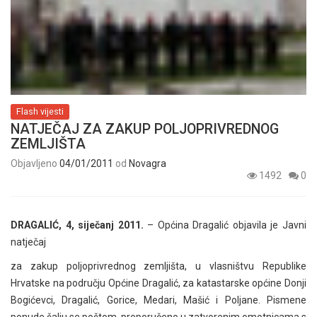
Flash vijesti
NATJEČAJ ZA ZAKUP POLJOPRIVREDNOG
ZEMLJIŠTA
Objavljeno
04/01/2011
od
Novagra
1492
0
DRAGALIĆ, 4, siječanj 2011.
– Općina Dragalić objavila je Javni
natječaj
za zakup poljoprivrednog zemljišta, u vlasništvu Republike
Hrvatske na području Općine Dragalić, za katastarske općine Donji
Bogićevci, Dragalić, Gorice, Medari, Mašić i Poljane. Pismene
ponude šalju se poštom, preporučeno u zatvorenim omotnicama s