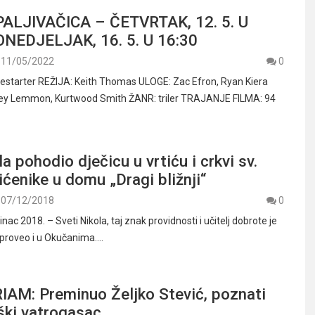
PALJIVAČICA – ČETVRTAK, 12. 5. U
ONEDJELJAK, 16. 5. U 16:30
11/05/2022
0
estarter REŽIJA: Keith Thomas ULOGE: Zac Efron, Ryan Kiera
ey Lemmon, Kurtwood Smith ŽANR: triler TRAJANJE FILMA: 94
a pohodio dječicu u vrtiću i crkvi sv.
tićenike u domu „Dragi bližnji“
07/12/2018
0
nac 2018. – Sveti Nikola, taj znak providnosti i učitelj dobrote je
 proveo i u Okučanima.…
AM: Preminuo Željko Stević, poznati
ški vatrogasac