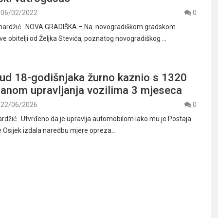
06/02/2022
0
amardžić NOVA GRADIŠKA – Na novogradiškom gradskom
ve obitelji od Željka Stevića, poznatog novogradiškog …
sud 18-godišnjaka žurno kaznio s 1320
ranom upravljanja vozilima 3 mjeseca
22/06/2026
0
rdžić Utvrđeno da je upravlja automobilom iako mu je Postaja
e Osijek izdala naredbu mjere opreza…