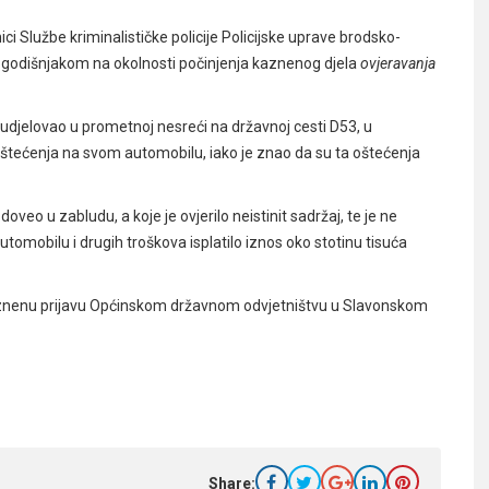
i Službe kriminalističke policije Policijske uprave brodsko-
63-godišnjakom na okolnosti počinjenja kaznenog djela
ovjeravanja
sudjelovao u prometnoj nesreći na državnoj cesti D53, u
tećenja na svom automobilu, iako je znao da su ta oštećenja
veo u zabludu, a koje je ovjerilo neistinit sadržaj, te je ne
utomobilu i drugih troškova isplatilo iznos oko stotinu tisuća
i kaznenu prijavu Općinskom državnom odvjetništvu u Slavonskom
Share: