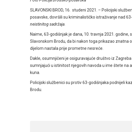
SLAVONSKI BROD, 16. studeni 2021. – Policijski službenic
posavske, dovršili su kriminalističko istraživanje nad 
neistinitog sadržaja
.
Naime, 63-godišnjak je dana, 10. travnja 2021. godine, 
Slavonskom Brodu, da bi nakon toga prikazao znatna oš
dijelom nastala prije prometne nesreće.
Dakle, osumnjičeni je osiguravajuće društvo iz Zagreba do
sumnjajući u istinitost njegovih navoda u ime štete na a
kuna.
Policijski službenici su protiv 63-godišnjaka podnijel
Brodu.