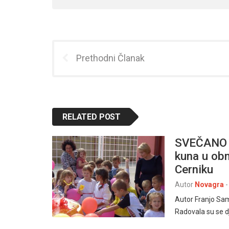
Prethodni Članak
RELATED POST
SVEČANO O
kuna u obn
Cerniku
Autor
Novagra
-
Autor Franjo Sam
Radovala su se dj