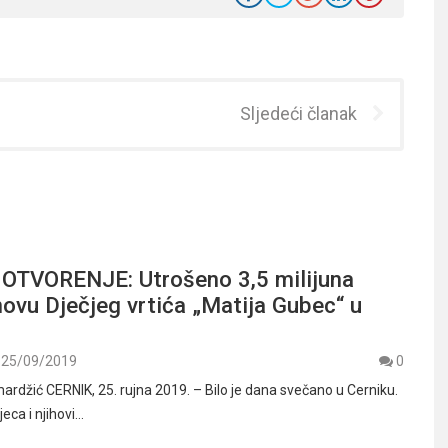
Sljedeći članak
TVORENJE: Utrošeno 3,5 milijuna
ovu Dječjeg vrtića „Matija Gubec“ u
25/09/2019
0
ardžić CERNIK, 25. rujna 2019. – Bilo je dana svečano u Cerniku.
eca i njihovi…