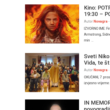
Kino: POT
19:30 – P
Autor
Novagra
-
IZVORNO IME: Fir
Armstrong, Sidn
min …
Sveti Nikol
Vida, te š
Autor
Novagra
-
OKUČANI, 7. prosi
izvjesno vrijeme
IN MEMORI
novogradi