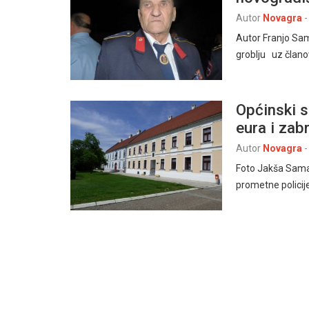
Autor
Novagra
-
Autor Franjo S
groblju uz člano
Općinski 
eura i zab
Autor
Novagra
-
Foto Jakša Sama
prometne policij