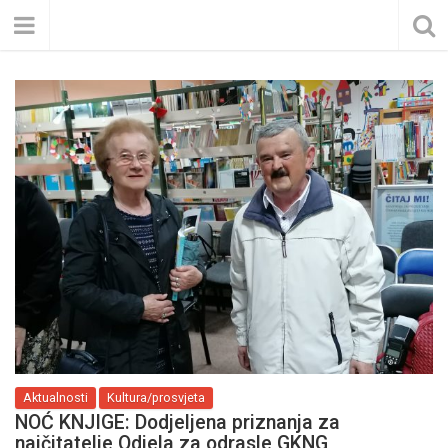
Aktualnosti
Kultura/prosvjeta
NOĆ KNJIGE: Dodjeljena priznanja za
najčitatelje Odjela za odrasle GKNG