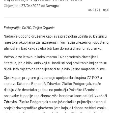
Objavljeno
27/04/2022
od
Novagra
2171
0
Fotografije: GKNG, Željko Grganić
Nadasve ugodno druženje kao i sva prethodna učinila su knjižnicu
mjestom okupljanja za razmjenu informacija u ležernoj i opuštenoj
atmosferi, baš kako i treba biti, kao doma u dnevnom boravku.
Važno je za istaknuti kako imamo 14 nagrađenih čitateljica i
čitatelja, jer je bilo i onih koji su imali isti broj pročitanih knjiga te su
dijelili isto mjesto na rang ljestvici te je bilo važno nagraditi ih sve.
Cjelokupan program glazbeno je upotpunila skupina ZZ POP u
sastavu Katarina Bencetić, Zdravko i Zlatko Podgornjak, inače
djeluju više desetaka godina na području Požeške i Brodsko
posavske županije kao članovi više bendova i samostalni izvođači.
Zdravko i Zlatko Podgornjak su sa još nekoliko prijatelja pokrenuli
projekt Novogradiško glazbeno ljeto koja je i danas zaštitni znak u