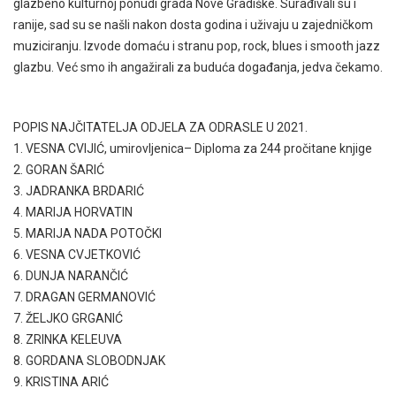
glazbeno kulturnoj ponudi grada Nove Gradiške. Surađivali su i
ranije, sad su se našli nakon dosta godina i uživaju u zajedničkom
muziciranju. Izvode domaću i stranu pop, rock, blues i smooth jazz
glazbu. Već smo ih angažirali za buduća događanja, jedva čekamo.
POPIS NAJČITATELJA ODJELA ZA ODRASLE U 2021.
1. VESNA CVIJIĆ, umirovljenica– Diploma za 244 pročitane knjige
2. GORAN ŠARIĆ
3. JADRANKA BRDARIĆ
4. MARIJA HORVATIN
5. MARIJA NADA POTOČKI
6. VESNA CVJETKOVIĆ
6. DUNJA NARANČIĆ
7. DRAGAN GERMANOVIĆ
7. ŽELJKO GRGANIĆ
8. ZRINKA KELEUVA
8. GORDANA SLOBODNJAK
9. KRISTINA ARIĆ