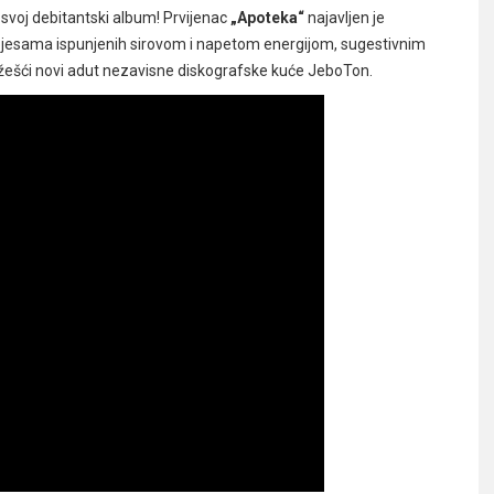
 svoj debitantski album! Prvijenac
„Apoteka“
najavljen je
pjesama ispunjenih sirovom i napetom energijom, sugestivnim
jžešći novi adut nezavisne diskografske kuće JeboTon.