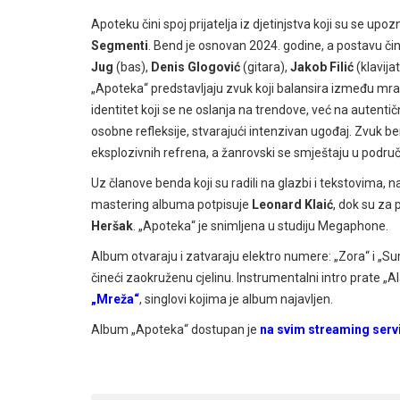
Apoteku čini spoj prijatelja iz djetinjstva koji su se up
Segmenti
. Bend je osnovan 2024. godine, a postavu či
Jug
(bas),
Denis Glogović
(gitara),
Jakob Filić
(klavija
„Apoteka“ predstavljaju zvuk koji balansira između mra
identitet koji se ne oslanja na trendove, već na autentič
osobne refleksije, stvarajući intenzivan ugođaj. Zvuk be
eksplozivnih refrena, a žanrovski se smještaju u podru
Uz članove benda koji su radili na glazbi i tekstovima, 
mastering albuma potpisuje
Leonard Klaić
, dok su za
Heršak
. „Apoteka“ je snimljena u studiju Megaphone.
Album otvaraju i zatvaraju elektro numere: „Zora“ i „
čineći zaokruženu cjelinu. Instrumentalni intro prate „Ala
„Mreža“
, singlovi kojima je album najavljen.
Album „Apoteka“ dostupan je
na svim streaming serv