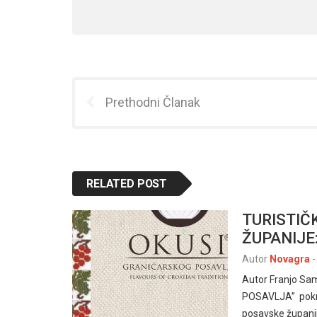
Prethodni Članak
RELATED POST
TURISTIČ
ŽUPANIJE: 
Autor
Novagra
-
Autor Franjo S
POSAVLJA” pokren
posavske županij