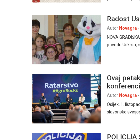
Radost Usk
Autor
Novagra
-
NOVA GRADIŠKA, 17
povodu Uskrsa, n
Ovaj petak
konferenc
Autor
Novagra
-
Osijek, 1. listop
slavonsko svinjo
POLICIJA 