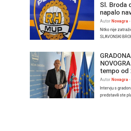
Sl. Broda 
napalo nav
Autor
Novagra
-
Nitko nije zatraž
SLAVONSKI BROD, 
GRADONAČ
NOVOGRADI
tempo od 
Autor
Novagra
-
Intervju s grad
predstavili ste p