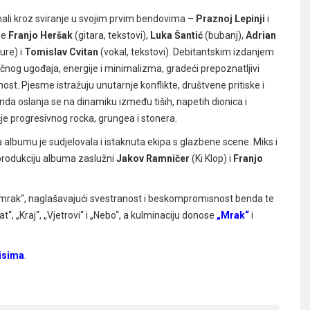
oznali kroz sviranje u svojim prvim bendovima –
Praznoj Lepinji
i
ne
Franjo Heršak
(gitara, tekstovi),
Luka Šantić
(bubanj),
Adrian
ture) i
Tomislav Cvitan
(vokal, tekstovi). Debitantskim izdanjem
čnog ugođaja, energije i minimalizma, gradeći prepoznatljivi
nost. Pjesme istražuju unutarnje konflikte, društvene pritiske i
nda oslanja se na dinamiku između tiših, napetih dionica i
čje progresivnog rocka, grungea i stonera.
na albumu je sudjelovala i istaknuta ekipa s glazbene scene. Miks i
 produkciju albuma zaslužni
Jakov Ramničer
(Ki Klop) i
Franjo
Sumrak“, naglašavajući svestranost i beskompromisnost benda te
t“, „Kraj“, „Vjetrovi“ i „Nebo“, a kulminaciju donose
„Mrak“
i
isima
.