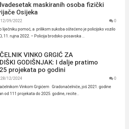
dvadesetak maskiranih osoba fizički
ijače Osijeka
12/09/2022
0
io liječniku pomoć, a prilikom sukoba oštećeno je policijsko vozilo
11. rujna 2022. – Policija brodsko-posavska …
ELNIK VINKO GRGIĆ ZA
ŠKI GODIŠNJAK: I dalje pratimo
25 projekata po godini
28/12/2024
0
onačelnikom Vinkom Grgićem Gradonačelniče, još 2021. godine
lan od 111 projekata do 2025. godine, recite…