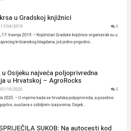
rsa u Gradskoj knjižnici
17/04/2019
0
. travnja 2019. – Knjižničari Gradske knjižnice organizirali su u
ajvećeg kršćanskog blagdana, još jedno prigodno…
 u Osijeku najveća poljoprivredna
ija u Hrvatskoj – AgroRocks
01/10/2025
0
ada 2025. – U vrijeme kada se hrvatska poljoprivreda, a posebno
gojstvo, suočava s ozbiljnim izazovima, Osijek…
SPRIJEČILA SUKOB: Na autocesti kod