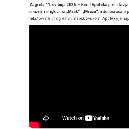
Zagreb, 11. svibnja 2026. –
Bend
Apoteka
predstavlja
snažnim singlovima
„Mrak“
i
„Mreža“
, a donosi osam 
tekstovima i progresivnim rock zvukom. Apoteka je na