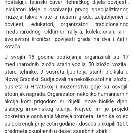
nostalgiji. Istinski čuvari tehničkog dijela povijesti,
inicijatori ideje o osnivanju prvog specijaliziranog
muzeja takve vrste u našem gradu, zaljubljenici u
povijest, edukatori, organizatori tradicionalnog
međunarodnog Oldtimer rally-a, kolekcionari, ali i
svojevrsni kroničari povijesti grada na dva i četiri
kotača.
U svojih 18 godina postojanja organizirali su 17
međunarodnih izložbi starih vozila, 50 izložbi vozila i
stare tehnike, 9 susreta ljubitelja starih bicikala u
Novoj Gradiški. Sudjelovali na nekoliko stotina izložbi,
susreta u Hrvatskoj i inozemstvu gdje su osvojili
stotinjak nagrada. Organizatori nekoliko humanitarnih
akcija kom prigodom su dijelili nove bicikle djeci
slabijeg imovinskog stanja. Najveći im je projekt
pokretanje osnivanja Muzeja prometa i tehnike kojeg
su pokrenuli prije četiri godine i dosada prikupili 1200
predmeta okupljenih u deset zasebnih zbirki.