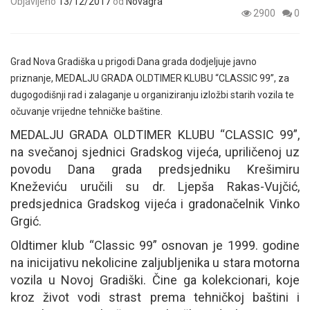
Objavljeno
13/12/2017
od
Novagra
2900
0
Grad Nova Gradiška u prigodi Dana grada dodjeljuje javno
priznanje, MEDALJU GRADA OLDTIMER KLUBU “CLASSIC 99”, za
dugogodišnji rad i zalaganje u organiziranju izložbi starih vozila te
očuvanje vrijedne tehničke baštine.
MEDALJU GRADA OLDTIMER KLUBU “CLASSIC 99”,
na svečanoj sjednici Gradskog vijeća, upriličenoj uz
povodu Dana grada predsjedniku Krešimiru
Kneževiću uručili su dr. Ljepša Rakas-Vujčić,
predsjednica Gradskog vijeća i gradonačelnik Vinko
Grgić.
Oldtimer klub “Classic 99” osnovan je 1999. godine
na inicijativu nekolicine zaljubljenika u stara motorna
vozila u Novoj Gradiški. Čine ga kolekcionari, koje
kroz život vodi strast prema tehničkoj baštini i