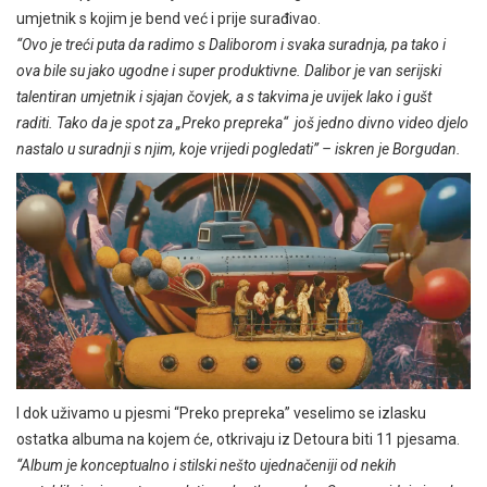
umjetnik s kojim je bend već i prije surađivao.
“Ovo je treći puta da radimo s Daliborom i svaka suradnja, pa tako i
ova bile su jako ugodne i super produktivne. Dalibor je van serijski
talentiran umjetnik i sjajan čovjek, a s takvima je uvijek lako i gušt
raditi. Tako da je spot za „Preko prepreka“ još jedno divno video djelo
nastalo u suradnji s njim, koje vrijedi pogledati” – iskren je Borgudan.
I dok uživamo u pjesmi “Preko prepreka” veselimo se izlasku
ostatka albuma na kojem će, otkrivaju iz Detoura biti 11 pjesama.
“Album je konceptualno i stilski nešto ujednačeniji od nekih