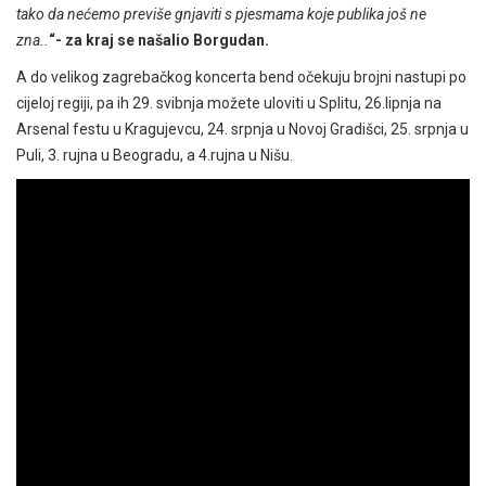
tako da nećemo previše gnjaviti s pjesmama koje publika još ne
zna..
“- za kraj se našalio Borgudan.
A do velikog zagrebačkog koncerta bend očekuju brojni nastupi po
cijeloj regiji, pa ih 29. svibnja možete uloviti u Splitu, 26.lipnja na
Arsenal festu u Kragujevcu, 24. srpnja u Novoj Gradišci, 25. srpnja u
Puli, 3. rujna u Beogradu, a 4.rujna u Nišu.