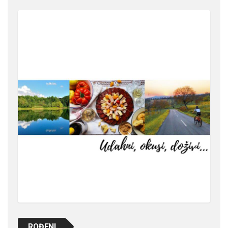
ROĐENI