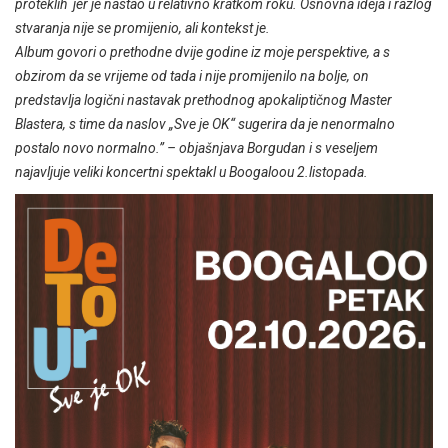
proteklih jer je nastao u relativno kratkom roku. Osnovna ideja i razlog
stvaranja nije se promijenio, ali kontekst je.
Album govori o prethodne dvije godine iz moje perspektive, a s
obzirom da se vrijeme od tada i nije promijenilo na bolje, on
predstavlja logični nastavak prethodnog apokaliptičnog Master
Blastera, s time da naslov „Sve je OK“ sugerira da je nenormalno
postalo novo normalno.” – objašnjava Borgudan i s veseljem
najavljuje veliki koncertni spektakl u Boogaloou 2.listopada.