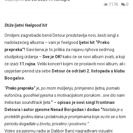
1176
0
Stiže ljetni feelgood hit
Omiljeni zagrebački bend Detour predstavlja novi, šesti singl s
nadolazećeg albuma – vani je feelgood
ljetni hit “Preko
prepreka”!
Savršena je to prilika za najavu njihova sedmog
studijskog izdanja –
Sve je OK!
kako će se novi album zvati, a koji
će izaći
11.rujna
. Veliki koncert kojim će proslaviti novi album, ali i
uspješan period iza sebe
Detour će održati 2. listopada u klubu
Boogaloo.
“
Preko prepreka”
je, po mom mišljenju, primjereno ljetna, pomalo
euforična, goodfeel pjesma s motivacijskom porukom…sve što nam
treba kao soundtrack ljeta
.
” – opisao je novi singl frontman
Detoura i autor pjesme Nenad Borgudan i dodao “
Nastala je u
proteklih godinu dana i potaknuta je promjenama koje su mi se u tom
periodu događale u životu, privatno i poslovno.”
Video za pjesmu radio je Dalibor Barić nagrađivani vizualni