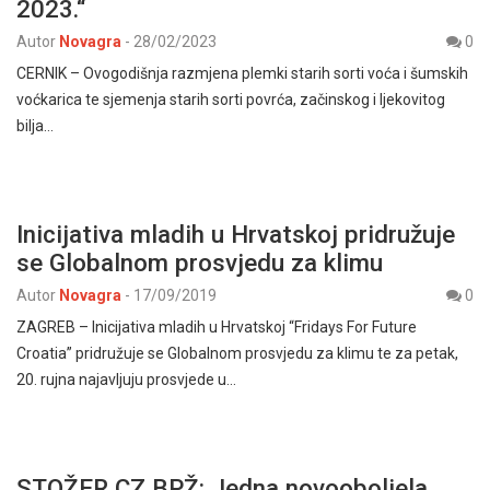
2023.“
Autor
Novagra
-
28/02/2023
0
CERNIK – Ovogodišnja razmjena plemki starih sorti voća i šumskih
voćkarica te sjemenja starih sorti povrća, začinskog i ljekovitog
bilja…
Inicijativa mladih u Hrvatskoj pridružuje
se Globalnom prosvjedu za klimu
Autor
Novagra
-
17/09/2019
0
ZAGREB – Inicijativa mladih u Hrvatskoj “Fridays For Future
Croatia” pridružuje se Globalnom prosvjedu za klimu te za petak,
20. rujna najavljuju prosvjede u…
STOŽER CZ BPŽ: Jedna novooboljela