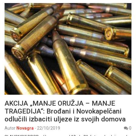
AKCIJA „MANJE ORUŽJA – MANJE
TRAGEDIJA“: Brođani i Novokapelčani
odlučili izbaciti uljeze iz svojih domova
Autor
Novagra
-
22/10/2019
0