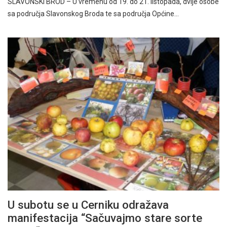
SLAVONSKI BROD – U vremenu od 19. do 21. listopada, dvije osobe
sa područja Slavonskog Broda te sa područja Općine…
U subotu se u Cerniku odražava
manifestacija “Sačuvajmo stare sorte