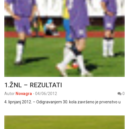
1.ŽNL – REZULTATI
Autor
Novagra
-
04/06/2012
0
4. lipnjanj 2012. – Odigravanjem 30. kola završeno je prvenstvo u