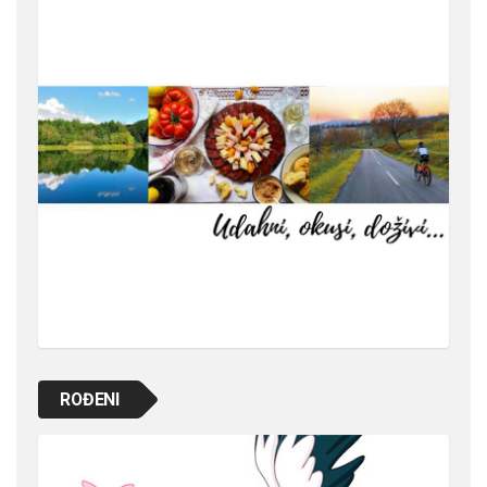
ROĐENI