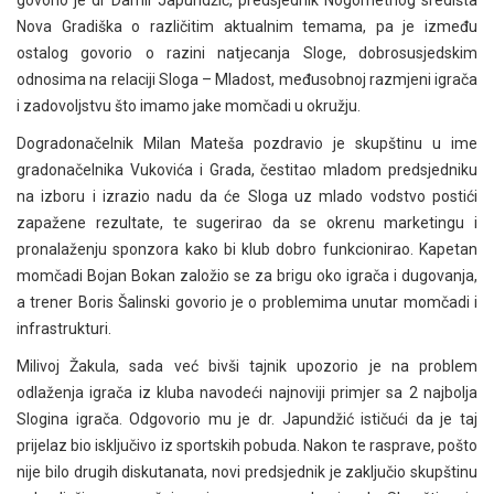
govorio je dr Damir Japundžić, predsjednik Nogometnog središta
Nova Gradiška o različitim aktualnim temama, pa je između
ostalog govorio o razini natjecanja Sloge, dobrosusjedskim
odnosima na relaciji Sloga – Mladost, međusobnoj razmjeni igrača
i zadovoljstvu što imamo jake momčadi u okružju.
Dogradonačelnik Milan Mateša pozdravio je skupštinu u ime
gradonačelnika Vukovića i Grada, čestitao mladom predsjedniku
na izboru i izrazio nadu da će Sloga uz mlado vodstvo postići
zapažene rezultate, te sugerirao da se okrenu marketingu i
pronalaženju sponzora kako bi klub dobro funkcionirao. Kapetan
momčadi Bojan Bokan založio se za brigu oko igrača i dugovanja,
a trener Boris Šalinski govorio je o problemima unutar momčadi i
infrastrukturi.
Milivoj Žakula, sada već bivši tajnik upozorio je na problem
odlaženja igrača iz kluba navodeći najnoviji primjer sa 2 najbolja
Slogina igrača. Odgovorio mu je dr. Japundžić ističući da je taj
prijelaz bio isključivo iz sportskih pobuda. Nakon te rasprave, pošto
nije bilo drugih diskutanata, novi predsjednik je zaključio skupštinu