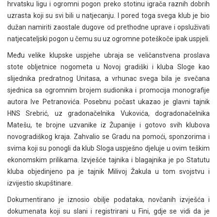
hrvatsku ligu i ogromni pogon preko stotinu igrača raznih dobrih
uzrasta koji su svi bili u natjecanju. I pored toga svega klub je bio
dužan namiriti zaostale dugove od prethodne uprave i opsluživati
natjecateljski pogon u čemu su uz ogromne poteškoče ipak uspjeli.
Među velike klupske uspjehe ubraja se veličanstvena proslava
stote obljetnice nogometa u Novoj gradiški i kluba Sloge kao
slijednika predratnog Unitasa, a vrhunac svega bila je svečana
sjednica sa ogromnim brojem sudionika i promocija monografije
autora Ive Petranovića. Posebnu počast ukazao je glavni tajnik
HNS Srebrić, uz gradonačelnika Vukovića, dogradonačelnika
Matešu, te brojne uzvanike iz Županije i gotovo svih klubova
novogradiškog kraja. Zahvalio se Gradu na pomoći, sponzorima i
svima koji su ponogli da klub Sloga uspješno djeluje u ovim teškim
ekonomskim prilikama. Izvješće tajnika i blagajnika je po Statutu
kluba objedinjeno pa je tajnik Milivoj Žakula u tom svojstvu i
izvijestio skupštinare.
Dokumentirano je iznosio obilje podataka, novčanih izvješća i
dokumenata koji su slani i registrirani u Fini, gdje se vidi da je