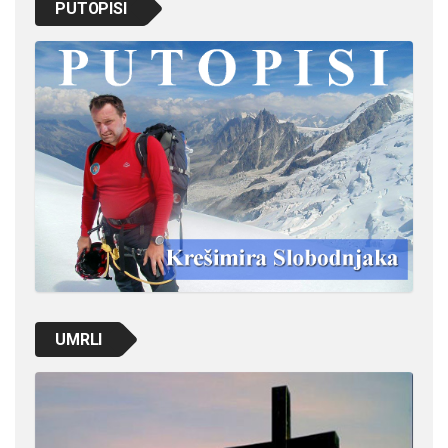
PUTOPISI
UMRLI