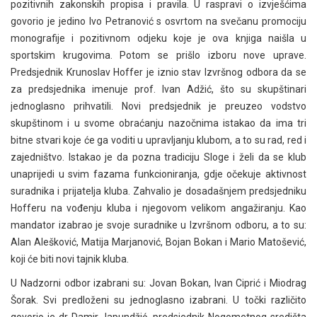
pozitivnih zakonskih propisa i pravila. U raspravi o izvješćima
govorio je jedino Ivo Petranović s osvrtom na svečanu promociju
monografije i pozitivnom odjeku koje je ova knjiga naišla u
sportskim krugovima. Potom se prišlo izboru nove uprave.
Predsjednik Krunoslav Hoffer je iznio stav Izvršnog odbora da se
za predsjednika imenuje prof. Ivan Adžić, što su skupštinari
jednoglasno prihvatili. Novi predsjednik je preuzeo vodstvo
skupštinom i u svome obraćanju nazočnima istakao da ima tri
bitne stvari koje će ga voditi u upravljanju klubom, a to su rad, red i
zajedništvo. Istakao je da pozna tradiciju Sloge i želi da se klub
unaprijedi u svim fazama funkcioniranja, gdje očekuje aktivnost
suradnika i prijatelja kluba. Zahvalio je dosadašnjem predsjedniku
Hofferu na vođenju kluba i njegovom velikom angažiranju. Kao
mandator izabrao je svoje suradnike u Izvršnom odboru, a to su:
Alan Alešković, Matija Marjanović, Bojan Bokan i Mario Matošević,
koji će biti novi tajnik kluba.
U Nadzorni odbor izabrani su: Jovan Bokan, Ivan Ciprić i Miodrag
Šorak. Svi predloženi su jednoglasno izabrani. U točki različito