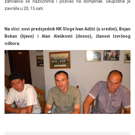
zahvalivši se nazočnima i pozvao na domjenak. Skupština je
završila u 20, 15 sati.
Na slici: novi predsjednik NK Sloge Ivan Adžić (u sredini), Bojan
Bokan (lijevo) i Alan Alešković (desno), članovi Izvršnog
odbora.