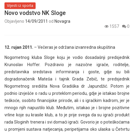
Vijesti iz sporta
Novo vodstvo NK Sloge
Objavljeno
14/09/2011
od
Novagra
1557
0
12. rujan 2011.
– Večeras je održana izvanredna skupština
Nogometnog kluba Sloge koju je vodio dosadašnji predsjednik
Krunoslav Hoffer. Pozdravio je nazočne igrače, roditelje,
predstavnika sredstava informiranja i goste, gdje su bili
dogradonačenik Mateša i tajnik Grada Zebič, te predsjednik
Nogometnog središta Nova Gradiška dr Japundžić. Potom je
podnio izvješće o radu u proteklom periodu, gdje je istakao brojne
teškoće, osobito financijske prirode, ali i s igračkim kadrom, jer je
mnogo njih napustilo klub. Međutim, istakao je i brojne pozitivne
vrline koje su krasile klub, a to je prije svega da su igrači produkt
rada Sloginih trenera i svi domaći igrači. Govorio je o poteškoćama
u promjeni sustava natjecanja, peripetijama oko ulaska u Četvrtu