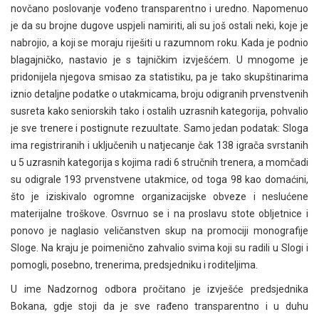
novčano poslovanje vođeno transparentno i uredno. Napomenuo
je da su brojne dugove uspjeli namiriti, ali su još ostali neki, koje je
nabrojio, a koji se moraju riješiti u razumnom roku. Kada je podnio
blagajničko, nastavio je s tajničkim izvješćem. U mnogome je
pridonijela njegova smisao za statistiku, pa je tako skupštinarima
iznio detaljne podatke o utakmicama, broju odigranih prvenstvenih
susreta kako seniorskih tako i ostalih uzrasnih kategorija, pohvalio
je sve trenere i postignute rezuultate. Samo jedan podatak: Sloga
ima registriranih i uključenih u natjecanje čak 138 igrača svrstanih
u 5 uzrasnih kategorija s kojima radi 6 stručnih trenera, a momčadi
su odigrale 193 prvenstvene utakmice, od toga 98 kao domaćini,
što je iziskivalo ogromne organizacijske obveze i neslućene
materijalne troškove. Osvrnuo se i na proslavu stote obljetnice i
ponovo je naglasio veličanstven skup na promociji monografije
Sloge. Na kraju je poimenično zahvalio svima koji su radili u Slogi i
pomogli, posebno, trenerima, predsjedniku i roditeljima.
U ime Nadzornog odbora pročitano je izvješće predsjednika
Bokana, gdje stoji da je sve rađeno transparentno i u duhu