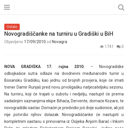
Ostalo
Novogradiščanke na turniru u Gradiški u BiH
Objavljeno
17/09/2010
od
Novagra
1741
0
NOVA GRADIŠKA 17. rujna 2010.
– Novogradiške
odbojkašice sutra odlaze na dvodnevni međunarodni turnir u
Bosansku Gradišku, kao jednu od brojnih provjera, koje će imati
trener Damir Runjaš pred novu prvoligašku natjecateljsku sezonu.
Na turniru, koji će trajati u subotu i nedjelju, nastupit će prema
sadašnjim saznanjima ekipe Bihaća, Dervente, domaće Kozare, te
novogradiški sastav. Domaćin je predvidio još dvije sudionice, ali još
nije potvrdio njihov dolazak. Novogradiščanke će nastupiti u
kompletnim sastavu s prinovama iz Osijeka Anjom Barač i Inkom