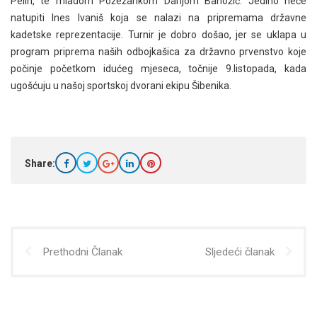
Pelin, te mladom Požežankom Darijom Banožić. Jedino neće
natupiti Ines Ivaniš koja se nalazi na pripremama državne
kadetske reprezentacije. Turnir je dobro došao, jer se uklapa u
program priprema naših odbojkašica za državno prvenstvo koje
počinje početkom idućeg mjeseca, točnije 9.listopada, kada
ugošćuju u našoj sportskoj dvorani ekipu Šibenika.
Share:
Prethodni Članak
Sljedeći članak