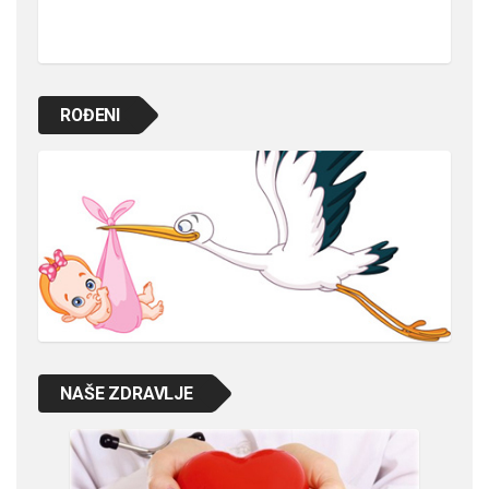
ROĐENI
NAŠE ZDRAVLJE