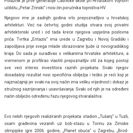
Polaznik je prve generacije Časničke škole pri Hrvatskom vojnom
učilištu „Petar Zrinski“ i nosi čin poručnika topništva HV.
Njegovo ime je zadnjih godina vrlo prepoznatljivo u hrvatskoj
arhitekturi. Već na četvrtoj godini studija otvara svoj privatni
arhitektonski ured i od tada kreće njegova uspješna poslovna
priča. Tvrtka „Entazis“ ima urede u Zagrebu i Novoj Gradiški i
zapošljava prije svega mlade obrazovane ljude iz novogradiškog
kraja. Do sada je surađivao s velikanima hrvatske arhitekture, a
vremenom je profilirao vlastiti prepoznatljiv stil za kojeg postoji
sve veći interes investitora raznih projekata. Svaki njegov
dosadašnji rezultat nosi specifična obilježja i teško je reći koji je
najznačajniji jer svaki na svoj način ima veliku vrijednost i dokaz je
stručnog sazrijevanja i usavršavanja. Svaki od njih je na određeni
način obilježio određenu fazu njegovog stvaralaštva.
Evo nekih njegovih realiziranih projekata: stadion „Tušanj“ u Tuzli,
osam građevina vezanih uz bob-stazu u Torinu za Zimske
olimpijske igre 2006. godine, „Planet obuća“ u Zagrebu, „Brod-