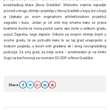
košarkaškog kluba „Nova Gradiška“. Slobodno vrijeme najradije
provodi u krugu obitelji i prijatelja u Novoj Gradiški u kojoj živi u kojoj
je (dakako po svom originalnom arhitektonskom projektu)
sagradio i kuću. Jedan je od onih koji smatra kako se prava
kvaliteta života ne mora postići samo ako živite u velikom gradu,
poput Zagreba, nego dapače. Odlučio sa svojom obitelji živjeti u
svome gradu, te se potruditi kako bi se taj grad unaprijedio u
svakom pogledu, u korist svih građana ali i šireg novogradiškog
područja. Za svoj grad, za bolje sutra – predstavljen je na Vinko
Grgić na konferenciji za novinare GO SDP-a Nova Gradiška.
Share: