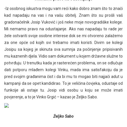
-Iz osobnog iskustva mogu vam reći kako dobro znam što to znači
kad napadaju na vas i na vašu obitelj. Znam što su prošli vaš
gradonačelnik Josip Vuković i još neke moje novogradiške kolege.
Mi nemamo pravo na odustajanje. Ako nas napadaju to rade jer
žele ostvariti svoje osobne interese dok se mi otvoreno zalažemo
za one opće od kojih svi trebamo imati koristi. Divim se kolegi
Josipu sa kojeg je skinuta sva sumnja za počinjenje pripisivanih
mu kaznenih djela. Vidio sam dokument u kojem državne služne to
potvrđuju. U trenutku kada je rasterećen problema, on se odlučuje
dati potporu mlađem kolegi Vinku, mada ima satisfakciju da je
pred svojim građanima čist i da bi mu to mogao biti najjači adut u
kampanji da se opet kandidirao. To je veličina čovjeka, odustaje od
funkcije ali ostaje tu. Josip vidi osobu u koju se može imati
povjerenje, a to je Vinko Grgić – kazao je Željko Sabo.
Željko Sabo