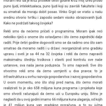
moram reći da je kroz protekle četiri godine kroz moj ured prošlo
puno ljudi, intelektualaca, puno ljudi koji su završili fakultete i koji
su smatrali da moraju dobit posao. Vinko Grgić se vratio u našu
sredinu otvorio tvrtku i zaposlio sedam visoko obrazovanih ljudi.
Kako ne podržati takvog čovjeka?
Rekli smo da nećemo pričati o programima. Moram ipak reći
nekoliko riječi o onome što ostavljamo i što ćemo zajednički dalje
raditi. Prije četiri godine dogovorili smo se da radimo ono što sam
smatrao da moramo raditi i u državi: reorganizirali smo gradsku
upravu i sveli je sa 44 na 32 čovjeka i rekli da ćemo napraviti
maksimalnu štednju troškova i staviti pod kontrolu sve naše
ustanove, sva naša javna poduzeća. To smo napravili. Sve što
stvorimo rekli smo da ćemo usmjeriti u dva pravca: to je
infrastruktura u svrhu razvoja gospodarstva i razvoj gospodarstva.
U ovom momentu, ono što stoji pred nama, što ćemo morati
realizirati to je oko 658 milijuna kuna programa i projekata koje
smo stvorili računajući da ćemo ući u Europsku uniju. Bitno je
naglasiti da u ovoj godini imamo 66 milijuna kuna ulaganja, od kojih
je 41 milijun kuna van gradskog proračuna, a to su južna