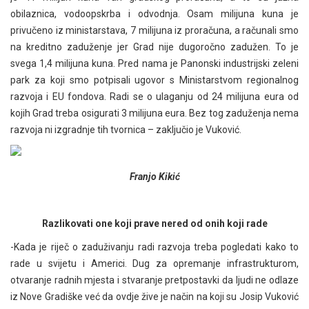
obilaznica, vodoopskrba i odvodnja. Osam milijuna kuna je
privučeno iz ministarstava, 7 milijuna iz proračuna, a računali smo
na kreditno zaduženje jer Grad nije dugoročno zadužen. To je
svega 1,4 milijuna kuna. Pred nama je Panonski industrijski zeleni
park za koji smo potpisali ugovor s Ministarstvom regionalnog
razvoja i EU fondova. Radi se o ulaganju od 24 milijuna eura od
kojih Grad treba osigurati 3 milijuna eura. Bez tog zaduženja nema
razvoja ni izgradnje tih tvornica – zaključio je Vuković.
Franjo Kikić
Razlikovati one koji prave nered od onih koji rade
-Kada je riječ o zaduživanju radi razvoja treba pogledati kako to
rade u svijetu i Americi. Dug za opremanje infrastrukturom,
otvaranje radnih mjesta i stvaranje pretpostavki da ljudi ne odlaze
iz Nove Gradiške već da ovdje žive je način na koji su Josip Vuković