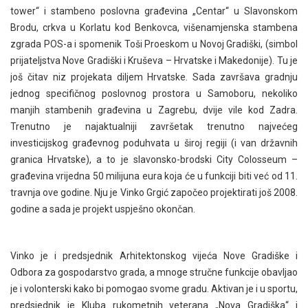
tower“ i stambeno poslovna građevina „Centar“ u Slavonskom
Brodu, crkva u Korlatu kod Benkovca, višenamjenska stambena
zgrada POS-a i spomenik Toši Proeskom u Novoj Gradiški, (simbol
prijateljstva Nove Gradiški i Kruševa – Hrvatske i Makedonije). Tu je
još čitav niz projekata diljem Hrvatske. Sada završava gradnju
jednog specifičnog poslovnog prostora u Samoboru, nekoliko
manjih stambenih građevina u Zagrebu, dvije vile kod Zadra.
Trenutno je najaktualniji završetak trenutno najvećeg
investicijskog građevnog poduhvata u široj regiji (i van državnih
granica Hrvatske), a to je slavonsko-brodski City Colosseum –
građevina vrijedna 50 milijuna eura koja će u funkciji biti već od 11.
travnja ove godine. Nju je Vinko Grgić započeo projektirati još 2008.
godine a sada je projekt uspješno okončan.
Vinko je i predsjednik Arhitektonskog vijeća Nove Gradiške i
Odbora za gospodarstvo grada, a mnoge stručne funkcije obavljao
je i volonterski kako bi pomogao svome gradu. Aktivan je i u sportu,
predsjednik je Kluba rukometnih veterana „Nova Gradiška“ i