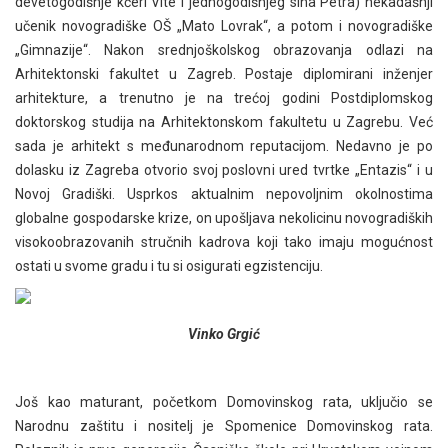
devetogodišnje kćeri Vite i jednogodišnjeg sina Petra) nekadašnji
učenik novogradiške OŠ „Mato Lovrak“, a potom i novogradiške
„Gimnazije“. Nakon srednjoškolskog obrazovanja odlazi na
Arhitektonski fakultet u Zagreb. Postaje diplomirani inženjer
arhitekture, a trenutno je na trećoj godini Postdiplomskog
doktorskog studija na Arhitektonskom fakultetu u Zagrebu. Već
sada je arhitekt s međunarodnom reputacijom. Nedavno je po
dolasku iz Zagreba otvorio svoj poslovni ured tvrtke „Entazis“ i u
Novoj Gradiški. Usprkos aktualnim nepovoljnim okolnostima
globalne gospodarske krize, on upošljava nekolicinu novogradiških
visokoobrazovanih stručnih kadrova koji tako imaju mogućnost
ostati u svome gradu i tu si osigurati egzistenciju.
Vinko Grgić
Još kao maturant, početkom Domovinskog rata, uključio se
Narodnu zaštitu i nositelj je Spomenice Domovinskog rata.