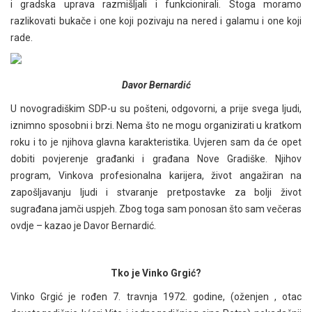
i gradska uprava razmišljali i funkcionirali. Stoga moramo
razlikovati bukače i one koji pozivaju na nered i galamu i one koji
rade.
Davor Bernardić
U novogradiškim SDP-u su pošteni, odgovorni, a prije svega ljudi,
iznimno sposobni i brzi. Nema što ne mogu organizirati u kratkom
roku i to je njihova glavna karakteristika. Uvjeren sam da će opet
dobiti povjerenje građanki i građana Nove Gradiške. Njihov
program, Vinkova profesionalna karijera, život angažiran na
zapošljavanju ljudi i stvaranje pretpostavke za bolji život
sugrađana jamči uspjeh. Zbog toga sam ponosan što sam večeras
ovdje – kazao je Davor Bernardić.
Tko je Vinko Grgić?
Vinko Grgić je rođen 7. travnja 1972. godine, (oženjen , otac