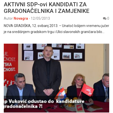
AKTIVNI SDP-ovi KANDIDATI ZA
GRADONAČELNIKA I ZAMJENIKE
Autor
Novagra
-
12/05/2013
0
NOVA GRADIŠKA, 12. svibanj 2013. – Unatoč lošijem vremenu jučer
je na središnjem gradskom trgu i Ulici slavonskih graničara bilo…