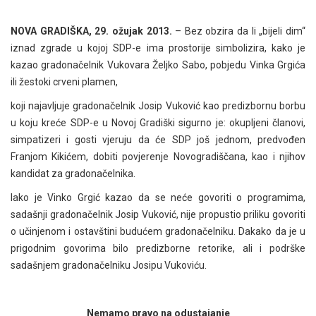
NOVA GRADIŠKA, 29. ožujak 2013.
– Bez obzira da li „bijeli dim“
iznad zgrade u kojoj SDP-e ima prostorije simbolizira, kako je
kazao gradonačelnik Vukovara Željko Sabo, pobjedu Vinka Grgića
ili žestoki crveni plamen,
koji najavljuje gradonačelnik Josip Vuković kao predizbornu borbu
u koju kreće SDP-e u Novoj Gradiški sigurno je: okupljeni članovi,
simpatizeri i gosti vjeruju da će SDP još jednom, predvođen
Franjom Kikićem, dobiti povjerenje Novogradiščana, kao i njihov
kandidat za gradonačelnika.
Iako je Vinko Grgić kazao da se neće govoriti o programima,
sadašnji gradonačelnik Josip Vuković, nije propustio priliku govoriti
o učinjenom i ostavštini budućem gradonačelniku. Dakako da je u
prigodnim govorima bilo predizborne retorike, ali i podrške
sadašnjem gradonačelniku Josipu Vukoviću.
Nemamo pravo na odustajanje