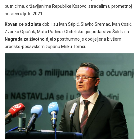
putnicima, državljanima Republike Kosovo, stradalim u prometnoj
nesreći u ljeto 2021.
Kovanice od zlata
dobili su Ivan Stipić, Slavko Sremac, Ivan Ćosić,
Zvonko Opačak, Mato Pudiću i Obiteljsko gospodarstvo Šoldra, a
Nagrada za životno djelo
posthumno je dodijeljena bivšem
brodsko-posavskom županu Mirku Tomcu.