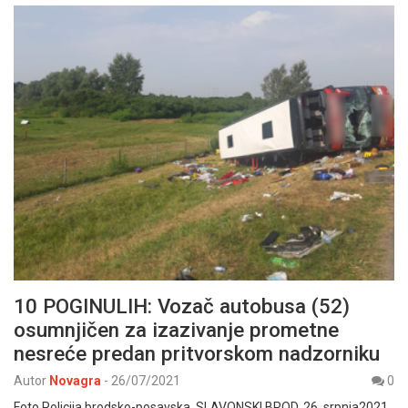
10 POGINULIH: Vozač autobusa (52)
osumnjičen za izazivanje prometne
nesreće predan pritvorskom nadzorniku
Autor
Novagra
-
26/07/2021
0
Foto Policija brodsko-posavska SLAVONSKI BROD, 26. srpnja2021.