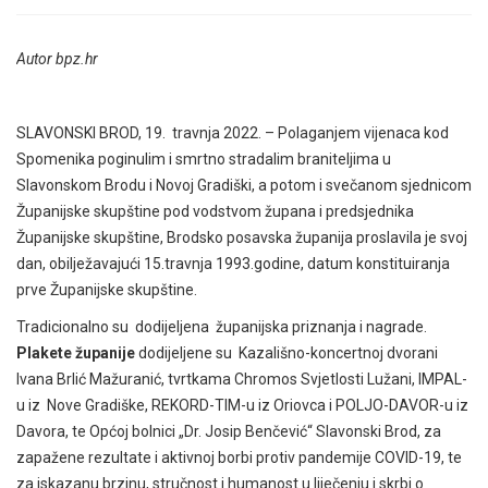
Autor bpz.hr
SLAVONSKI BROD, 19. travnja 2022. – Polaganjem vijenaca kod
Spomenika poginulim i smrtno stradalim braniteljima u
Slavonskom Brodu i Novoj Gradiški, a potom i svečanom sjednicom
Županijske skupštine pod vodstvom župana i predsjednika
Županijske skupštine, Brodsko posavska županija proslavila je svoj
dan, obilježavajući 15.travnja 1993.godine, datum konstituiranja
prve Županijske skupštine.
Tradicionalno su dodijeljena županijska priznanja i nagrade.
Plakete županije
dodijeljene su Kazališno-koncertnoj dvorani
Ivana Brlić Mažuranić, tvrtkama Chromos Svjetlosti Lužani, IMPAL-
u iz Nove Gradiške, REKORD-TIM-u iz Oriovca i POLJO-DAVOR-u iz
Davora, te Općoj bolnici „Dr. Josip Benčević“ Slavonski Brod, za
zapažene rezultate i aktivnoj borbi protiv pandemije COVID-19, te
za iskazanu brzinu, stručnost i humanost u liječenju i skrbi o