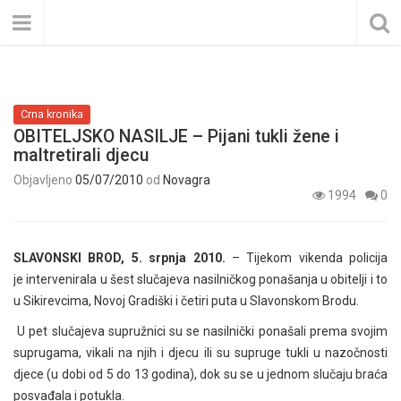
Crna kronika
OBITELJSKO NASILJE – Pijani tukli žene i
maltretirali djecu
Objavljeno
05/07/2010
od
Novagra
1994
0
SLAVONSKI BROD, 5. srpnja 2010.
– Tijekom vikenda policija
je intervenirala u šest slučajeva nasilničkog ponašanja u obitelji i to
u Sikirevcima, Novoj Gradiški i četiri puta u Slavonskom Brodu.
U pet slučajeva supružnici su se nasilnički ponašali prema svojim
suprugama, vikali na njih i djecu ili su supruge tukli u nazočnosti
djece (u dobi od 5 do 13 godina), dok su se u jednom slučaju braća
posvađala i potukla.