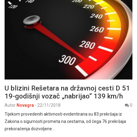
U blizini Rešetara na državnoj cesti D 51
19-godišnji vozač „nabrijao“ 139 km/h
Autor
Novagra
-
22/11/2018
0
Tijekom provedenih aktivnosti evidentirana su 83 prekršaja iz
Zakona o sigurnosti prometa na cestama, od čega 76 prekršaja
prekoračenja dozvoljene…