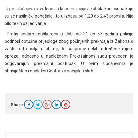
U pet slučajeva utvrđene su koncentracije alkohola kod osoba koje
su se nasilnički ponašale i to u iznosu od 1,20 do 2,43 promila. Nije
bilo težih ozljeđivanja.
Protiv sedam muškaraca u dobi od 31 do 57 godina policija
podnosi optužne prijedloge zbog počinjenih prekršaja iz Zakona o
zaštiti od nasilja u obitelji, te su protiv nekih određene mjere
opreza, odnosno u nadležnom Prekršajnom sudu proveden je
odgovarajući prekršajni postupak. O ovim slučajevima je
obaviješten i nadležni Centar za socijalnu skrb.
Share: