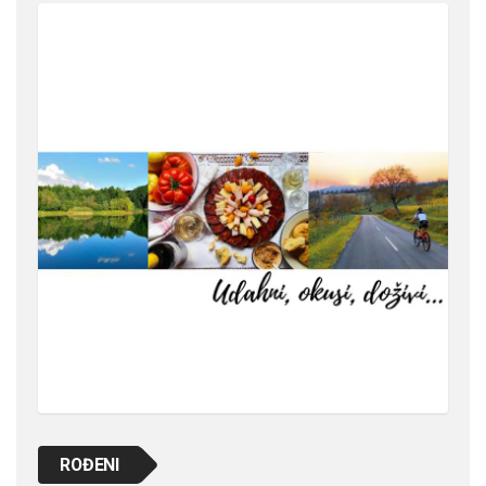
ROĐENI