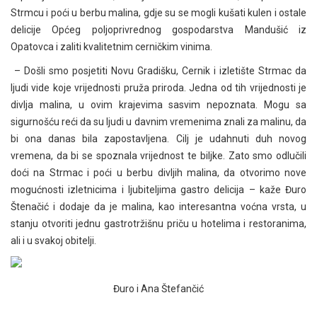
Strmcu i poći u berbu malina, gdje su se mogli kušati kulen i ostale
delicije Općeg poljoprivrednog gospodarstva Mandušić iz
Opatovca i zaliti kvalitetnim cerničkim vinima.
– Došli smo posjetiti Novu Gradišku, Cernik i izletište Strmac da
ljudi vide koje vrijednosti pruža priroda. Jedna od tih vrijednosti je
divlja malina, u ovim krajevima sasvim nepoznata. Mogu sa
sigurnošću reći da su ljudi u davnim vremenima znali za malinu, da
bi ona danas bila zapostavljena. Cilj je udahnuti duh novog
vremena, da bi se spoznala vrijednost te biljke. Zato smo odlučili
doći na Strmac i poći u berbu divljih malina, da otvorimo nove
mogućnosti izletnicima i ljubiteljima gastro delicija – kaže Đuro
Štenačić i dodaje da je malina, kao interesantna voćna vrsta, u
stanju otvoriti jednu gastrotržišnu priču u hotelima i restoranima,
ali i u svakoj obitelji.
Đuro i Ana Štefančić