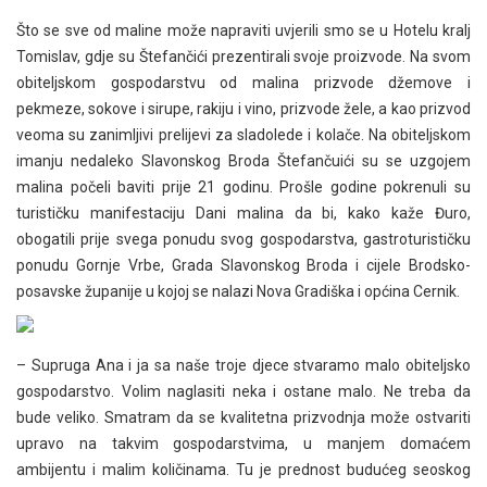
Što se sve od maline može napraviti uvjerili smo se u Hotelu kralj
Tomislav, gdje su Štefančići prezentirali svoje proizvode. Na svom
obiteljskom gospodarstvu od malina prizvode džemove i
pekmeze, sokove i sirupe, rakiju i vino, prizvode žele, a kao prizvod
veoma su zanimljivi prelijevi za sladolede i kolače. Na obiteljskom
imanju nedaleko Slavonskog Broda Štefančuići su se uzgojem
malina počeli baviti prije 21 godinu. Prošle godine pokrenuli su
turističku manifestaciju Dani malina da bi, kako kaže Đuro,
obogatili prije svega ponudu svog gospodarstva, gastroturističku
ponudu Gornje Vrbe, Grada Slavonskog Broda i cijele Brodsko-
posavske županije u kojoj se nalazi Nova Gradiška i općina Cernik.
– Supruga Ana i ja sa naše troje djece stvaramo malo obiteljsko
gospodarstvo. Volim naglasiti neka i ostane malo. Ne treba da
bude veliko. Smatram da se kvalitetna prizvodnja može ostvariti
upravo na takvim gospodarstvima, u manjem domaćem
ambijentu i malim količinama. Tu je prednost budućeg seoskog