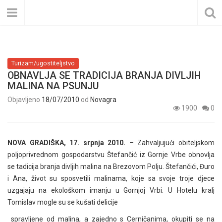
Turizam/ugostiteljstvo
OBNAVLJA SE TRADICIJA BRANJA DIVLJIH
MALINA NA PSUNJU
Objavljeno
18/07/2010
od
Novagra
1900
0
NOVA GRADIŠKA, 17. srpnja 2010.
– Zahvaljujući obiteljskom
poljoprivrednom gospodarstvu Štefančić iz Gornje Vrbe obnovlja
se tadicija branja divljih malina na Brezovom Polju. Štefančići, Đuro
i Ana, život su sposvetili malinama, koje sa svoje troje djece
uzgajaju na ekološkom imanju u Gornjoj Vrbi. U Hotelu kralj
Tomislav mogle su se kušati delicije
spravljene od malina, a zajedno s Cerničanima, okupiti se na