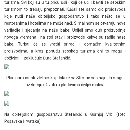
turizma. Svi koji su u tu priču ušli i koji će ući i baviti se seoskim
turizmom to trebaju prepoznati. Kušali ste samo dio proiozvoda
koje nudi naše obiteljsko gospodarstvo i tako nešto se u
restoranima i hotelima ne može naći. S malinom se otvaraju nove
varijacije i sjećanja na naše bake. Unijeli smo duh proizvodnje
novoga vremena i na stol stavili proizvode kakve su radile naše
bake. Turisti će se vratiti prirodi i domaćim kvalitetnim
proizvodima, a kroz ponudu seoskog turizma oni to mogu i
doživjeti – zaključuje Đuro Štefančić.
Planinari i ostali izletnici koji dolaze na Strmac ne znaju da mogu
uz šetnju uživati i u plodovima divljih malina
Na obiteljskom gospodarstvu Štefančić u Gornjoj Vrbi (foto
Posavska Hrvatska).