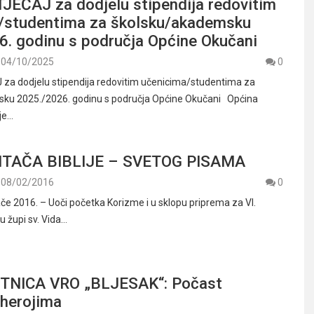
JEČAJ za dodjelu stipendija redovitim
/studentima za školsku/akademsku
6. godinu s područja Općine Okučani
04/10/2025
0
za dodjelu stipendija redovitim učenicima/studentima za
ku 2025./2026. godinu s područja Općine Okučani Općina
 je…
ITAČA BIBLIJE – SVETOG PISAMA
08/02/2016
0
ače 2016. – Uoči početka Korizme i u sklopu priprema za VI.
 u župi sv. Vida…
TNICA VRO „BLJESAK“: Počast
 herojima