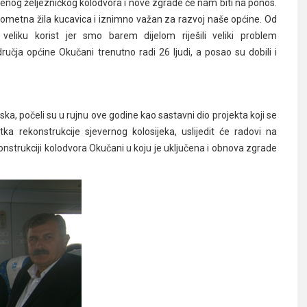
enog željezničkog kolodvora i nove zgrade će nam biti na ponos.
prometna žila kucavica i iznimno važan za razvoj naše općine. Od
eliku korist jer smo barem dijelom riješili veliki problem
ručja općine Okučani trenutno radi 26 ljudi, a posao su dobili i
ka, počeli su u rujnu ove godine kao sastavni dio projekta koji se
ka rekonstrukcije sjevernog kolosijeka, uslijedit će radovi na
konstrukciji kolodvora Okučani u koju je uključena i obnova zgrade