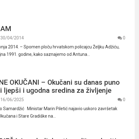
ZAM
30/04/2014
0
vnja 2014. – Spomen ploču hrvatskom policajcu Željku Adžiću,
ujna 1991. godine, kako saznajemo od Antuna…
E OKUČANI – Okučani su danas puno
i ljepši i ugodna sredina za življenje
16/06/2025
0
njo Samardžić Ministar Marin Piletić najavio uskoro završetak
 Okučana i Stare Gradiške na…