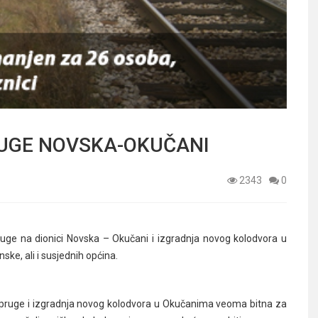
UGE NOVSKA-OKUČANI
2343
0
uge na dionici Novska – Okučani i izgradnja novog kolodvora u
ke, ali i susjednih općina.
ke pruge i izgradnja novog kolodvora u Okučanima veoma bitna za