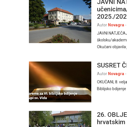
JAVNI NAT
učenicima
2025./202
Autor
Novagra
-
JAVNI NATJEČAJ 
školsku/akadems
Okučani objavila
SUSRET Č
Autor
Novagra
-
OKUČANI, 8. velj
Biblijsko bdijenje
26. OBLJE
hrvatskim