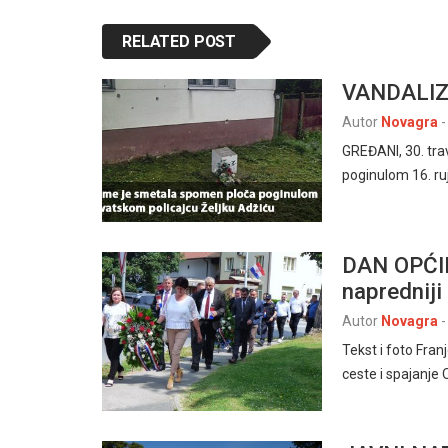
RELATED POST
VANDALI
Autor
Novagra
-
GREĐANI, 30. tra
poginulom 16. r
DAN OPĆIN
napredniji 
Autor
Novagra
-
Tekst i foto Fra
ceste i spajanje