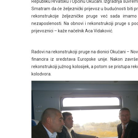
Republiku Hrvatsku i Općinu Okučani. Izgradnja suvrem
Smatram da će željeznički prijevoz u budućnosti biti 
rekonstrukcije željezničke pruge već sada imamo v
nezaposlenosti. Na obnovi i rekonstrukciji pruge s pod
prijevoznici – kaže načelnik Aca Vidaković.
Radovi na rekonstrukciji pruge na dionici Okučani – Novs
financira iz sredstava Europske unije. Nakon završet
rekonstrukciji južnog kolosijek, a potom se pristupa re
kolodvora.