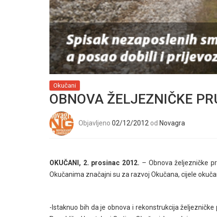
Okučani
OBNOVA ŽELJEZNIČKE PR
Objavljeno
02/12/2012
od
Novagra
OKUČANI, 2. prosinac 2012.
– Obnova željezničke pr
Okučanima značajni su za razvoj Okučana, cijele okučans
-Istaknuo bih da je obnova i rekonstrukcija željeznič