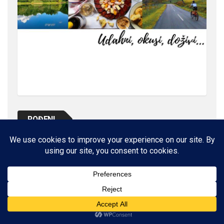
ROĐENI