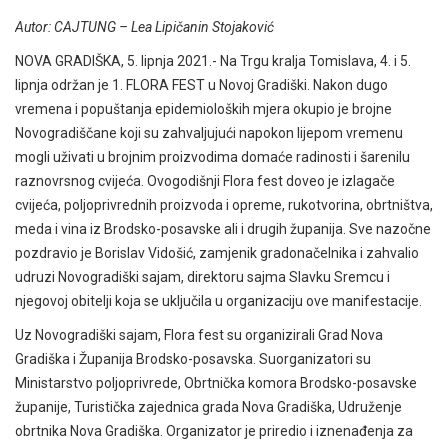
Autor: CAJTUNG – Lea Lipičanin Stojaković
NOVA GRADIŠKA, 5. lipnja 2021.- Na Trgu kralja Tomislava, 4. i 5.
lipnja održan je 1. FLORA FEST u Novoj Gradiški. Nakon dugo
vremena i popuštanja epidemioloških mjera okupio je brojne
Novogradiščane koji su zahvaljujući napokon lijepom vremenu
mogli uživati u brojnim proizvodima domaće radinosti i šarenilu
raznovrsnog cvijeća. Ovogodišnji Flora fest doveo je izlagače
cvijeća, poljoprivrednih proizvoda i opreme, rukotvorina, obrtništva,
meda i vina iz Brodsko-posavske ali i drugih županija. Sve nazočne
pozdravio je Borislav Vidošić, zamjenik gradonačelnika i zahvalio
udruzi Novogradiški sajam, direktoru sajma Slavku Sremcu i
njegovoj obitelji koja se uključila u organizaciju ove manifestacije.
Uz Novogradiški sajam, Flora fest su organizirali Grad Nova
Gradiška i Županija Brodsko-posavska. Suorganizatori su
Ministarstvo poljoprivrede, Obrtnička komora Brodsko-posavske
županije, Turistička zajednica grada Nova Gradiška, Udruženje
obrtnika Nova Gradiška. Organizator je priredio i iznenađenja za