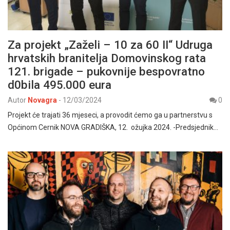
Za projekt „Zaželi – 10 za 60 II“ Udruga
hrvatskih branitelja Domovinskog rata
121. brigade – pukovnije bespovratno
d0bila 495.000 eura
Autor
Novagra
-
12/03/2024
0
Projekt će trajati 36 mjeseci, a provodit ćemo ga u partnerstvu s
Općinom Cernik NOVA GRADIŠKA, 12. ožujka 2024. -Predsjednik…