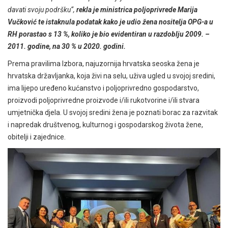
davati svoju podršku“,
rekla je ministrica poljoprivrede Marija
Vučković te istaknula podatak kako je udio žena nositelja OPG-a u
RH porastao s 13 %, koliko je bio evidentiran u razdoblju 2009. –
2011. godine, na 30 % u 2020. godini.
Prema pravilima Izbora, najuzornija hrvatska seoska žena je
hrvatska državljanka, koja živi na selu, uživa ugled u svojoj sredini,
ima lijepo uređeno kućanstvo i poljoprivredno gospodarstvo,
proizvodi poljoprivredne proizvode i/ili rukotvorine i/ili stvara
umjetnička djela. U svojoj sredini žena je poznati borac za razvitak
i napredak društvenog, kulturnog i gospodarskog života žene,
obitelji i zajednice.