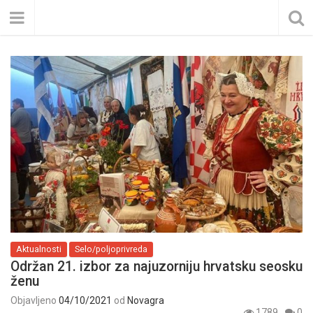
Aktualnosti
Selo/poljoprivreda
Održan 21. izbor za najuzorniju hrvatsku seosku
ženu
Objavljeno
04/10/2021
od
Novagra
1789
0