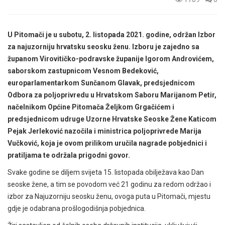
U Pitomači je u subotu, 2. listopada 2021. godine, održan Izbor
za najuzorniju hrvatsku seosku ženu. Izboru je zajedno sa
županom Virovitičko-podravske županije Igorom Androvićem,
saborskom zastupnicom Vesnom Bedeković,
europarlamentarkom Sunčanom Glavak, predsjednicom
Odbora za poljoprivredu u Hrvatskom Saboru Marijanom Petir,
načelnikom Općine Pitomača Željkom Grgačićem i
predsjednicom udruge Uzorne Hrvatske Seoske Žene Katicom
Pejak Jerleković nazočila i ministrica poljoprivrede Marija
Vučković, koja je ovom prilikom uručila nagrade pobjednici i
pratiljama te održala prigodni govor.
Svake godine se diljem svijeta 15. listopada obilježava kao Dan
seoske žene, a tim se povodom već 21 godinu za redom održao i
izbor za Najuzorniju seosku ženu, ovoga puta u Pitomači, mjestu
gdje je odabrana prošlogodišnja pobjednica.