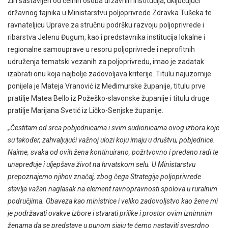
Žiri sastavljen od čelnih osoba državnih institucija, uključujući
državnog tajnika u Ministarstvu poljoprivrede Zdravka Tušeka te
ravnateljicu Uprave za stručnu podršku razvoju poljoprivrede i
ribarstva Jelenu Đugum, kao i predstavnika institucija lokalne i
regionalne samouprave u resoru poljoprivrede i neprofitnih
udruženja tematski vezanih za poljoprivredu, imao je zadatak
izabrati onu koja najbolje zadovoljava kriterije. Titulu najuzornije
ponijela je Mateja Vranović iz Međimurske županije, titulu prve
pratilje Matea Bello iz Požeško-slavonske županije i titulu druge
pratilje Marijana Svetić iz Ličko-Senjske županije.
„Čestitam od srca pobjednicama i svim sudionicama ovog izbora koje
su također, zahvaljujući važnoj ulozi koju imaju u društvu, pobjednice.
Naime, svaka od ovih žena kontinuirano, požrtvovno i predano radi te
unapređuje i uljepšava život na hrvatskom selu. U
Ministarstvu
prepoznajemo njihov značaj, zbog čega Strategija poljoprivrede
stavlja važan naglasak na element ravnopravnosti spolova u ruralnim
područjima. Obaveza kao ministrice i veliko zadovoljstvo kao žene mi
je podržavati ovakve izbore i stvarati prilike i prostor ovim iznimnim
ženama da se predstave u punom sjaju te ćemo nastaviti svesrdno