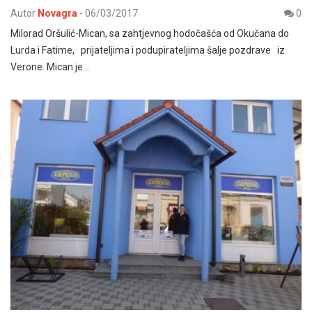
Autor
Novagra
-
06/03/2017
0
Milorad Oršulić-Mican, sa zahtjevnog hodočašća od Okučana do
Lurda i Fatime, prijateljima i podupirateljima šalje pozdrave iz
Verone. Mican je…