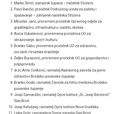
Marko Šimić, zamjenik župana – načelnik Stožera
Pavo Baričić, pročelnik Područnog ureda za zaštitu i
spašavanje – zamjenik načelnika Stožera
Miroslav Jarić, privremeni pročelnik Upravnog odjela za
graditeljstvo, infrastrukturu i zaštitu okoliša
Anica Vukašinović, privremena pročelnica UO za
obrazovanje, šport i kulturu
Branko Sabo, privremeni pročelnik UO za zdravstvo,
soc.skrb i hrvatske branitelje
Željko Burazović, privremeni pročelnik UO za gospodarstvo i
poljoprivredu
dr.sc.Ante Cvitković, ravnatelj Nastavnog zavoda za javno
zdravstvo Brodsko-posavske županije
Branko Godić, ravnatelj Zavoda za hitnu medicinu Brodsko-
posavske županije
Josip Samardžić, ravnatelj Opće bolnice ,,Dr, Josip Benčević”
Slav.Brod
Josip Kolodziej, ravnatelj Opće bolnice Nova Gradiška
Lidija Grčić, ravnateljica Doma zdravlja Slav.Brod