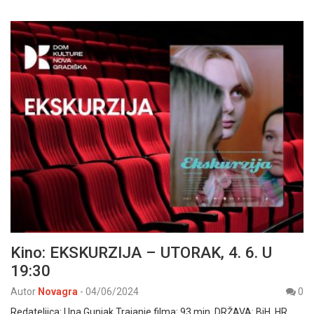
Kino: EKSKURZIJA – UTORAK, 4. 6. U
19:30
Autor
Novagra
-
04/06/2024
0
Redateljica: Una Gunjak Trajanje filma: 93 min. DRŽAVA: BiH, HR,