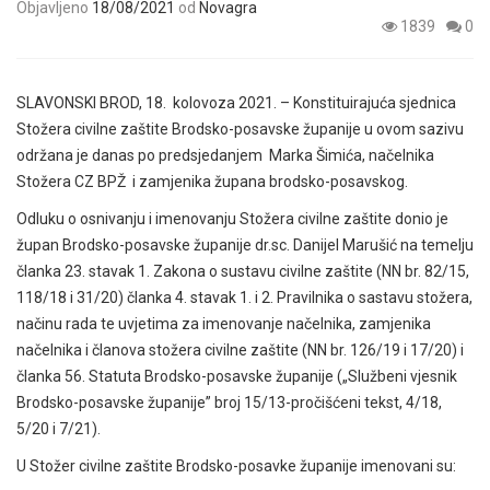
Objavljeno
18/08/2021
od
Novagra
1839
0
SLAVONSKI BROD, 18. kolovoza 2021. – Konstituirajuća sjednica
Stožera civilne zaštite Brodsko-posavske županije u ovom sazivu
održana je danas po predsjedanjem Marka Šimića, načelnika
Stožera CZ BPŽ i zamjenika župana brodsko-posavskog.
Odluku o osnivanju i imenovanju Stožera civilne zaštite donio je
župan Brodsko-posavske županije dr.sc. Danijel Marušić na temelju
članka 23. stavak 1. Zakona o sustavu civilne zaštite (NN br. 82/15,
118/18 i 31/20) članka 4. stavak 1. i 2. Pravilnika o sastavu stožera,
načinu rada te uvjetima za imenovanje načelnika, zamjenika
načelnika i članova stožera civilne zaštite (NN br. 126/19 i 17/20) i
članka 56. Statuta Brodsko-posavske županije („Službeni vjesnik
Brodsko-posavske županije” broj 15/13-pročišćeni tekst, 4/18,
5/20 i 7/21).
U Stožer civilne zaštite Brodsko-posavke županije imenovani su: