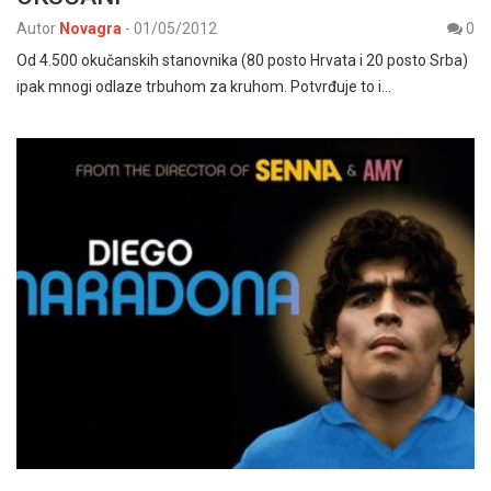
Autor
Novagra
-
01/05/2012
0
Od 4.500 okučanskih stanovnika (80 posto Hrvata i 20 posto Srba)
ipak mnogi odlaze trbuhom za kruhom. Potvrđuje to i…