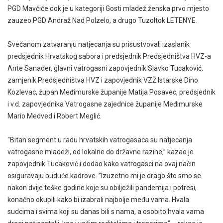
PGD Mavčiće dok je u kategoriji Gosti mladež ženska prvo mjesto
zauzeo PGD Andraž Nad Polzelo, a drugo Tuzoltok LETENYE.
Svečanom zatvaranju natjecanja su prisustvovali izaslanik
predsjednik Hrvatskog sabora i predsjednik Predsjedništva HVZ-a
Ante Sanader, glavni vatrogasni zapovjednik Slavko Tucaković,
zamjenik Predsjedništva HVZ i zapovjednik VZŽ Istarske Dino
Kozlevac, župan Međimurske županije Matija Posavec, predsjednik
i v.d. zapovjednika Vatrogasne zajednice županije Međimurske
Mario Medved i Robert Meglić.
“Bitan segment u radu hrvatskih vatrogasaca su natjecanja
vatrogasne mladeži, od lokalne do državne razine,” kazao je
zapovjednik Tucaković i dodao kako vatrogasci na ovaj način
osiguravaju buduće kadrove. ”Izuzetno mi je drago što smo se
nakon dvije teške godine koje su obilježili pandemija i potresi,
konačno okupili kako bi izabrali najbolje među vama. Hvala
sudcima i svima koji su danas bili s nama, a osobito hvala vama