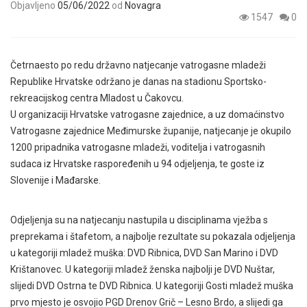
Objavljeno
05/06/2022
od
Novagra
1547
0
Četrnaesto po redu državno natjecanje vatrogasne mladeži
Republike Hrvatske održano je danas na stadionu Sportsko-
rekreacijskog centra Mladost u Čakovcu.
U organizaciji Hrvatske vatrogasne zajednice, a uz domaćinstvo
Vatrogasne zajednice Međimurske županije, natjecanje je okupilo
1200 pripadnika vatrogasne mladeži, voditelja i vatrogasnih
sudaca iz Hrvatske raspoređenih u 94 odjeljenja, te goste iz
Slovenije i Mađarske.
Odjeljenja su na natjecanju nastupila u disciplinama vježba s
preprekama i štafetom, a najbolje rezultate su pokazala odjeljenja
u kategoriji mladež muška: DVD Ribnica, DVD San Marino i DVD
Krištanovec. U kategoriji mladež ženska najbolji je DVD Nuštar,
slijedi DVD Ostrna te DVD Ribnica. U kategoriji Gosti mladež muška
prvo mjesto je osvojio PGD Drenov Grič – Lesno Brdo, a slijedi ga