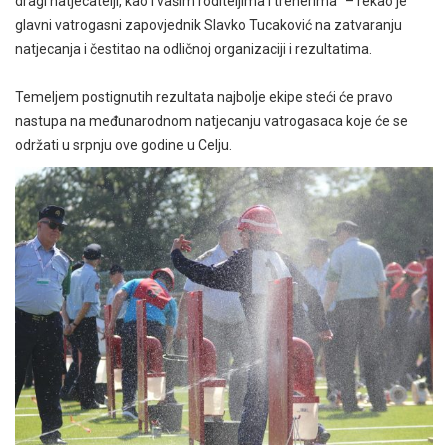
dragi natjecatelji, kao i vašim roditeljima i trenerima” – rekao je
glavni vatrogasni zapovjednik Slavko Tucaković na zatvaranju
natjecanja i čestitao na odličnoj organizaciji i rezultatima.
Temeljem postignutih rezultata najbolje ekipe steći će pravo
nastupa na međunarodnom natjecanju vatrogasaca koje će se
održati u srpnju ove godine u Celju.