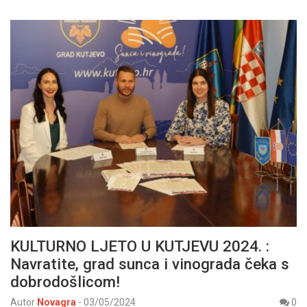
KULTURNO LJETO U KUTJEVU 2024. :
Navratite, grad sunca i vinograda čeka s
dobrodošlicom!
Autor
Novagra
-
03/05/2024
0