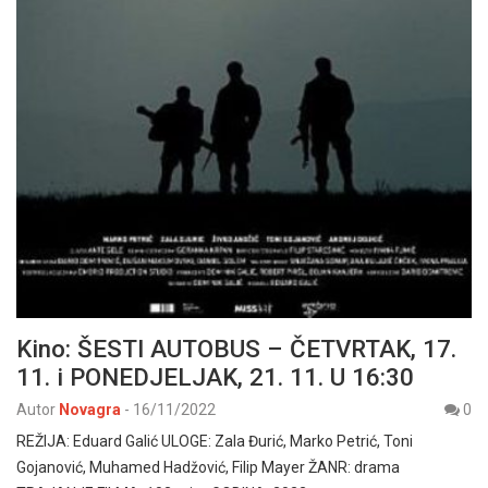
Kino: ŠESTI AUTOBUS – ČETVRTAK, 17.
11. i PONEDJELJAK, 21. 11. U 16:30
Autor
Novagra
-
16/11/2022
0
REŽIJA: Eduard Galić ULOGE: Zala Đurić, Marko Petrić, Toni
Gojanović, Muhamed Hadžović, Filip Mayer ŽANR: drama