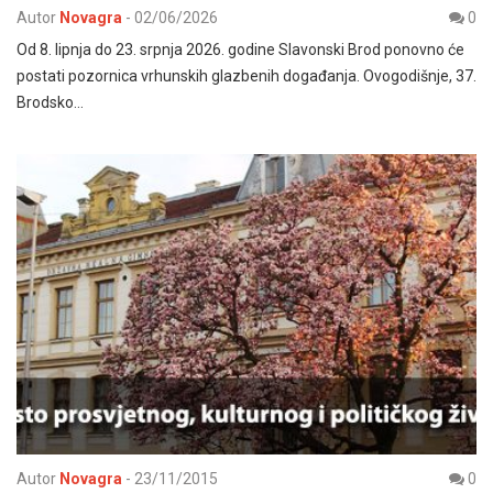
Autor
Novagra
-
02/06/2026
0
Od 8. lipnja do 23. srpnja 2026. godine Slavonski Brod ponovno će
postati pozornica vrhunskih glazbenih događanja. Ovogodišnje, 37.
Brodsko…
Autor
Novagra
-
23/11/2015
0