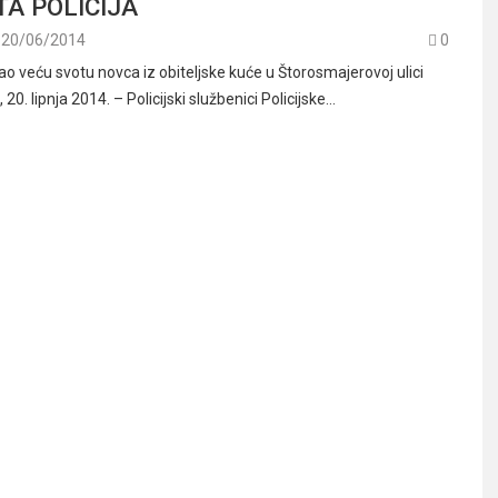
TA POLICIJA
20/06/2014
0
ao veću svotu novca iz obiteljske kuće u Štorosmajerovoj ulici
. lipnja 2014. – Policijski službenici Policijske…