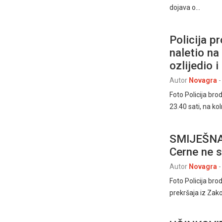
dojava o…
Policija p
naletio na
ozlijedio 
Autor
Novagra
-
Foto Policija b
23.40 sati, na k
SMIJEŠNA 
Cerne ne 
Autor
Novagra
-
Foto Policija b
prekršaja iz Zak