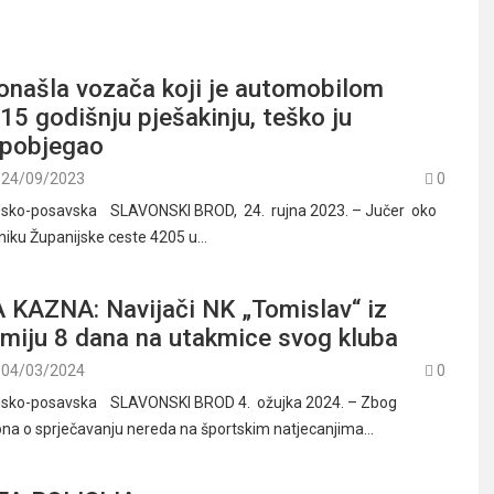
ronašla vozača koji je automobilom
 15 godišnju pješakinju, teško ju
i pobjegao
24/09/2023
0
rodsko-posavska SLAVONSKI BROD, 24. rujna 2023. – Jučer oko
olniku Županijske ceste 4205 u…
KAZNA: Navijači NK „Tomislav“ iz
smiju 8 dana na utakmice svog kluba
04/03/2024
0
rodsko-posavska SLAVONSKI BROD 4. ožujka 2024. – Zbog
ona o sprječavanju nereda na športskim natjecanjima…