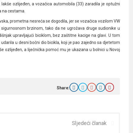
 je lakše ozlijeđen, a vozačica automobila (33) zaradila je optužni
ta na cestama.
avska, prometna nesreća se dogodila, jer se vozačica vozilom VW
azu sigurnosnom brzinom, tako da ne ugrožava druge sudionike u
dišnjak upravljajući biciklom, bez zaštitne kacige na glavi. U tom
udarila u desni bočni dio bicikla, koji je pao zajedno sa djetetom
kše ozlijeđen, a liječnička pomoć mu je ukazana u bolnici u Novoj
Share:
Sljedeći članak