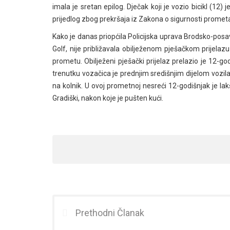
imala je sretan epilog. Dječak koji je vozio bicikl (12)
prijedlog zbog prekršaja iz Zakona o sigurnosti prome
Kako je danas priopćila Policijska uprava Brodsko-pos
Golf, nije približavala obilježenom pješačkom prijel
prometu. Obilježeni pješački prijelaz prelazio je 12-go
trenutku vozačica je prednjim središnjim dijelom vozila 
na kolnik. U ovoj prometnoj nesreći 12-godišnjak je la
Gradiški, nakon koje je pušten kući.
Prethodni Članak