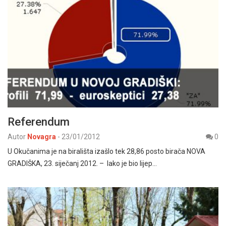
Referendum
Autor
Novagra
-
23/01/2012
0
U Okučanima je na birališta izašlo tek 28,86 posto birača NOVA
GRADIŠKA, 23. siječanj 2012. – Iako je bio lijep…