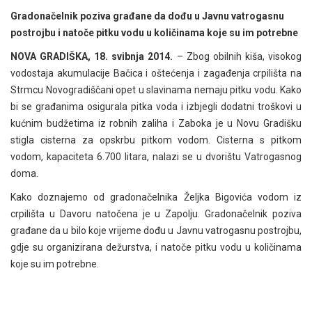
Gradonačelnik poziva građane da dođu u Javnu vatrogasnu
postrojbu i natoče pitku vodu u količinama koje su im potrebne
NOVA GRADIŠKA, 18. svibnja 2014.
– Zbog obilnih kiša, visokog
vodostaja akumulacije Bačica i oštećenja i zagađenja crpilišta na
Strmcu Novogradiščani opet u slavinama nemaju pitku vodu. Kako
bi se građanima osigurala pitka
voda i izbjegli dodatni troškovi u
kućnim budžetima iz robnih zaliha i Zaboka je u Novu Gradišku
stigla cisterna za opskrbu pitkom vodom. Cisterna s pitkom
vodom, kapaciteta 6.700 litara, nalazi se u dvorištu Vatrogasnog
doma.
Kako doznajemo od gradonačelnika Željka Bigovića vodom iz
crpilišta u Davoru natočena je u Zapolju. Gradonačelnik poziva
građane da u bilo koje vrijeme dođu u Javnu vatrogasnu postrojbu,
gdje su organizirana dežurstva, i natoče pitku vodu u količinama
koje su im potrebne.