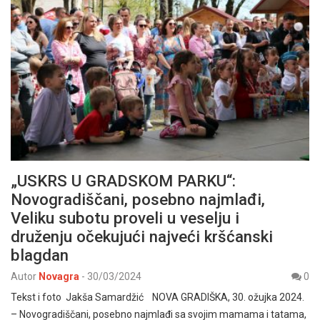
„USKRS U GRADSKOM PARKU“:
Novogradiščani, posebno najmlađi,
Veliku subotu proveli u veselju i
druženju očekujući najveći kršćanski
blagdan
Autor
Novagra
-
30/03/2024
0
Tekst i foto Jakša Samardžić NOVA GRADIŠKA, 30. ožujka 2024.
– Novogradiščani, posebno najmlađi sa svojim mamama i tatama,