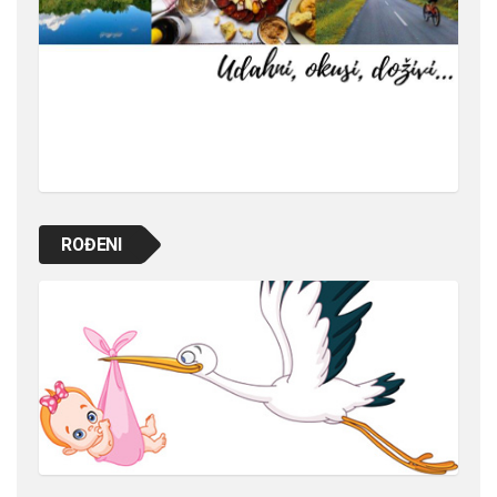
ROĐENI