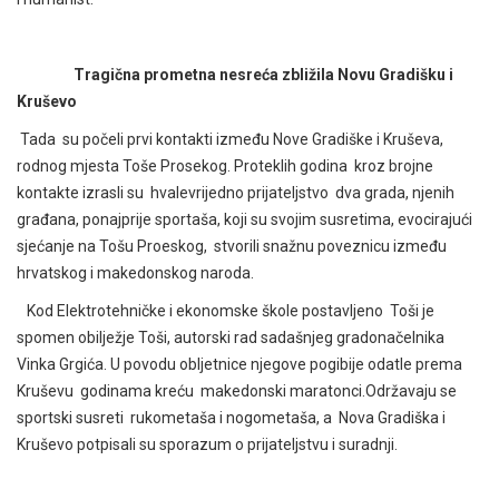
Tragična prometna nesreća zbližila Novu Gradišku i
Kruševo
Tada su počeli prvi kontakti između Nove Gradiške i Kruševa,
rodnog mjesta Toše Prosekog. Proteklih godina kroz brojne
kontakte izrasli su hvalevrijedno prijateljstvo dva grada, njenih
građana, ponajprije sportaša, koji su svojim susretima, evocirajući
sjećanje na Tošu Proeskog, stvorili snažnu poveznicu između
hrvatskog i makedonskog naroda.
Kod Elektrotehničke i ekonomske škole postavljeno Toši je
spomen obilježje Toši, autorski rad sadašnjeg gradonačelnika
Vinka Grgića. U povodu obljetnice njegove pogibije odatle prema
Kruševu godinama kreću makedonski maratonci.Održavaju se
sportski susreti rukometaša i nogometaša, a Nova Gradiška i
Kruševo potpisali su sporazum o prijateljstvu i suradnji.