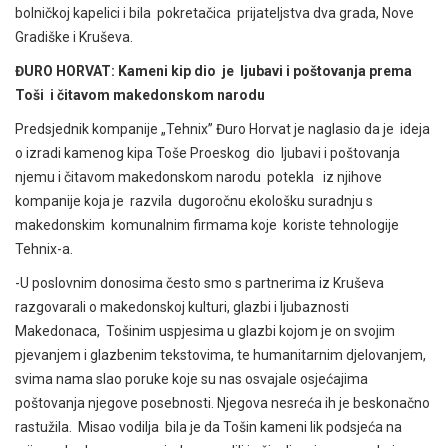
bolničkoj kapelici i bila pokretačica prijateljstva dva grada, Nove
Gradiške i Kruševa.
ĐURO HORVAT: Kameni kip dio je ljubavi i poštovanja prema
Toši i čitavom makedonskom narodu
Predsjednik kompanije „Tehnix” Đuro Horvat je naglasio da je ideja
o izradi kamenog kipa Toše Proeskog dio ljubavi i poštovanja
njemu i čitavom makedonskom narodu potekla iz njihove
kompanije koja je razvila dugoročnu ekološku suradnju s
makedonskim komunalnim firmama koje koriste tehnologije
Tehnix-a.
-U poslovnim donosima često smo s partnerima iz Kruševa
razgovarali o makedonskoj kulturi, glazbi i ljubaznosti
Makedonaca, Tošinim uspjesima u glazbi kojom je on svojim
pjevanjem i glazbenim tekstovima, te humanitarnim djelovanjem,
svima nama slao poruke koje su nas osvajale osjećajima
poštovanja njegove posebnosti. Njegova nesreća ih je beskonačno
rastužila. Misao vodilja bila je da Tošin kameni lik podsjeća na