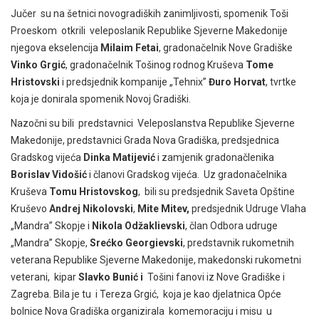
Jučer su na šetnici novogradiških zanimljivosti, spomenik Toši
Proeskom otkrili veleposlanik Republike Sjeverne Makedonije
njegova ekselencija
Milaim Fetai
, gradonačelnik Nove Gradiške
Vinko
Grgić
, gradonačelnik Tošinog rodnog Kruševa
Tome
Hristovski
i predsjednik kompanije „Tehnix”
Đuro Horvat
, tvrtke
koja je donirala spomenik Novoj Gradiški.
Nazočni su bili predstavnici Veleposlanstva Republike Sjeverne
Makedonije, predstavnici Grada Nova Gradiška, predsjednica
Gradskog vijeća
Dinka Matijević
i zamjenik gradonačlenika
Borislav Vidošić
i članovi Gradskog vijeća. Uz gradonačelnika
Kruševa
Tomu Hristovskog
, bili su predsjednik Saveta Opštine
Kruševo
Andrej Nikolovski
,
Mite Mitev,
predsjednik Udruge Vlaha
„Mandra” Skopje i
Nikola Odžaklievski
, član Odbora udruge
„Mandra” Skopje,
Srećko Georgievski
, predstavnik rukometnih
veterana Republike Sjeverne Makedonije, makedonski rukometni
veterani, kipar
Slavko Bunić i
Tošini fanovi iz Nove Gradiške i
Zagreba. Bila je tu i Tereza Grgić, koja je kao djelatnica Opće
bolnice Nova Gradiška organizirala komemoraciju i misu u