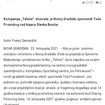
2103
0
Kompanija „Tehnix” donirala je Novoj Gradiški spomenik Toše
Proeskog rad kipara Slavka Bunića
Autor Franjo Samardžić
NOVA GRADIŠKA, 23. listopada 2021. – Bilo je jučer iznimno
svečano i emotivno u Novoj Gradiški. Došli su prijatelji iz Sjeverne
Makedonije i predstavnici tvrtke „Tehnix“, da bi zajedno sa svojim
domaćinima Novogradiščanima, na šetnici novogradiških
zanimljivosti u kompleksu Sportskog centra „Ivo Petranović“ i
novih gradskih bazena, otkrili spomenik Toši Proeskom. Još
jednom su potvrdili njegovu pjevačku, ljudsku i humanu veličinu,
ali i svoje prijateljstvo koje je izraslo iz tragičnog događaja prije 14
godina kada je u teškoj prometnoj nesreći na autocesti kod Starog
Petrovog Sela, 16. listopada 2007. godine, poginuo omiljeni pjevač
i humanist.