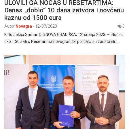
ULOVILI GA NOĆAS U REŠETARTIMA:
Danas „dobio“ 10 dana zatvora i novčanu
kaznu od 1500 eura
Autor
Novagra
-
12/07/2023
0
Foto Jakša Samardžić NOVA GRADIŠKA, 12. srpnja 2023. – Noćas,
oko 1.30 sati u Rešetarima novogradiški policajci su zaustavili i…