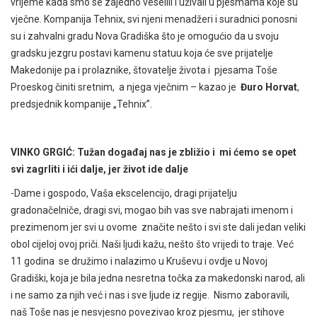
vrijeme kada smo se zajedno veselili i uživali u pjesmama koje su
vječne. Kompanija Tehnix, svi njeni menadžeri i suradnici ponosni
su i zahvalni gradu Nova Gradiška što je omogućio da u svoju
gradsku jezgru postavi kamenu statuu koja će sve prijatelje
Makedonije pa i prolaznike, štovatelje života i pjesama Toše
Proeskog činiti sretnim, a njega vječnim – kazao je
Đuro Horvat
,
predsjednik kompanije „Tehnix”.
VINKO GRGIĆ: Tužan događaj nas je zbližio i mi ćemo se opet
svi zagrliti i ići dalje, jer život ide dalje
-Dame i gospodo, Vaša ekscelencijo, dragi prijatelju
gradonačelniče, dragi svi, mogao bih vas sve nabrajati imenom i
prezimenom jer svi u ovome značite nešto i svi ste dali jedan veliki
obol cijeloj ovoj priči. Naši ljudi kažu, nešto što vrijedi to traje. Već
11 godina se družimo i nalazimo u Kruševu i ovdje u Novoj
Gradiški, koja je bila jedna nesretna točka za makedonski narod, ali
i ne samo za njih već i nas i sve ljude iz regije. Nismo zaboravili,
naš Toše nas je nesvjesno povezivao kroz pjesmu, jer stihove