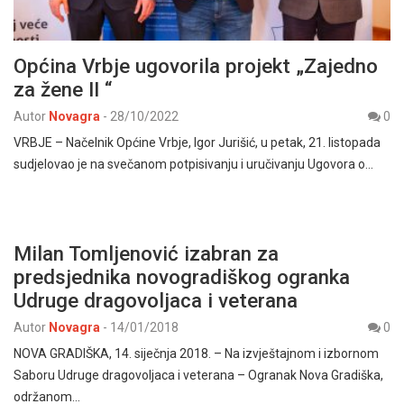
Općina Vrbje ugovorila projekt „Zajedno
za žene II “
Autor
Novagra
-
28/10/2022
0
VRBJE – Načelnik Općine Vrbje, Igor Jurišić, u petak, 21. listopada
sudjelovao je na svečanom potpisivanju i uručivanju Ugovora o…
Milan Tomljenović izabran za
predsjednika novogradiškog ogranka
Udruge dragovoljaca i veterana
Autor
Novagra
-
14/01/2018
0
NOVA GRADIŠKA, 14. siječnja 2018. – Na izvještajnom i izbornom
Saboru Udruge dragovoljaca i veterana – Ogranak Nova Gradiška,
održanom…