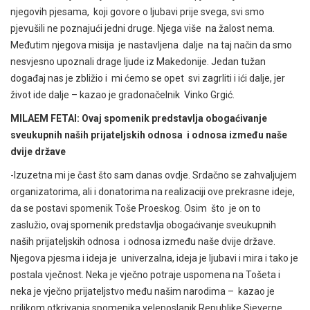
njegovih pjesama, koji govore o ljubavi prije svega, svi smo
pjevušili ne poznajući jedni druge. Njega više na žalost nema.
Međutim njegova misija je nastavljena dalje na taj način da smo
nesvjesno upoznali drage ljude iz Makedonije. Jedan tužan
događaj nas je zbližio i mi ćemo se opet svi zagrliti i ići dalje, jer
život ide dalje – kazao je gradonačelnik Vinko Grgić.
MILAEM FETAI: Ovaj spomenik predstavlja obogaćivanje
sveukupnih naših prijateljskih odnosa i odnosa između naše
dvije države
-Izuzetna mi je čast što sam danas ovdje. Srdačno se zahvaljujem
organizatorima, ali i donatorima na realizaciji ove prekrasne ideje,
da se postavi spomenik Toše Proeskog. Osim što je on to
zaslužio, ovaj spomenik predstavlja obogaćivanje sveukupnih
naših prijateljskih odnosa i odnosa između naše dvije države.
Njegova pjesma i ideja je univerzalna, ideja je ljubavi i mira i tako je
postala vječnost. Neka je vječno potraje uspomena na Tošeta i
neka je vječno prijateljstvo među našim narodima – kazao je
prilikom otkrivanja spomenika veleposlanik Republike Sjeverne