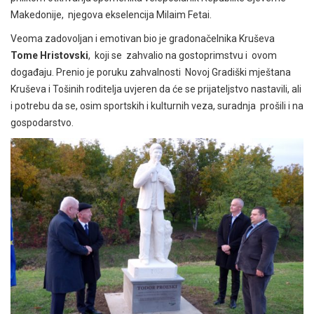
Makedonije, njegova ekselencija Milaim Fetai.
Veoma zadovoljan i emotivan bio je gradonačelnika Kruševa
Tome Hristovski
, koji se zahvalio na gostoprimstvu i ovom
događaju. Prenio je poruku zahvalnosti Novoj Gradiški mještana
Kruševa i Tošinih roditelja uvjeren da će se prijateljstvo nastavili, ali
i potrebu da se, osim sportskih i kulturnih veza, suradnja prošili i na
gospodarstvo.