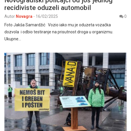
Novogradiški policajci od još jednog
recidiviste oduzeli automobil
Autor
Novagra
-
16/02/2025
0
Foto Jakša Samardžić Vozio iako mu je oduzeta vozačka
dozvola i odbio testiranje na prisutnost droga u organizmu.
Ukupne…