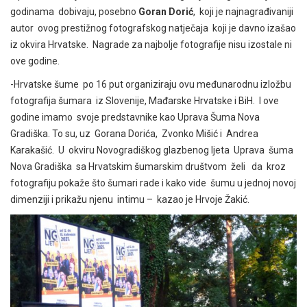
godinama dobivaju, posebno
Goran Dorić
, koji je najnagrađivaniji
autor ovog prestižnog fotografskog natječaja koji je davno izašao
iz okvira Hrvatske. Nagrade za najbolje fotografije nisu izostale ni
ove godine.
-Hrvatske šume po 16 put organiziraju ovu međunarodnu izložbu
fotografija šumara iz Slovenije, Mađarske Hrvatske i BiH. I ove
godine imamo svoje predstavnike kao Uprava Šuma Nova
Gradiška. To su, uz Gorana Dorića, Zvonko Mišić i Andrea
Karakašić. U okviru Novogradiškog glazbenog ljeta Uprava šuma
Nova Gradiška sa Hrvatskim šumarskim društvom želi da kroz
fotografiju pokaže što šumari rade i kako vide šumu u jednoj novoj
dimenziji i prikažu njenu intimu – kazao je Hrvoje Žakić.