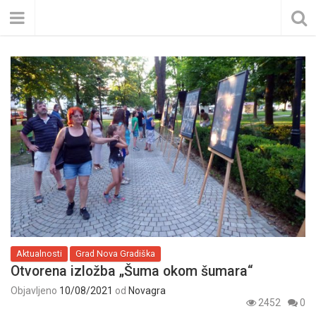
Aktualnosti
Grad Nova Gradiška
Otvorena izložba „Šuma okom šumara“
Objavljeno
10/08/2021
od
Novagra
2452
0