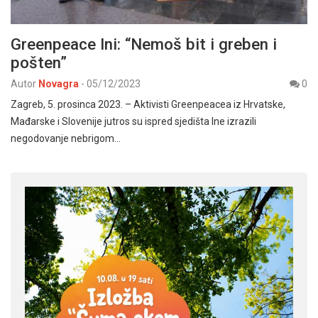
Greenpeace Ini: “Nemoš bit i greben i
pošten”
Autor
Novagra
-
05/12/2023
0
Zagreb, 5. prosinca 2023. – Aktivisti Greenpeacea iz Hrvatske,
Mađarske i Slovenije jutros su ispred sjedišta Ine izrazili
negodovanje nebrigom…