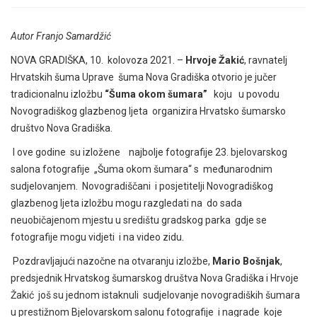
Autor Franjo Samardžić
NOVA GRADIŠKA, 10. kolovoza 2021. –
Hrvoje Žakić
, ravnatelj
Hrvatskih šuma Uprave šuma Nova Gradiška otvorio je jučer
tradicionalnu izložbu
“Šuma okom šumara”
koju u povodu
Novogradiškog glazbenog ljeta organizira Hrvatsko šumarsko
društvo Nova Gradiška.
I ove godine su izložene najbolje fotografije 23. bjelovarskog
salona fotografije „Šuma okom šumara“ s međunarodnim
sudjelovanjem. Novogradiščani i posjetitelji Novogradiškog
glazbenog ljeta izložbu mogu razgledati na do sada
neuobičajenom mjestu u središtu gradskog parka gdje se
fotografije mogu vidjeti i na video zidu.
Pozdravljajući nazočne na otvaranju izložbe,
Mario Bošnjak
,
predsjednik Hrvatskog šumarskog društva Nova Gradiška i Hrvoje
Žakić još su jednom istaknuli sudjelovanje novogradiških šumara
u prestižnom Bjelovarskom salonu fotografije i nagrade koje