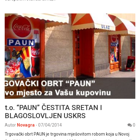
t.o. “PAUN” ČESTITA SRETAN I
BLAGOSLOVLJEN USKRS
Autor
Novagra
-
07/04/2014
0
Trgovački obrt PAUN je trgovina mješovitom robom koja u Novoj