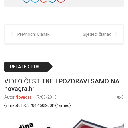
Prethodni Članak
Sljedeći članak
RELATED POST
VIDEO ČESTITKE I POZDRAVI SAMO NA
novagra.hr
Autor
Novagra
-
17/03/2013
0
{vimeo}61753704|450|260|1{/vimeo}