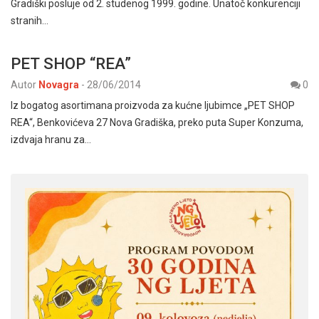
Gradiški posluje od 2. studenog 1999. godine. Unatoč konkurenciji
stranih…
PET SHOP “REA”
Autor
Novagra
-
28/06/2014
0
Iz bogatog asortimana proizvoda za kućne ljubimce „PET SHOP
REA“, Benkovićeva 27 Nova Gradiška, preko puta Super Konzuma,
izdvaja hranu za…