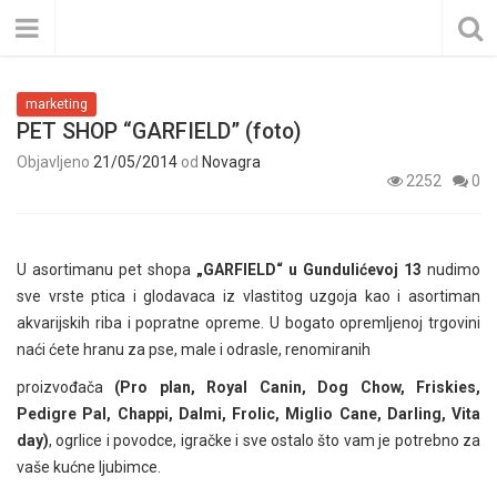
marketing
PET SHOP “GARFIELD” (foto)
Objavljeno
21/05/2014
od
Novagra
2252
0
U asortimanu pet shopa
„GARFIELD“ u Gundulićevoj 13
nudimo
sve vrste ptica i glodavaca iz vlastitog uzgoja kao i asortiman
akvarijskih riba i popratne opreme. U bogato opremljenoj trgovini
naći ćete hranu za pse, male i odrasle, renomiranih
proizvođača
(Pro plan, Royal Canin, Dog Chow, Friskies,
Pedigre Pal, Chappi, Dalmi, Frolic, Miglio Cane, Darling, Vita
day)
, ogrlice i povodce, igračke i sve ostalo što vam je potrebno za
vaše kućne ljubimce.