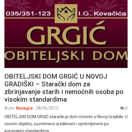
OBITELJSKI DOM GRGIĆ U NOVOJ
GRADIŠKI – Starački dom za
zbrinjavanje starih i nemoćnih osoba po
visokim standardima
Autor
Novagra
-
28/06/2013
0
OBITELJSKI DOM GRGIĆ starački je dom otvoren u Novoj Gradiški. U
novom objektu, suvremeno uređenom i opremljenom po
europskim standardima,…