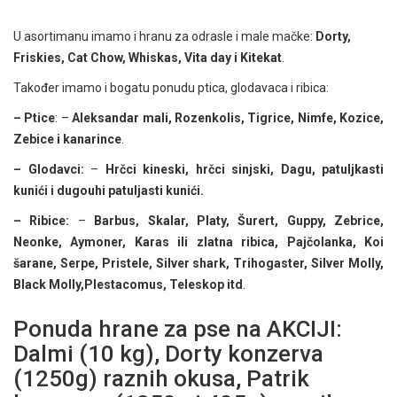
U asortimanu imamo i hranu za odrasle i male mačke:
Dorty,
Friskies, Cat Chow, Whiskas, Vita day i Kitekat
.
Također imamo i bogatu ponudu ptica, glodavaca i ribica:
– Ptice
: –
Aleksandar mali, Rozenkolis, Tigrice, Nimfe, Kozice,
Zebice i kanarince
.
– Glodavci:
–
Hrčci kineski, hrčci sinjski, Dagu, patuljkasti
kunići i dugouhi patuljasti kunići.
– Ribice:
–
Barbus, Skalar, Platy, Šurert, Guppy, Zebrice,
Neonke, Aymoner, Karas ili zlatna ribica, Pajčolanka, Koi
šarane, Serpe, Pristele, Silver shark, Trihogaster, Silver Molly,
Black Molly,Plestacomus, Teleskop itd
.
Ponuda hrane za pse na AKCIJI:
Dalmi (10 kg), Dorty konzerva
(1250g) raznih okusa, Patrik