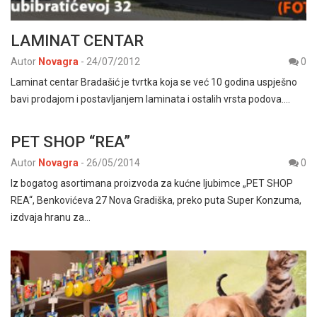
LAMINAT CENTAR
Autor
Novagra
-
24/07/2012
0
Laminat centar Bradašić je tvrtka koja se već 10 godina uspješno
bavi prodajom i postavljanjem laminata i ostalih vrsta podova.…
PET SHOP “REA”
Autor
Novagra
-
26/05/2014
0
Iz bogatog asortimana proizvoda za kućne ljubimce „PET SHOP
REA“, Benkovićeva 27 Nova Gradiška, preko puta Super Konzuma,
izdvaja hranu za…