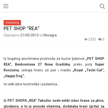
marketing
PET SHOP “REA”
Objavljeno
21/05/2013
od
Novagra
2335
0
Iz bogatog asortimana proizvoda za kućne ljubimce
„PET SHOP
REA“, Benkovićeva 27 Nova Gradiška
, preko puta
Super
Konzuma
, izdvaja hranu za pse i mačke
„Royal
„Techi-Cal“,
„Happy Dog“
,
te velik izbor kozmetike i poslastica…
Iz PET SHOPA „REA“ Također nude veliki izbor hrane za ptice,
glodavce, a tu je ponuda vitamina, dodataka hrani (grita) za