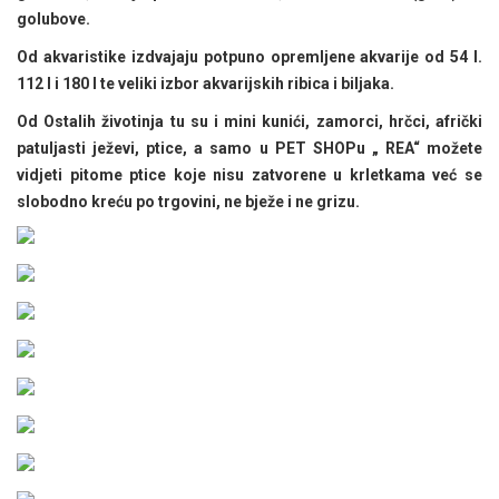
golubove.
Od akvaristike izdvajaju potpuno opremljene akvarije od 54 l.
112 l i 180 l te veliki izbor akvarijskih ribica i biljaka.
Od Ostalih životinja tu su i mini kunići, zamorci, hrčci, afrički
patuljasti ježevi, ptice, a samo u PET SHOPu „ REA“ možete
vidjeti pitome ptice koje nisu zatvorene u krletkama već se
slobodno kreću po trgovini, ne bježe i ne grizu.