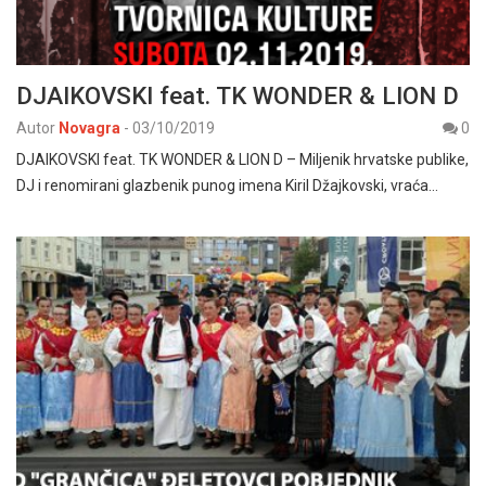
DJAIKOVSKI feat. TK WONDER & LION D
Autor
Novagra
-
03/10/2019
0
DJAIKOVSKI feat. TK WONDER & LION D – Miljenik hrvatske publike,
DJ i renomirani glazbenik punog imena Kiril Džajkovski, vraća…