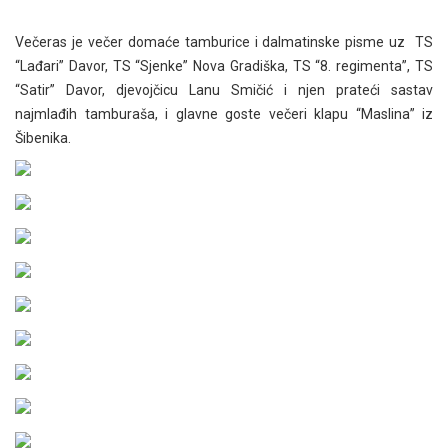
Večeras je večer domaće tamburice i dalmatinske pisme uz TS
“Lađari” Davor, TS “Sjenke” Nova Gradiška, TS “8. regimenta”, TS
“Satir” Davor, djevojčicu Lanu Smičić i njen prateći sastav
najmlađih tamburaša, i glavne goste večeri klapu “Maslina” iz
Šibenika.