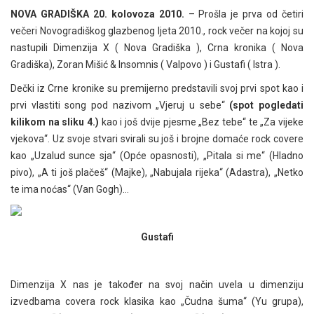
NOVA GRADIŠKA 20. kolovoza 2010.
– Prošla je prva od četiri
večeri Novogradiškog glazbenog ljeta 2010., rock večer na kojoj su
nastupili Dimenzija X ( Nova Gradiška ), Crna kronika ( Nova
Gradiška), Zoran Mišić & Insomnis ( Valpovo ) i Gustafi ( Istra ).
Dečki iz Crne kronike su premijerno predstavili svoj prvi spot kao i
prvi vlastiti song pod nazivom „Vjeruj u sebe“
(spot pogledati
kilikom na sliku 4.)
kao i još dvije pjesme „Bez tebe“ te „Za vijeke
vjekova“. Uz svoje stvari svirali su još i brojne domaće rock covere
kao „Uzalud sunce sja“ (Opće opasnosti), „Pitala si me“ (Hladno
pivo), „A ti još plačeš“ (Majke), „Nabujala rijeka“ (Adastra), „Netko
te ima noćas“ (Van Gogh)…
Gustafi
Dimenzija X nas je također na svoj način uvela u dimenziju
izvedbama covera rock klasika kao „Čudna šuma“ (Yu grupa),