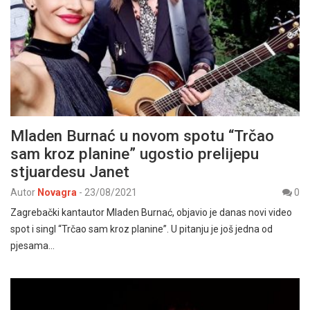
Mladen Burnać u novom spotu “Trčao
sam kroz planine” ugostio prelijepu
stjuardesu Janet
Autor
Novagra
-
23/08/2021
0
Zagrebački kantautor Mladen Burnać, objavio je danas novi video
spot i singl “Trčao sam kroz planine”. U pitanju je još jedna od
pjesama…