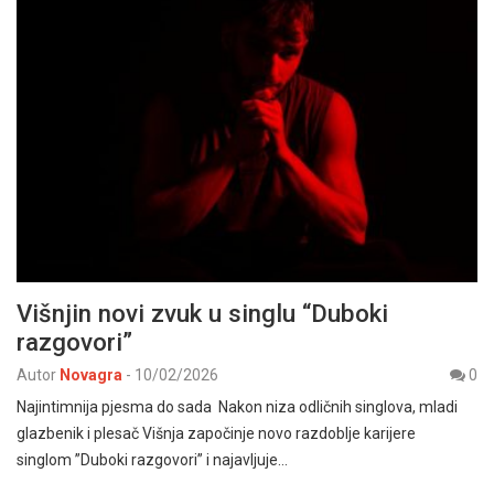
Višnjin novi zvuk u singlu “Duboki
razgovori”
Autor
Novagra
-
10/02/2026
0
Najintimnija pjesma do sada Nakon niza odličnih singlova, mladi
glazbenik i plesač Višnja započinje novo razdoblje karijere
singlom ”Duboki razgovori” i najavljuje…