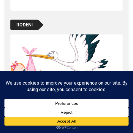
ROĐENI
NAŠE ZDRAVLJE