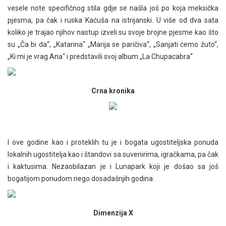
vesele note specifičnog stila gdje se našla još po koja meksička
pjesma, pa čak i ruska Kaćuša na istrijanski. U više od dva sata
koliko je trajao njihov nastup izveli su svoje brojne pjesme kao što
su „Ča bi da“, „Katarina“ „Marija se paričiva“, „Sanjati ćemo žuto“,
„Ki mi je vrag Ana“ i predstavili svoj album „La Chupacabra“
Crna kronika
I ove godine kao i proteklih tu je i bogata ugostiteljska ponuda
lokalnih ugostitelja kao i štandovi sa suvenirima, igračkama, pa čak
i kaktusima. Nezaobilazan je i Lunapark koji je došao sa još
bogatijom ponudom nego dosadašnjih godina.
Dimenzija X