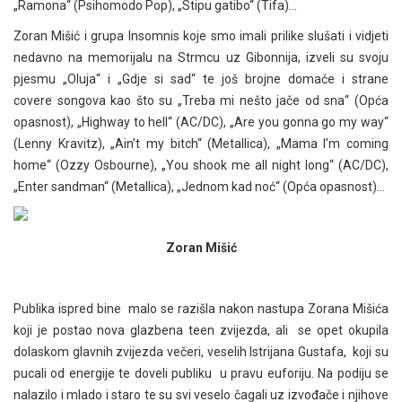
„Ramona“ (Psihomodo Pop), „Stipu gatibo“ (Tifa)…
Zoran Mišić i grupa Insomnis koje smo imali prilike slušati i vidjeti
nedavno na memorijalu na Strmcu uz Gibonnija, izveli su svoju
pjesmu „Oluja“ i „Gdje si sad“ te još brojne domaće i strane
covere songova kao što su „Treba mi nešto jače od sna“ (Opća
opasnost), „Highway to hell“ (AC/DC), „Are you gonna go my way“
(Lenny Kravitz), „Ain’t my bitch“ (Metallica), „Mama I’m coming
home“ (Ozzy Osbourne), „You shook me all night long“ (AC/DC),
„Enter sandman“ (Metallica), „Jednom kad noć“ (Opća opasnost)…
Zoran Mišić
Publika ispred bine malo se razišla nakon nastupa Zorana Mišića
koji je postao nova glazbena teen zvijezda, ali se opet okupila
dolaskom glavnih zvijezda večeri, veselih Istrijana Gustafa, koji su
pucali od energije te doveli publiku u pravu euforiju. Na podiju se
nalazilo i mlado i staro te su svi veselo čagali uz izvođače i njihove