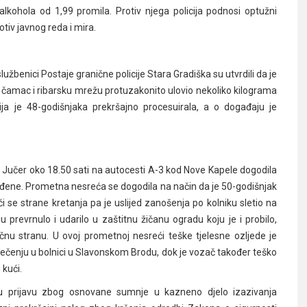
 alkohola od 1,99 promila. Protiv njega policija podnosi optužni
tiv javnog reda i mira.
službenici Postaje granične policije Stara Gradiška su utvrdili da je
ni čamac i ribarsku mrežu protuzakonito ulovio nekoliko kilograma
cija je 48-godišnjaka prekršajno procesuirala, a o događaju je
 Jučer oko 18.50 sati na autocesti A-3 kod Nove Kapele dogodila
jeđene. Prometna nesreća se dogodila na način da je 50-godišnjak
se strane kretanja pa je uslijed zanošenja po kolniku sletio na
 prevrnulo i udarilo u zaštitnu žičanu ogradu koju je i probilo,
čnu stranu. U ovoj prometnoj nesreći teške tjelesne ozljede je
iječenju u bolnici u Slavonskom Brodu, dok je vozač također teško
 kući.
nu prijavu zbog osnovane sumnje u kazneno djelo izazivanja