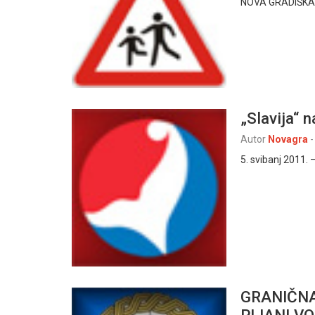
NOVA GRADIŠKA, 3
„Slavija“ 
Autor
Novagra
-
5. svibanj 2011. 
GRANIČNA
PIJANI V