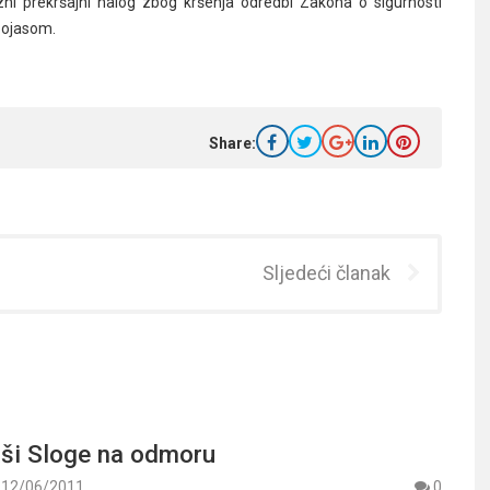
zni prekršajni nalog zbog kršenja odredbi Zakona o sigurnosti
pojasom.
Share:
Sljedeći članak
i Sloge na odmoru
12/06/2011
0