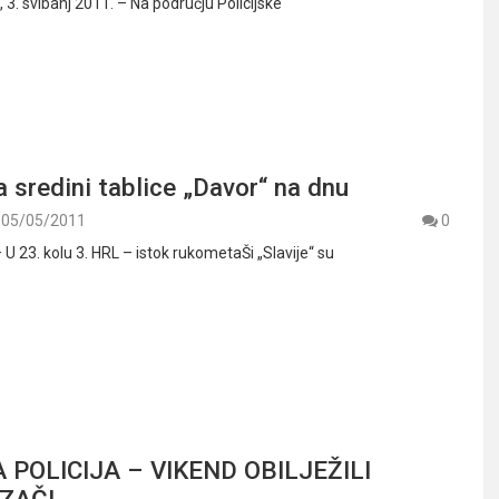
. svibanj 2011. – Na području Policijske
na sredini tablice „Davor“ na dnu
05/05/2011
0
– U 23. kolu 3. HRL – istok rukometaŠi „Slavije“ su
 POLICIJA – VIKEND OBILJEŽILI
OZAČI