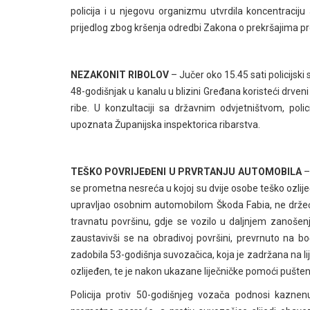
policija i u njegovu organizmu utvrdila koncentraciju
prijedlog zbog kršenja odredbi Zakona o prekršajima pro
NEZAKONIT RIBOLOV
– Jučer oko 15.45 sati policijski 
48-godišnjak u kanalu u blizini Gređana koristeći drve
ribe. U konzultaciji sa državnim odvjetništvom, poli
upoznata Županijska inspektorica ribarstva.
TEŠKO POVRIJEĐENI U PRVRTANJU AUTOMOBILA
–
se prometna nesreća u kojoj su dvije osobe teško ozli
upravljao osobnim automobilom Škoda Fabia, ne držeći 
travnatu površinu, gdje se vozilo u daljnjem zanošenju
zaustavivši se na obradivoj površini, prevrnuto na bo
zadobila 53-godišnja suvozačica, koja je zadržana na l
ozlijeđen, te je nakon ukazane liječničke pomoći pušten
Policija protiv 50-godišnjeg vozača podnosi kazne