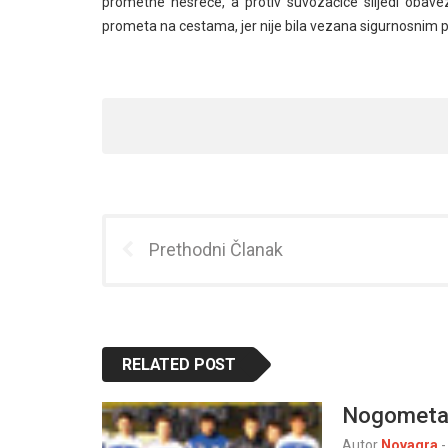
prometne nesreće, a protiv suvozačice slijedi obave
prometa na cestama, jer nije bila vezana sigurnosnim 
Prethodni Članak
RELATED POST
Nogometaš
Autor
Novagra
-