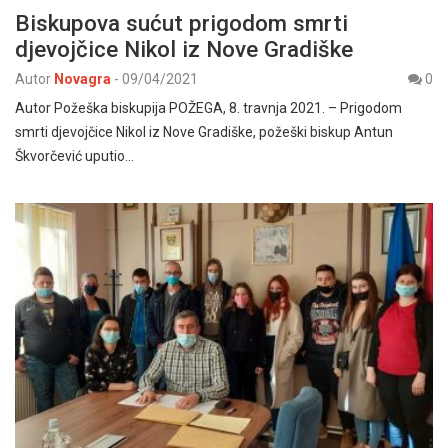
Biskupova sućut prigodom smrti
djevojčice Nikol iz Nove Gradiške
Autor
Novagra
-
09/04/2021
0
Autor Požeška biskupija POŽEGA, 8. travnja 2021. – Prigodom
smrti djevojčice Nikol iz Nove Gradiške, požeški biskup Antun
Škvorčević uputio…