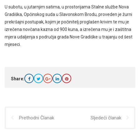
U subotu, u jutarnjim satima, u prostorijama Stalne službe Nova
Gradiška, Općinskog suda u Slavonskom Brodu, proveden je žurni
prekršajni postupak, kojim je počinitelj proglašen krivim te mu je
izrečena novčana kazna od 900 kuna, a izrečena mu je i zaštitna
mjera udaljenja s područja grada Nove Gradiške u trajanju od šest
mjeseci.
Share:
Prethodni Članak
Sljedeći članak