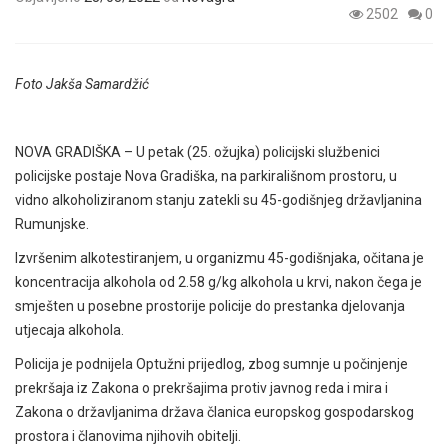
2502
0
Foto Jakša Samardžić
NOVA GRADIŠKA – U petak (25. ožujka) policijski službenici
policijske postaje Nova Gradiška, na parkirališnom prostoru, u
vidno alkoholiziranom stanju zatekli su 45-godišnjeg državljanina
Rumunjske.
Izvršenim alkotestiranjem, u organizmu 45-godišnjaka, očitana je
koncentracija alkohola od 2.58 g/kg alkohola u krvi, nakon čega je
smješten u posebne prostorije policije do prestanka djelovanja
utjecaja alkohola.
Policija je podnijela Optužni prijedlog, zbog sumnje u počinjenje
prekršaja iz Zakona o prekršajima protiv javnog reda i mira i
Zakona o državljanima država članica europskog gospodarskog
prostora i članovima njihovih obitelji.