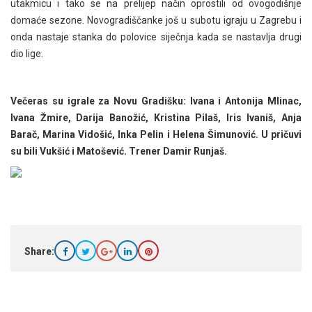
utakmicu i tako se na prelijep način oprostili od ovogodišnje
domaće sezone. Novogradiščanke još u subotu igraju u Zagrebu i
onda nastaje stanka do polovice siječnja kada se nastavlja drugi
dio lige.
Večeras su igrale za Novu Gradišku: Ivana i Antonija Mlinac,
Ivana Žmire, Darija Banožić, Kristina Pilaš, Iris Ivaniš, Anja
Barač, Marina Vidošić, Inka Pelin i Helena Šimunović. U pričuvi
su bili Vukšić i Matošević. Trener Damir Runjaš.
Share: