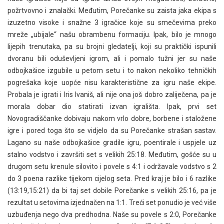
požrtvovno i znalački. Međutim, Porečanke su zaista jaka ekipa s
izuzetno visoke i snažne 3 igračice koje su smečevima preko
mreže „ubijale“ našu obrambenu formaciju. Ipak, bilo je mnogo
lijepih trenutaka, pa su brojni gledatelji, koji su praktički ispunili
dvoranu bili oduševljeni igrom, ali i pomalo tužni jer su naše
odbojkašice izgubile u petom setu i to nakon nekoliko tehničkih
pogrešaka koje uopće nisu karakteristične za igru naše ekipe.
Probala je igrati i Iris Ivaniš, ali nije ona još dobro zaliječena, pa je
morala dobar dio statirati izvan igrališta. Ipak, prvi set
Novogradiščanke dobivaju nakom vrlo dobre, borbene i staložene
igre i pored toga što se vidjelo da su Porečanke strašan sastav.
Lagano su naše odbojkašice gradile igru, poentirale i uspjele uz
stalno vodstvo i završiti set s velikih 25:18. Međutim, gošće su u
drugom setu krenule silovito i povele s 4:1 i održavale vodstvo s 2
do 3 poena razlike tijekom cijelog seta. Pred kraj je bilo i 6 razlike
(13:19,15:21) da bi taj set dobile Porečanke s velikih 25:16, pa je
rezultat u setovima izjednačen na 1:1. Treći set ponudio je već više
uzbuđenja nego dva predhodna. Naše su povele s 2:0, Porečanke