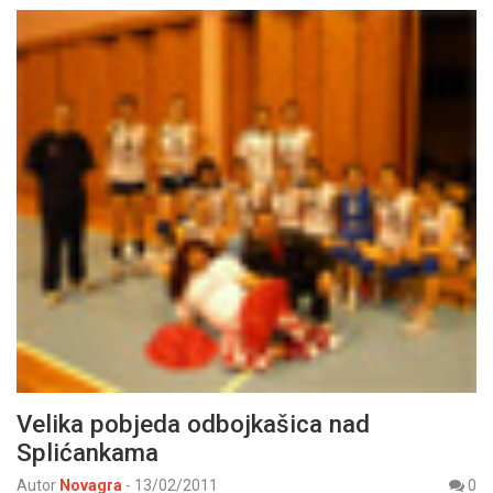
Velika pobjeda odbojkašica nad
Splićankama
Autor
Novagra
-
13/02/2011
0