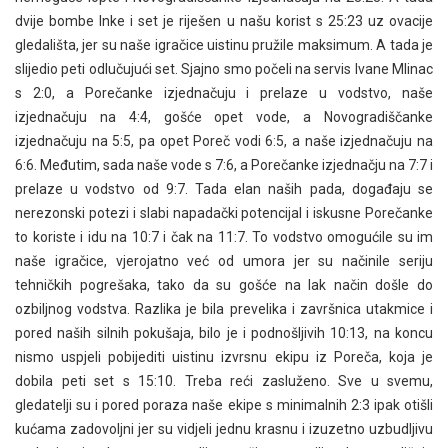
dvije bombe Inke i set je riješen u našu korist s 25:23 uz ovacije
gledališta, jer su naše igračice uistinu pružile maksimum. A tada je
slijedio peti odlučujući set. Sjajno smo počeli na servis Ivane Mlinac
s 2:0, a Porečanke izjednačuju i prelaze u vodstvo, naše
izjednačuju na 4:4, gošće opet vode, a Novogradiščanke
izjednačuju na 5:5, pa opet Poreč vodi 6:5, a naše izjednačuju na
6:6. Međutim, sada naše vode s 7:6, a Porečanke izjednačju na 7:7 i
prelaze u vodstvo od 9:7. Tada elan naših pada, događaju se
nerezonski potezi i slabi napadački potencijal i iskusne Porečanke
to koriste i idu na 10:7 i čak na 11:7. To vodstvo omogućile su im
naše igračice, vjerojatno već od umora jer su načinile seriju
tehničkih pogrešaka, tako da su gošće na lak način došle do
ozbiljnog vodstva. Razlika je bila prevelika i završnica utakmice i
pored naših silnih pokušaja, bilo je i podnošljivih 10:13, na koncu
nismo uspjeli pobijediti uistinu izvrsnu ekipu iz Poreča, koja je
dobila peti set s 15:10. Treba reći zasluženo. Sve u svemu,
gledatelji su i pored poraza naše ekipe s minimalnih 2:3 ipak otišli
kućama zadovoljni jer su vidjeli jednu krasnu i izuzetno uzbudljivu