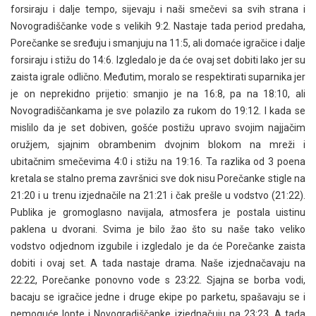
forsiraju i dalje tempo, sijevaju i naši smečevi sa svih strana i
Novogradiščanke vode s velikih 9:2. Nastaje tada period predaha,
Porečanke se sređuju i smanjuju na 11:5, ali domaće igračice i dalje
forsiraju i stižu do 14:6. Izgledalo je da će ovaj set dobiti lako jer su
zaista igrale odlično. Međutim, moralo se respektirati suparnika jer
je on neprekidno prijetio: smanjio je na 16:8, pa na 18:10, ali
Novogradiščankama je sve polazilo za rukom do 19:12. I kada se
mislilo da je set dobiven, gošće postižu upravo svojim najjačim
oružjem, sjajnim obrambenim dvojnim blokom na mreži i
ubitačnim smečevima 4:0 i stižu na 19:16. Ta razlika od 3 poena
kretala se stalno prema završnici sve dok nisu Porečanke stigle na
21:20 i u trenu izjednačile na 21:21 i čak prešle u vodstvo (21:22).
Publika je gromoglasno navijala, atmosfera je postala uistinu
paklena u dvorani. Svima je bilo žao što su naše tako veliko
vodstvo odjednom izgubile i izgledalo je da će Porečanke zaista
dobiti i ovaj set. A tada nastaje drama. Naše izjednačavaju na
22:22, Porečanke ponovno vode s 23:22. Sjajna se borba vodi,
bacaju se igračice jedne i druge ekipe po parketu, spašavaju se i
nemoguće lopte i Novogradiščanke izjednačuju na 23:23. A tada