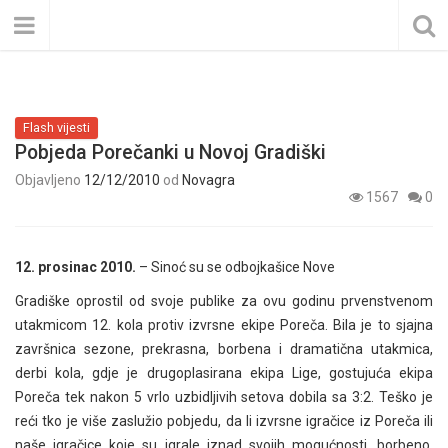
Flash vijesti
Pobjeda Porečanki u Novoj Gradiški
Objavljeno
12/12/2010
od
Novagra
1567
0
12. prosinac 2010.
– Sinoć su se odbojkašice Nove
Gradiške oprostil od svoje publike za ovu godinu prvenstvenom
utakmicom 12. kola protiv izvrsne ekipe Poreča. Bila je to sjajna
završnica sezone, prekrasna, borbena i dramatična utakmica,
derbi kola, gdje je drugoplasirana ekipa Lige, gostujuća ekipa
Poreča tek nakon 5 vrlo uzbidljivih setova dobila sa 3:2. Teško je
reći tko je više zaslužio pobjedu, da li izvrsne igračice iz Poreča ili
naše igračice koje su igrale iznad svojih mogućnosti, borbeno,