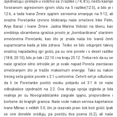
izjednačuju i prelaze u vodstvo sa 3 razlike (7:4, 8:5), nešto kasnije
forsiranom agresivnom igrom stižu na 5 razlike(12:5), a bilo je i
12:6, a tada Ivana Žmire sjajnim servisima smanjuje na 9:12, ali
snažne Porečanke izvrsno blokiranju naše smečeve Inke Pelin,
Anje Barač i Ivane Žmire. Jadna Marina Vidošić na liberu, kao
središnja obrambena igračica prosto je „bombardirana“ staršnim
smečevima Porečanki, kao što je znala naša Iris Ivaniš činiti
suparnicama kada je bila zdrava. Teško se bilo oduprijeti takvoj
snažnoj napadačkoj igri gošći, pa su one povele i s deset razlike
(18:8, 20:10), bilo je čak i 22:10 i na kraju 25:12. Treba reći da su se
naše igračice silno istrošile jer je svaki napad Poreča završavao
smečiranjem što je tražilo maksimum energije. Tako su nakon
trećeg seta gošće povele s 2:1 u setovima. Četvrti set je odlučivao
da li će Porečanke postići visoku pobjedu od 3:1 ili će naše
odbojkašice izjednačiti na 2:2. Ova druga opcija izgleda je bila
realnija jer su Novogradiščanke zaigrale sjajno, preporođene i
borbene do krajnjih granica. Naše vode nakon servisa kapetanice
Ivane Mlinac s velikih 5:0, što je izazvalo pravi šok kod gošći. Ipak
se one donekle sređuju, pa postižu dva poena (6:2), ali naše