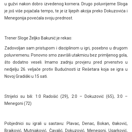
u gužvi nakon dobro izvedenog kornera. Drugo poluvrijeme Sloga
je još više pojačala tempo, te je iz lijepih akcija preko Dokuzovića i
Menegonija povećala svoju prednost.
Trener Sloge Željko Bakunić je rekao:
Zadovoljan sam pristupom i disciplinom u igri, posebno u drugom
poluvremenu. Ponovno smo završili utakmicu bez primljenog gola,
što dodatno veseli. Imamo zadnju provjeru pred prvenstvo u
nedjelju 26. veljače protiv Budućnosti iz Rešetara koja se igra u
Novoj Gradiški u 15 sati.
Strijelci su bili: 1:0 Radošić (29), 2:0 – Dokuzović (65), 3:0 –
Menegoni (72)
Pobjednici su igrali u sastavu: Plavac, Denac, Bokan, Đaković,
Brajković, Mutnjaković, Čavalić, Dokuzović, Menegoni, Ugarković,