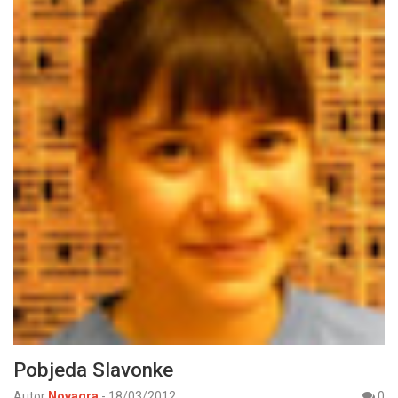
Pobjeda Slavonke
Autor
Novagra
-
18/03/2012
0