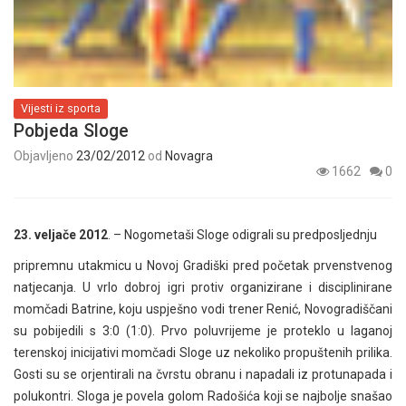
Vijesti iz sporta
Pobjeda Sloge
Objavljeno
23/02/2012
od
Novagra
1662
0
23. veljače 2012
. – Nogometaši Sloge odigrali su predposljednju
pripremnu utakmicu u Novoj Gradiški pred početak prvenstvenog
natjecanja. U vrlo dobroj igri protiv organizirane i disciplinirane
momčadi Batrine, koju uspješno vodi trener Renić, Novogradiščani
su pobijedili s 3:0 (1:0). Prvo poluvrijeme je proteklo u laganoj
terenskoj inicijativi momčadi Sloge uz nekoliko propuštenih prilika.
Gosti su se orjentirali na čvrstu obranu i napadali iz protunapada i
polukontri. Sloga je povela golom Radošića koji se najbolje snašao