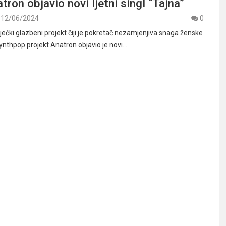
tron objavio novi ljetni singl “Tajna”
12/06/2024
0
iječki glazbeni projekt čiji je pokretač nezamjenjiva snaga ženske
synthpop projekt Anatron objavio je novi…