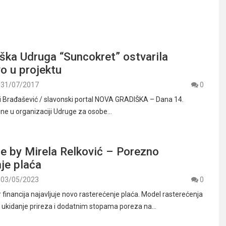
ška Udruga “Suncokret” ostvarila
o u projektu
31/07/2017
0
 Brađašević / slavonski portal NOVA GRADIŠKA – Dana 14.
ine u organizaciji Udruge za osobe…
e by Mirela Relković – Porezno
je plaća
03/05/2023
0
 financija najavljuje novo rasterećenje plaća. Model rasterećenja
z ukidanje prireza i dodatnim stopama poreza na…