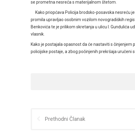
se prometna nesreća s materijalnom štetom.
Kako priopćava Policija brodsko-posavska nesreću je i
promila upravljao osobnim vozilom novogradiških regist
Benkovića te je prilikom skretanja u ulicu I. Gundulića u
vlasnik.
Kako je postajala opasnost da će nastaviti s činjenjem
policijske postaje, a zbog počinjenih prekršaja uručeni 
Prethodni Članak