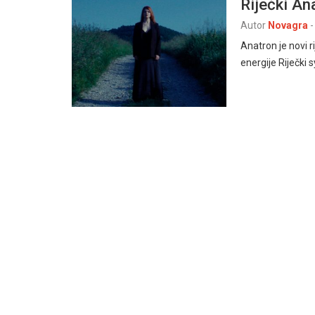
Riječki Ana
Autor
Novagra
-
Anatron je novi r
energije Riječki 