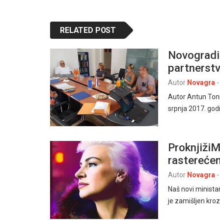
RELATED POST
Novogradi
partnerstv
Autor
Novagra
-
Autor Antun Toni
srpnja 2017. god
ProknjižiM
rasterećen
Autor
Novagra
-
Naš novi ministar
je zamišljen kro