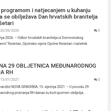
 programom i natjecanjem u kuhanju
a se obilježava Dan hrvatskih branitelja
šetari
26/06/2026
0
pnja 2026. – Odbor hrvatskih branitelja iz Domovinskog
erni“ Rešetari, Općinsko vijeće Općine Rešetari i načelnik
ENA 29 OBLJETNICA MEĐUNARODNOG
A RH
15/01/2021
0
ardžić NOVA GRADIŠKA, 15. siječnja 2021. – U povodu 29.
narodnog priznanja RH danas su kod spomen-obilježja…