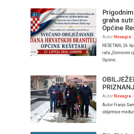
Prigodnim
graha sutr
Općine Re
Autor
Novagra
-
REŠETARI, 26. li
rata „Domovini vj
Općine…
OBILJEŽ
PRIZNANJ
Autor
Novagra
-
Autor Franjo Sam
obljetnice među