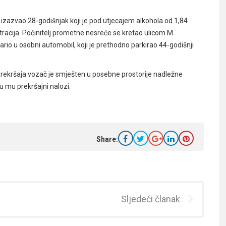
zazvao 28-godišnjak koji je pod utjecajem alkohola od 1,84
racija. Počinitelj prometne nesreće se kretao ulicom M.
dario u osobni automobil, koji je prethodno parkirao 44-godišnji
 prekršaja vozač je smješten u posebne prostorije nadležne
su mu prekršajni nalozi.
Share:
Sljedeći članak