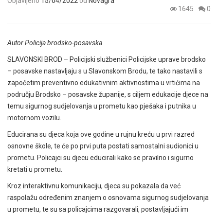
Objavljeno
15/04/2022
od
Novagra
1645
0
Autor Policija brodsko-posavska
SLAVONSKI BROD – Policijski službenici Policijske uprave brodsko
– posavske nastavljaju s u Slavonskom Brodu, te tako nastavili s
započetim preventivno edukativnim aktivnostima u vrtićima na
području Brodsko – posavske županije, s ciljem edukacije djece na
temu sigurnog sudjelovanja u prometu kao pješaka i putnika u
motornom vozilu.
Educirana su djeca koja ove godine u rujnu kreću u prvi razred
osnovne škole, te će po prvi puta postati samostalni sudionici u
prometu. Policajci su djecu educirali kako se pravilno i sigurno
kretati u prometu.
Kroz interaktivnu komunikaciju, djeca su pokazala da već
raspolažu određenim znanjem o osnovama sigurnog sudjelovanja
u prometu, te su sa policajcima razgovarali, postavljajući im