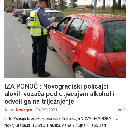
IZA PONOĆI: Novogradiški policajci
ulovili vozača pod utjecajem alkohol i
odveli ga na triježnjenje
Autor
Novagra
-
09/09/2021
0
Foto Policija brodsko-posavska, Ilustracija NOVA GRADIŠKA – U
Novoj Gradiški, u Ulici J. Haulika, dana 9. rujna, u 0.55 sati,…