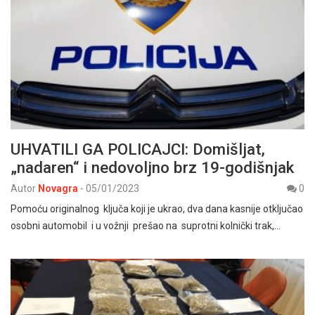
UHVATILI GA POLICAJCI: Domišljat,
„nadaren“ i nedovoljno brz 19-godišnjak
Autor
Novagra
-
05/01/2023
0
Pomoću originalnog ključa koji je ukrao, dva dana kasnije otključao
osobni automobil i u vožnji prešao na suprotni kolnički trak,…