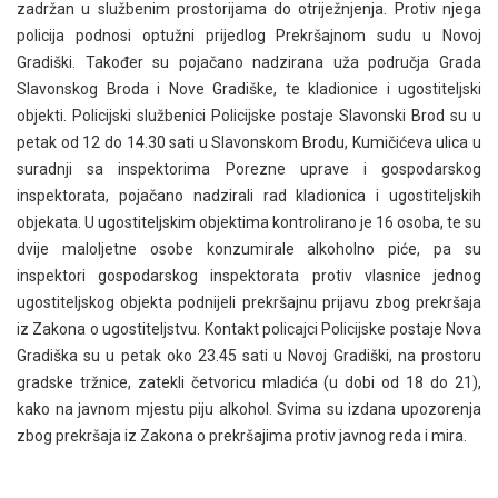
zadržan u službenim prostorijama do otriježnjenja. Protiv njega
policija podnosi optužni prijedlog Prekršajnom sudu u Novoj
Gradiški. Također su pojačano nadzirana uža područja Grada
Slavonskog Broda i Nove Gradiške, te kladionice i ugostiteljski
objekti. Policijski službenici Policijske postaje Slavonski Brod su u
petak od 12 do 14.30 sati u Slavonskom Brodu, Kumičićeva ulica u
suradnji sa inspektorima Porezne uprave i gospodarskog
inspektorata, pojačano nadzirali rad kladionica i ugostiteljskih
objekata. U ugostiteljskim objektima kontrolirano je 16 osoba, te su
dvije maloljetne osobe konzumirale alkoholno piće, pa su
inspektori gospodarskog inspektorata protiv vlasnice jednog
ugostiteljskog objekta podnijeli prekršajnu prijavu zbog prekršaja
iz Zakona o ugostiteljstvu. Kontakt policajci Policijske postaje Nova
Gradiška su u petak oko 23.45 sati u Novoj Gradiški, na prostoru
gradske tržnice, zatekli četvoricu mladića (u dobi od 18 do 21),
kako na javnom mjestu piju alkohol. Svima su izdana upozorenja
zbog prekršaja iz Zakona o prekršajima protiv javnog reda i mira.