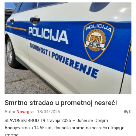
Smrtno stradao u prometnoj nesreći
Autor
Novagra
-
18/04/2025
0
SLAVONSKI BROD, 19. travnja 2025. – Jučer se Donjim
Andrijevcima u 14.55 sati, dogodila prometna nesreća u kojoj je
smrtno…