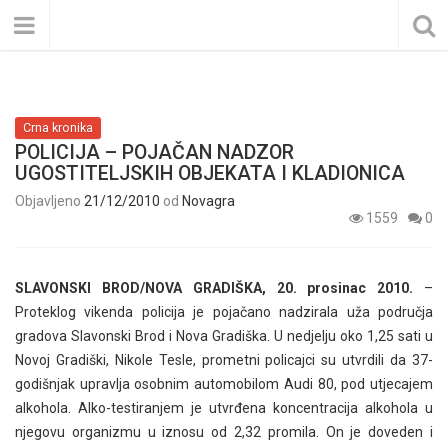
Crna kronika
POLICIJA – POJAČAN NADZOR
UGOSTITELJSKIH OBJEKATA I KLADIONICA
Objavljeno
21/12/2010
od
Novagra
1559
0
SLAVONSKI BROD/NOVA GRADIŠKA, 20. prosinac 2010.
–
Proteklog vikenda policija je pojačano nadzirala uža područja
gradova Slavonski Brod i Nova Gradiška. U nedjelju oko 1,25 sati u
Novoj Gradiški, Nikole Tesle, prometni policajci su utvrdili da 37-
godišnjak upravlja osobnim automobilom Audi 80, pod utjecajem
alkohola. Alko-testiranjem je utvrđena koncentracija alkohola u
njegovu organizmu u iznosu od 2,32 promila. On je doveden i