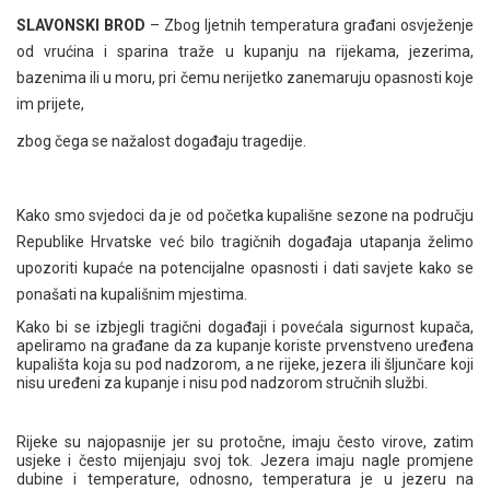
SLAVONSKI BROD
– Zbog ljetnih temperatura građani osvježenje
od vrućina i sparina traže u kupanju na rijekama, jezerima,
bazenima ili u moru, pri čemu nerijetko zanemaruju opasnosti koje
im prijete,
zbog čega se nažalost događaju tragedije.
Kako smo svjedoci da je od početka kupališne sezone na području
Republike Hrvatske već bilo tragičnih događaja utapanja želimo
upozoriti kupaće na potencijalne opasnosti i dati savjete kako se
ponašati na kupališnim mjestima.
Kako bi se izbjegli tragični događaji i povećala sigurnost kupača,
apeliramo na građane da za kupanje koriste prvenstveno uređena
kupališta koja su pod nadzorom, a ne rijeke, jezera ili šljunčare koji
nisu uređeni za kupanje i nisu pod nadzorom stručnih službi.
Rijeke su najopasnije jer su protočne, imaju često virove, zatim
usjeke i često mijenjaju svoj tok. Jezera imaju nagle promjene
dubine i temperature, odnosno, temperatura je u jezeru na