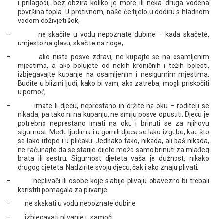
i prilagodi, bez obzira koliko je more ili neka druga vodena
površina topla. U protivnom, naše će tijelo u dodiru s hladnom
vodom doživjeti šok,
– ne skačite u vodu nepoznate dubine – kada skačete,
umjesto na glavu, skačite na noge,
– ako niste posve zdravi, ne kupajte se na osamljenim
mjestima, a ako bolujete od nekih kroničnih i težih bolesti,
izbjegavajte kupanje na osamljenim i nesigurnim mjestima.
Budite u blizini ljudi, kako bi vam, ako zatreba, mogli priskočiti
u pomoć,
– imate li djecu, neprestano ih držite na oku – roditelji se
nikada, pa tako ni na kupanju, ne smiju posve opustiti. Djecu je
potrebno neprestano imati na oku i brinuti se za njihovu
sigurnost. Među ljudima i u gomili djeca se lako izgube, kao što
se lako utope i u plićaku. Jednako tako, nikada, ali baš nikada,
ne računajte da se starije dijete može samo brinuti za mlađeg
brata ili sestru. Sigurnost djeteta vaša je dužnost, nikako
drugog djeteta. Nadzirite svoju djecu, čak i ako znaju plivati,
– neplivači ili osobe koje slabije plivaju obavezno bi trebali
koristiti pomagala za plivanje
– ne skakati u vodu nepoznate dubine
– izbjegavati plivanje u samoći