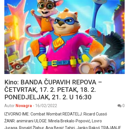
Kino: BANDA ČUPAVIH REPOVA –
ČETVRTAK, 17. 2. PETAK, 18. 2.
PONEDJELJAK, 21. 2. U 16:30
Autor
Novagra
-
16/02/2022
0
IZVORNO IME: Combat Wombat REDATELJ: Ricard Cussó
ŽANR: animirani ULOGE: Mirela Brekalo-Popović, Lovro
Juraga, Ronald Žlabur, Ana Begić Tahiri, Janko Rakoš TRAJANJE