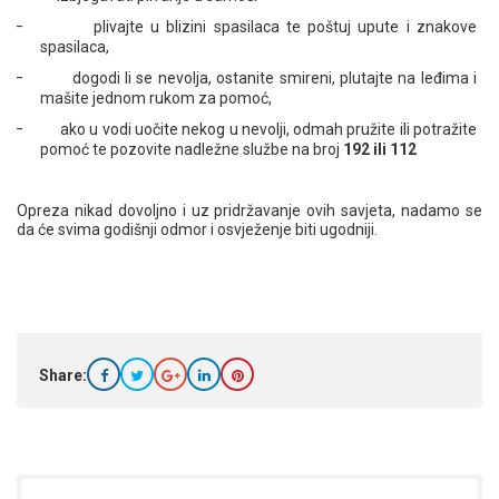
– plivajte u blizini spasilaca te poštuj upute i znakove
spasilaca,
– dogodi li se nevolja, ostanite smireni, plutajte na leđima i
mašite jednom rukom za pomoć,
– ako u vodi uočite nekog u nevolji, odmah pružite ili potražite
pomoć te pozovite nadležne službe na broj
192 ili 112
Opreza nikad dovoljno i uz pridržavanje ovih savjeta, nadamo se
da će svima godišnji odmor i osvježenje biti ugodniji.
Share: