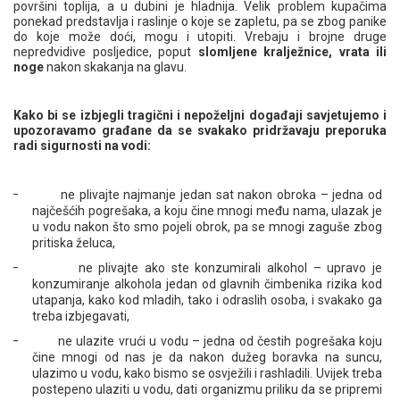
površini toplija, a u dubini je hladnija. Velik problem kupačima
ponekad predstavlja i raslinje o koje se zapletu, pa se zbog panike
do koje može doći, mogu i utopiti. Vrebaju i brojne druge
nepredvidive posljedice, poput
slomljene kralježnice, vrata ili
noge
nakon skakanja na glavu.
Kako bi se izbjegli tragični i nepoželjni događaji savjetujemo i
upozoravamo građane da se svakako pridržavaju preporuka
radi sigurnosti na vodi:
– ne plivajte najmanje jedan sat nakon obroka – jedna od
najčešćih pogrešaka, a koju čine mnogi među nama, ulazak je
u vodu nakon što smo pojeli obrok, pa se mnogi zaguše zbog
pritiska želuca,
– ne plivajte ako ste konzumirali alkohol – upravo je
konzumiranje alkohola jedan od glavnih čimbenika rizika kod
utapanja, kako kod mladih, tako i odraslih osoba, i svakako ga
treba izbjegavati,
– ne ulazite vrući u vodu – jedna od čestih pogrešaka koju
čine mnogi od nas je da nakon dužeg boravka na suncu,
ulazimo u vodu, kako bismo se osvježili i rashladili. Uvijek treba
postepeno ulaziti u vodu, dati organizmu priliku da se pripremi