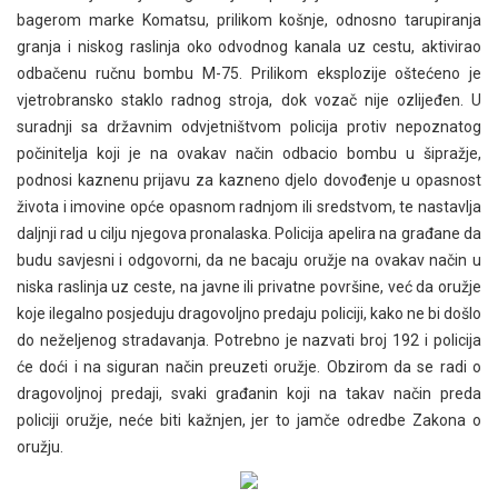
bagerom marke Komatsu, prilikom košnje, odnosno tarupiranja
granja i niskog raslinja oko odvodnog kanala uz cestu, aktivirao
odbačenu ručnu bombu M-75. Prilikom eksplozije oštećeno je
vjetrobransko staklo radnog stroja, dok vozač nije ozlijeđen. U
suradnji sa državnim odvjetništvom policija protiv nepoznatog
počinitelja koji je na ovakav način odbacio bombu u šipražje,
podnosi kaznenu prijavu za kazneno djelo dovođenje u opasnost
života i imovine opće opasnom radnjom ili sredstvom, te nastavlja
daljnji rad u cilju njegova pronalaska. Policija apelira na građane da
budu savjesni i odgovorni, da ne bacaju oružje na ovakav način u
niska raslinja uz ceste, na javne ili privatne površine, već da oružje
koje ilegalno posjeduju dragovoljno predaju policiji, kako ne bi došlo
do neželjenog stradavanja. Potrebno je nazvati broj 192 i policija
će doći i na siguran način preuzeti oružje. Obzirom da se radi o
dragovoljnoj predaji, svaki građanin koji na takav način preda
policiji oružje, neće biti kažnjen, jer to jamče odredbe Zakona o
oružju.