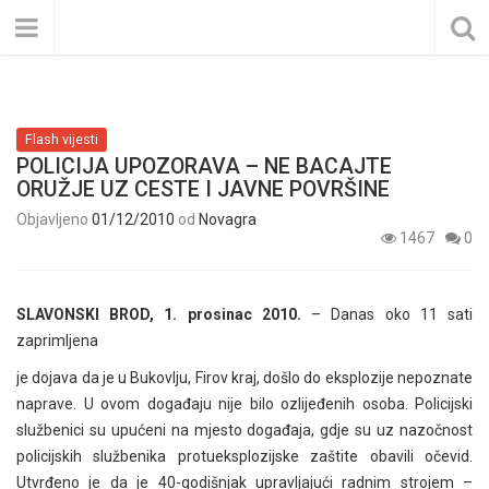
Flash vijesti
POLICIJA UPOZORAVA – NE BACAJTE
ORUŽJE UZ CESTE I JAVNE POVRŠINE
Objavljeno
01/12/2010
od
Novagra
1467
0
SLAVONSKI BROD, 1. prosinac 2010.
– Danas oko 11 sati
zaprimljena
je dojava da je u Bukovlju, Firov kraj, došlo do eksplozije nepoznate
naprave. U ovom događaju nije bilo ozlijeđenih osoba. Policijski
službenici su upućeni na mjesto događaja, gdje su uz nazočnost
policijskih službenika protueksplozijske zaštite obavili očevid.
Utvrđeno je da je 40-godišnjak upravljajući radnim strojem –