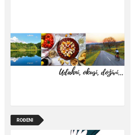
ROĐENI