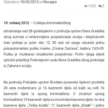
Objavljeno
10/05/2012
od
Novagra
1433
0
10. svibanj 2012.
– U sklopu kriminalističkog
istraživanja nad 28-godišnjakom s područja općine Stara Gradiška
zbog sumnje u nedozvoljeno posjedovanje oružja i eksplozivnih
tvari policija je jučer oko 12, 30 sati od njega oduzela jednu
poluautomatsku pušku marke „Crvena Zastava“, kalibra 7,62×39.
Pušku je muškarac nezakonito posjedovao. Protiv njega slijedi
optužni prijedlog Prekršajnom sudu Nova Gradiška zbog prekršaja
iz Zakona o oružju.
Na području Policijske uprave Brodsko-posavske tijekom protekla
24 sata evidentirano je 16 kaznenih djela od kojih su svih 16
kaznenih djela iz općeg kriminaliteta. U strukturi općeg
kriminaliteta 14 kaznenih djela su imovinska kaznena djela i to dva
kaznena djela „Teška krađa“, 11 kaznenih djela „Krađe“ i jedno