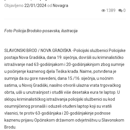
Objavljeno
22/01/2024
od
Novagra
1389
0
Foto Policija Brodsko-posavska, ilustracija
SLAVONSKI BROD / NOVA GRADIŠKA -Policijski službenici Policijske
postaja Nova Gradiška, dana 19. siječnja, dovršili su kriminalističko
istraživanje nad 63-godišnjakom i 20-godišnjakinjom zbog sumnje
u počinjenje kaznenog djela Teška krađa. Naime, potvrđena je
sumnja da su gore navedeni, dana 15./16. siječnja, u noćnim
satima, u Novoj Gradiški, nasilno otvorili ulazna vrata trgovačkog
obrta, ušli u unutrašnjost i otuđili više desetaka eura te laptop. U
sklopu kriminalističkog istraživanja policijski službenici su kod
osumnjičenog pronašli i oduzeli otuđeni laptop koji su vratili
vlasnici, te protiv 63-godišnjaka i 20-godišnjakinje podnose
kaznenu prijavu Općinskom državnom odvjetništvu u Slavonskom
Brodu.