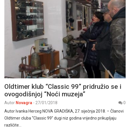
Oldtimer klub “Classic 99” pridružio se i
ovogodišnjoj “Noći muzeja”
Autor
Novagra
-
27/01/2018
0
Autor Ivanka Herceg NOVA GRADIŠKA, 27. siječnja 2018. – Članovi
Oldtimer cluba “Classic 99” dugi niz godina vrijedno prikupljaju
različite…