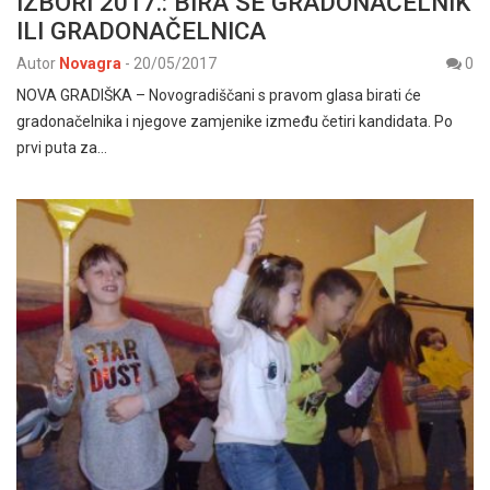
IZBORI 2017.: BIRA SE GRADONAČELNIK
ILI GRADONAČELNICA
Autor
Novagra
-
20/05/2017
0
NOVA GRADIŠKA – Novogradiščani s pravom glasa birati će
gradonačelnika i njegove zamjenike između četiri kandidata. Po
prvi puta za…