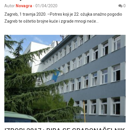
Autor
Novagra
-
01/04/2020
0
Zagreb, 1 travnja 2020. –Potres koji je 22. ožujka snažno pogodio
Zagreb te oštetio brojne kuće i zgrade mnogi neće…