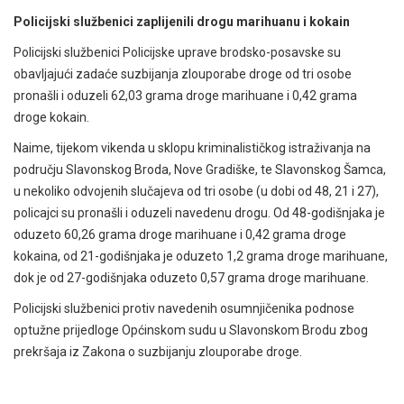
Policijski službenici zaplijenili drogu marihuanu i kokain
Policijski službenici Policijske uprave brodsko-posavske su
obavljajući zadaće suzbijanja zlouporabe droge od tri osobe
pronašli i oduzeli 62,03 grama droge marihuane i 0,42 grama
droge kokain.
Naime, tijekom vikenda u sklopu kriminalističkog istraživanja na
području Slavonskog Broda, Nove Gradiške, te Slavonskog Šamca,
u nekoliko odvojenih slučajeva od tri osobe (u dobi od 48, 21 i 27),
policajci su pronašli i oduzeli navedenu drogu. Od 48-godišnjaka je
oduzeto 60,26 grama droge marihuane i 0,42 grama droge
kokaina, od 21-godišnjaka je oduzeto 1,2 grama droge marihuane,
dok je od 27-godišnjaka oduzeto 0,57 grama droge marihuane.
Policijski službenici protiv navedenih osumnjičenika podnose
optužne prijedloge Općinskom sudu u Slavonskom Brodu zbog
prekršaja iz Zakona o suzbijanju zlouporabe droge.