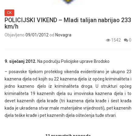
CK
POLICIJSKI VIKEND – Mladi talijan nabrijao 233
km/h
Objavljeno
09/01/2012
od
Novagra
1542
0
9. siječanj 2012.
Na području Policijske uprave Brodsko
– posavske tijekom proteklog vikenda evidentirano je ukupno 23
kaznena djela od kojih su 22 kaznena djela iz općeg kriminaliteta i
jedno kazneno djelo iz kriminaliteta droga. U strukturi općeg
kriminaliteta 19 kaznenih djela su imovinska kaznena djela i to
devet kaznenih djela krađe (tri kaznena djela krađe i šest krađa
kada je ukradena stvar male materijalne vrijednosti), pet kaznenih
djela teške krađe i pet kaznenih djela oštećenja tuđe stvari.
11 prometnih nezgoda