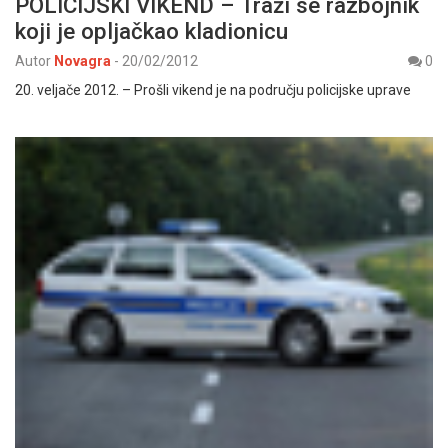
POLICIJSKI VIKEND – Traži se razbojnik
koji je opljačkao kladionicu
Autor
Novagra
-
20/02/2012
0
20. veljače 2012. – Prošli vikend je na području policijske uprave