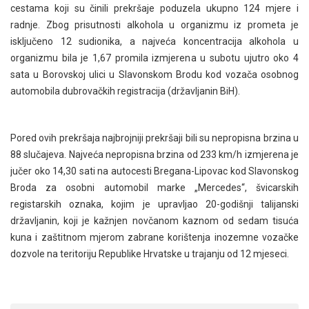
cestama koji su činili prekršaje poduzela ukupno 124 mjere i
radnje. Zbog prisutnosti alkohola u organizmu iz prometa je
isključeno 12 sudionika, a najveća koncentracija alkohola u
organizmu bila je 1,67 promila izmjerena u subotu ujutro oko 4
sata u Borovskoj ulici u Slavonskom Brodu kod vozača osobnog
automobila dubrovačkih registracija (državljanin BiH).
Pored ovih prekršaja najbrojniji prekršaji bili su nepropisna brzina u
88 slučajeva. Najveća nepropisna brzina od 233 km/h izmjerena je
jučer oko 14,30 sati na autocesti Bregana-Lipovac kod Slavonskog
Broda za osobni automobil marke „Mercedes“, švicarskih
registarskih oznaka, kojim je upravljao 20-godišnji talijanski
državljanin, koji je kažnjen novčanom kaznom od sedam tisuća
kuna i zaštitnom mjerom zabrane korištenja inozemne vozačke
dozvole na teritoriju Republike Hrvatske u trajanju od 12 mjeseci.