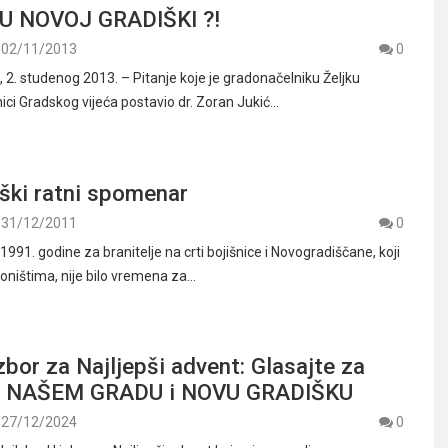
U NOVOJ GRADIŠKI ?!
02/11/2013
0
. studenog 2013. – Pitanje koje je gradonačelniku Željku
ici Gradskog vijeća postavio dr. Zoran Jukić…
ški ratni spomenar
31/12/2011
0
1991. godine za branitelje na crti bojišnice i Novogradiščane, koji
loništima, nije bilo vremena za…
zbor za Najljepši advent: Glasajte za
 NAŠEM GRADU i NOVU GRADIŠKU
27/12/2024
0