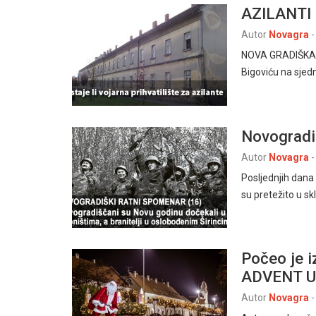
AZILANTI 
Autor
Novagra
-
NOVA GRADIŠKA, 2
Bigoviću na sjedn
Novogradi
Autor
Novagra
-
Posljednjih dana 
su pretežito u sk
Počeo je i
ADVENT U
Autor
Novagra
-