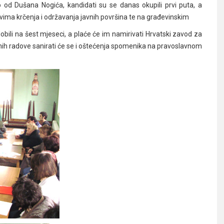
od Dušana Nogića, kandidati su se danas okupili prvi puta, a
ovima krčenja i održavanja javnih površina te na građevinskim
bili na šest mjeseci, a plaće će im namirivati Hrvatski zavod za
vnih radove sanirati će se i oštećenja spomenika na pravoslavnom