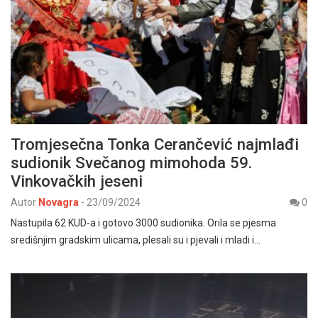
Tromjesečna Tonka Cerančević najmlađi
sudionik Svečanog mimohoda 59.
Vinkovačkih jeseni
Autor
Novagra
-
23/09/2024
0
Nastupila 62 KUD-a i gotovo 3000 sudionika. Orila se pjesma
središnjim gradskim ulicama, plesali su i pjevali i mladi i…