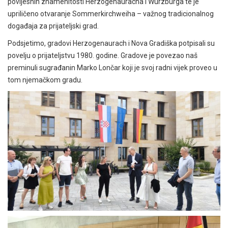
povijesnih znamenitosti Herzogenauracha i Wurzburga te je
upriličeno otvaranje Sommerkirchweiha – važnog tradicionalnog
događaja za prijateljski grad.
Podsjetimo, gradovi Herzogenaurach i Nova Gradiška potpisali su
povelju o prijateljstvu 1980. godine. Gradove je povezao naš
preminuli sugrađanin Marko Lončar koji je svoj radni vijek proveo u
tom njemačkom gradu.