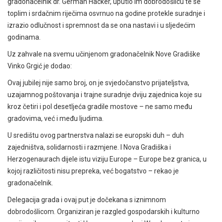
gradonačelnik dr. German Hacker, uputio im dobrodošlicu te se
toplim i srdačnim riječima osvrnuo na godine protekle suradnje i
izrazio odlučnost i spremnost da se ona nastavi i u sljedećim
godinama.
Uz zahvale na svemu učinjenom gradonačelnik Nove Gradiške
Vinko Grgić je dodao:
Ovaj jubilej nije samo broj, on je svjedočanstvo prijateljstva,
uzajamnog poštovanja i trajne suradnje dviju zajednica koje su
kroz četiri i pol desetljeća gradile mostove – ne samo među
gradovima, već i među ljudima.
U središtu ovog partnerstva nalazi se europski duh – duh
zajedništva, solidarnosti i razmjene. I Nova Gradiška i
Herzogenaurach dijele istu viziju Europe – Europe bez granica, u
kojoj različitosti nisu prepreka, već bogatstvo – rekao je
gradonačelnik.
Delegacija grada i ovaj put je dočekana s iznimnom
dobrodošlicom. Organiziran je razgled gospodarskih i kulturno